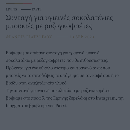
LIVING
⸻
TASTE
Συνταγή για υγιεινές σοκολατένιες
μπουκιές με ρυζογκοφρέτες
ΦΡΑΝΣΙΣ ΓΙΑΤΖΟΓΛΟΥ
⸻
23 SEP 2023
Βρήκαμε μια απίθανη
συνταγή
για τραγανά, υγιεινά
σοκολατάκια με ρυζογκοφρέτες που θα ενθουσιαστείς.
Πρόκειται για ένα εύκολο νόστιμο και τραγανό σνακ που
μπορείς να το συνοδέψεις το απόγευμα με τον καφέ σου ή το
βράδυ όταν αναζητάς κάτι γλυκό.
Την συνταγή για υγιεινά σοκολατάκια με ρυζογκοφρέτες
βρήκαμε στο προφίλ της Ειρήνης Ζεβελάκη στο Instagram, την
blogger του βραβευμένου
Paxxi.