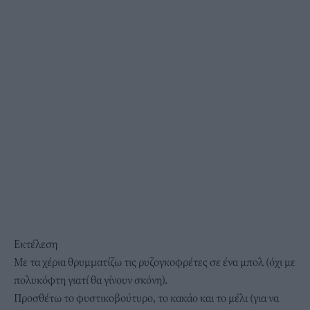
Εκτέλεση
Με τα χέρια θρυμματίζω τις ρυζογκοφρέτες σε ένα μπολ (όχι με
πολυκόφτη γιατί θα γίνουν σκόνη).
Προσθέτω το φυστικοβούτυρο, το κακάο και το μέλι (για να