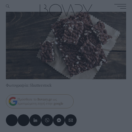
Φωτογραφία: Shutterstock
Πρόσθεσε το
Bovary.gr
ως
προτιμώμενη πηγή στην
google