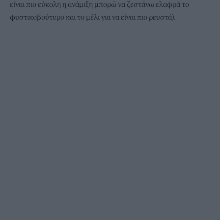
είναι πιο εύκολη η ανάμιξη μπορώ να ζεστάνω ελαφρά το
φυστικοβούτυρο και το μέλι για να είναι πιο ρευστά).