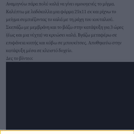
Αναμιγνύω πάρα πολύ καλά να γίνει ομοιογενές το μίγμα.
Καλύπτω με λαδόκολλα μια φόρμα 25x11 εκ και ρίχνω το
μείγμα συμπιέζοντας το καλά με τη ράχη του κουταλιού.
Σκεπάζω με μεμβράνη και το βάζω στην κατάψυξη για 3 ώρες
(έως και μια νύχτα) να κρυώσει καλά. Βγάζω μεταφέρω σε
επιφάνεια κοπής και κόβω σε μπουκίτσες. Αποθηκεύω στην
κατάψυξη μέσα σε κλειστό δοχείο.
Δες το βίντεο: