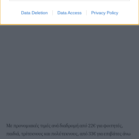
Data Deletion
Data Access
Privacy Policy
Με προνομιακές τιμές ανά διαδρομή από 22€ για φοιτητές,
παιδιά, τρίτεκνους και πολύτεκνους, από 33€ για επιβάτες άνω