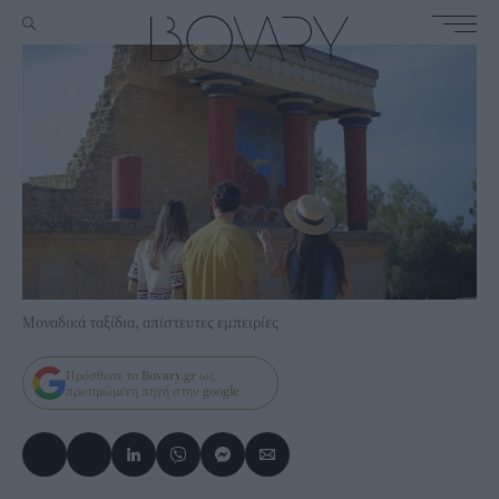
Μοναδικά ταξίδια, απίστευτες εμπειρίες
Πρόσθεσε το
Bovary.gr
ως
προτιμώμενη πηγή στην
google