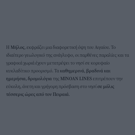
Η
Μήλος
, εκφράζει μια διαφορετική όψη του Αιγαίου. Το
ιδιαίτερο γεωλογικό της ανάγλυφο, οι παρθένες παραλίες και τα
γραφικά χωριά έχουν μετατρέψει το νησί σε κορυφαίο
κυκλαδίτικο προορισμό. Τα
καθημερινά, βραδινά και
ημερήσια,
δρομολόγια
της
MINOAN
LINES
επιτρέπουν την
εύκολη, άνετη και γρήγορη πρόσβαση στο νησί
σε μόλις
τέσσερις ώρες από τον Πειραιά
.