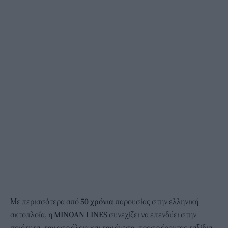
Με περισσότερα από
50 χρόνια
παρουσίας στην ελληνική
ακτοπλοΐα, η
MINOAN LINES
συνεχίζει να επενδύει στην
ποιότητα, την ασφάλεια και την άνεση, προσφέροντας ταξίδια