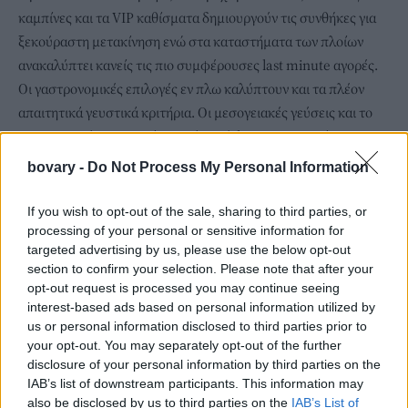
καμπίνες και τα VIP καθίσματα δημιουργούν τις συνθήκες για
ξεκούραστη μετακίνηση ενώ στα καταστήματα των πλοίων
ανακαλύπτει κανείς τις πιο συμφέρουσες last minute αγορές.
Οι γαστρονομικές επιλογές εν πλω καλύπτουν και τα πλέον
απαιτητικά γευστικά κριτήρια. Οι μεσογειακές γεύσεις και το
πιστοποιημένο Κρητικό Μενού στα à la carte εστιατόρια και οι
επιλογές ποιοτικού street food στα bars μας επιτρέπουν να
bovary -
Do Not Process My Personal Information
περάσουμε ευχάριστα τις ώρες εν πλω.
If you wish to opt-out of the sale, sharing to third parties, or
processing of your personal or sensitive information for
targeted advertising by us, please use the below opt-out
section to confirm your selection. Please note that after your
opt-out request is processed you may continue seeing
interest-based ads based on personal information utilized by
us or personal information disclosed to third parties prior to
your opt-out. You may separately opt-out of the further
disclosure of your personal information by third parties on the
IAB’s list of downstream participants. This information may
also be disclosed by us to third parties on the
IAB’s List of