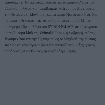
Απουλία
στη Νότια Ιταλία γοητεύει με το μπαρόκ Λέτσε, το
Τάραντο, το Ότραντο, τα εμβληματικά trulli του Alberobello,
την Οστούνη, τη Μονόπολη και τα ελληνόφωνα χωριά, σε ένα
σκηνικό αυθεντικότητας, ιστορίας και πολιτισμού. Με τα
καθημερινά δρομολόγια του
KYDON PALACE
, σε συνεργασία
με το
Europa
Link
της
Grimaldi
Lines
, η διαδρομή από την
Ηγουμενίτσα
και την Κέρκυρα προς το Μπρίντιζι της
Νότιας
Ιταλίας
και αντίστροφα δίνει την ευκαιρία για μια ξεχωριστή
απόδραση, μία αυθεντική εμπειρία εξερεύνησης.