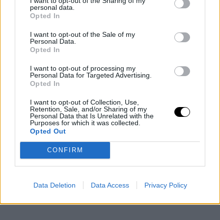
Η κεντρική λεωφόρος της πόλης, γεμάτη καταστήματα, καφέ
I want to opt-out of the Sharing of my
personal data.
και ιστορικά κτίρια, οδηγεί στο Βασιλικό Παλάτι. Το
Opted In
φθινόπωρο, οι κήποι γύρω από το παλάτι γεμίζουν με χρώματα
I want to opt-out of the Sale of my
που θυμίζουν σκηνικό ταινίας. Αν το βρείτε ανοιχτό αξίζει να το
Personal Data.
Opted In
επισκεφτείτε.
I want to opt-out of processing my
Personal Data for Targeted Advertising.
Opted In
I want to opt-out of Collection, Use,
Retention, Sale, and/or Sharing of my
Personal Data that Is Unrelated with the
Purposes for which it was collected.
Opted Out
CONFIRM
Data Deletion
Data Access
Privacy Policy