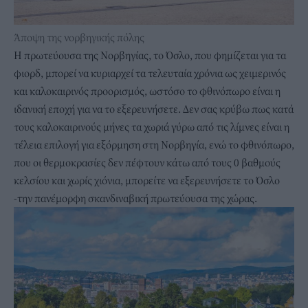
Άποψη της νορβηγικής πόλης
Η πρωτεύουσα της Νορβηγίας, το Όσλο, που φημίζεται για τα
φιορδ, μπορεί να κυριαρχεί τα τελευταία χρόνια ως χειμερινός
και καλοκαιρινός
προορισμός
, ωστόσο το φθινόπωρο είναι η
ιδανική εποχή για να το εξερευνήσετε. Δεν σας κρύβω πως κατά
τους καλοκαιρινούς μήνες τα χωριά γύρω από τις λίμνες είναι η
τέλεια επιλογή για εξόρμηση στη Νορβηγία, ενώ το φθινόπωρο,
που οι θερμοκρασίες δεν πέφτουν κάτω από τους 0 βαθμούς
κελσίου και χωρίς χιόνια, μπορείτε να εξερευνήσετε το Όσλο
-την πανέμορφη σκανδιναβική πρωτεύουσα της χώρας.