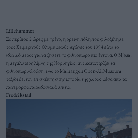
Lillehammer
Σε περίπου 2 ώρες με τρένο, η ορεινή πόλη που φιλοξένησε
τους Χειμερινούς Ολυμπιακούς Αγώνες του 1994 είναι το
ιδανικό μέρος για να ζήσετε το φθινόπωρο πιο έντονα. Ο Mjøsa,
η μεγαλύτερη λίμνη της Νορβηγίας, αντικατοπτρίζει τα
φθινοπωρινά δάση, ενώ το Maihaugen Open-AirMuseum
ταξιδεύει τον επισκέπτη στην ιστορία της χώρας μέσα από τα
πανέμορφα παραδοσιακά σπίτια.
Fredrikstad