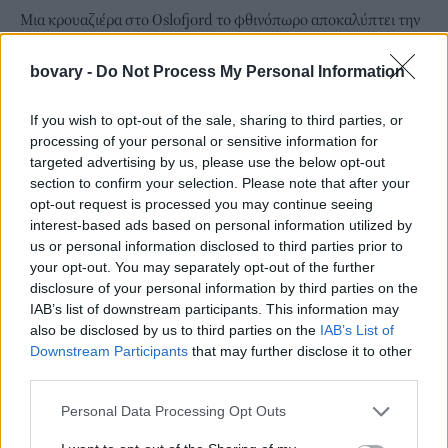
Μια κρουαζιέρα στο Oslofjord το φθινόπωρο αποκαλύπτει την
ήρεμη πλευρά της φύσης. Τα νερά αντανακλούν τα χρώματα
των δέντρων και η εμπειρία είναι μοναδική, με λιγότερους
bovary -
Do Not Process My Personal Information
τουρίστες σε σχέση με το καλοκαίρι.
If you wish to opt-out of the sale, sharing to third parties, or
processing of your personal or sensitive information for
targeted advertising by us, please use the below opt-out
section to confirm your selection. Please note that after your
opt-out request is processed you may continue seeing
interest-based ads based on personal information utilized by
us or personal information disclosed to third parties prior to
your opt-out. You may separately opt-out of the further
disclosure of your personal information by third parties on the
IAB’s list of downstream participants. This information may
also be disclosed by us to third parties on the
IAB’s List of
Downstream Participants
that may further disclose it to other
third parties.
Φιορδ στο Όσλο
Personal Data Processing Opt Outs
Βασιλικό Παλάτι