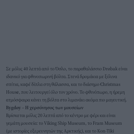
Σε μόλις 40 λεπτά από το Όσλο, το παραθαλάσσιο Drøbak είναι
ιδανικό για φθινοπωρινή βόλτα. Στενά δρομάκια με ξύλινα
σπίτια, καφέ δίπλα στη θάλασσα, και το διάσημο
C
hristmas
Hous
e
, που λειτουργεί όλο τον χρόνο. Το φθινόπωρο, η ήρεμη
ατμόσφαιρα κάνει τη βόλτα στο λιμανάκι ακόμα πιο μαγευτική.
Bygdøy – Η χερσόνησος των μουσείων
Βρίσκεται μόλις 20 λεπτά από το κέντρο με φέρι και είναι
γεμάτη μουσεία: το Viking Ship Museum, το Fram Museum
(με ιστορίες εξερευνητών της Αρκτικής), και το Kon-Tiki