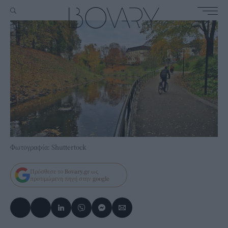
Φωτογραφία: Shuttertock
Πρόσθεσε το
Bovary.gr
ως
προτιμώμενη πηγή στην
google