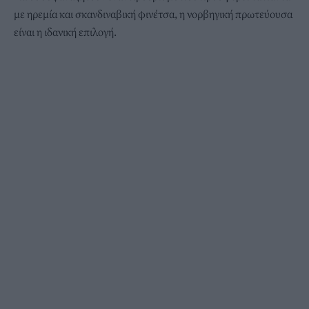
με ηρεμία και σκανδιναβική φινέτσα, η νορβηγική πρωτεύουσα
είναι η ιδανική επιλογή.