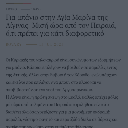
LIVING
⸻
TRAVEL
Για μπάνιο στην Αγία Μαρίνα της
Αίγινας -Μισή ώρα από τον Πειραιά,
ό,τι πρέπει για κάτι διαφορετικό
BOVARY
⸻
15 JUL 2025
Οι Κυριακές του καλοκαιριού είναι συνώνυμο των εξορμήσεων
για
μπάνιο
. Κάποιοι επιλέγουν να βρεθούν σε παραλίες εντός
της Αττικής, άλλοι στην Εύβοια ή τον Κόρινθο, ενώ υπάρχουν
και εκείνοι που επιλέγουν να μπουν στο πλοίο και να
αποβιβαστούν σε ένα νησί του Αργοσαρωνικού.
Η
Αίγινα
είναι η πρώτη σκέψη στο μυαλό, καθώς απέχει μόλις
μία ώρα από το λιμάνι του Πειραιά και η αλήθεια είναι ότι
διαθέτει όλα όσα χρειάζεστε για μια μονοήμερη εκδρομή:
παραλία, νόστιμο φαγητό και περατζάδα δίπλα σε βάρκες και
σκάφη που χορεύουν στον ρυθμό της θάλασσας.