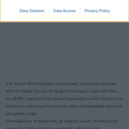
Data Deletion
Data Access
Privacy Policy
Στο Amare θα δοκιμάσετε μεσογειακές γεύσεις με επιρροές
από την Ιταλία. Στο μενού θα βρείτε καπρέζε, ωμά καλούδια
του βυθού, αραντσίνι και φυσικά ζυμαρικά, ενώ δεν λείπουν και
κλασσικές καλοκαιρινές επιλογές όπως καλαμαράκια τηγανητά
και φρέσκο ψάρι.
Ολοκληρώστε το γεύμα σας με σορμπέ λεμόνι, το οποίο έχει
μια άκρως instagram-ική εμφάνιση, καθώς έρχεται