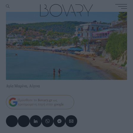
Αγία Μαρίνα, Αίγινα
Πρόσθεσε το
Bovary.gr
ως
προτιμώμενη πηγή στην
google