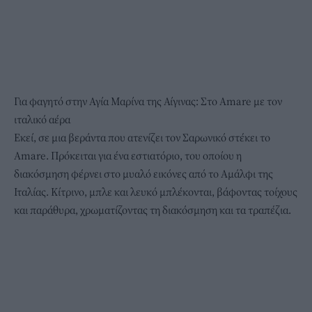
Για φαγητό στην Αγία Μαρίνα της Αίγινας: Στο Amare με τον
ιταλικό αέρα
Εκεί, σε μια βεράντα που ατενίζει τον Σαρωνικό στέκει το
Amare. Πρόκειται για ένα εστιατόριο, του οποίου η
διακόσμηση φέρνει στο μυαλό εικόνες από το Αμάλφι της
Ιταλίας. Κίτρινο, μπλε και λευκό μπλέκονται, βάφοντας τοίχους
και παράθυρα, χρωματίζοντας τη διακόσμηση και τα τραπέζια.