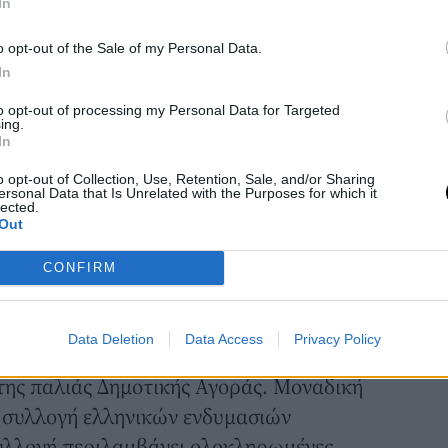
In
o opt-out of the Sale of my Personal Data.
In
to opt-out of processing my Personal Data for Targeted
ing.
In
o opt-out of Collection, Use, Retention, Sale, and/or Sharing
ersonal Data that Is Unrelated with the Purposes for which it
lected.
Out
ησής σας, αξίζει να επισκεφθείτε την
Υπαπαντής του Σωτήρος, το Δημοτικό
CONFIRM
γραφικό Μουσείο Καλαμάτας, καθώς και το
νίας. Αν είστε ανήσυχα πολιτιστικά
Data Deletion
Data Access
Privacy Policy
Μουσείο, όπου στεγάζεται στο
της παλιάς Δημοτικής Αγοράς. Μοναδική
η
συλλογή ελληνικών ενδυμασιών
υλλογή περιλαμβάνει ολοκληρωμένες