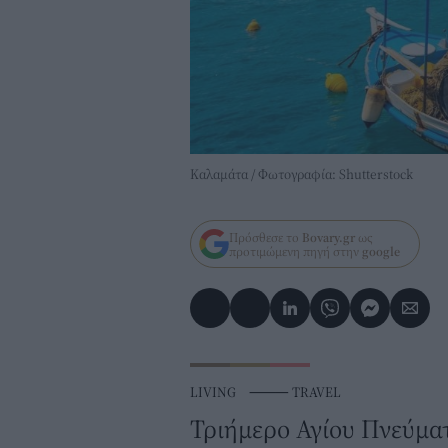
Καλαμάτα / Φωτογραφία: Shutterstock
Πρόσθεσε το
Bovary.gr
ως
προτιμώμενη πηγή στην
google
LIVING
⸻
TRAVEL
Τριήμερο Αγίου Πνεύματ