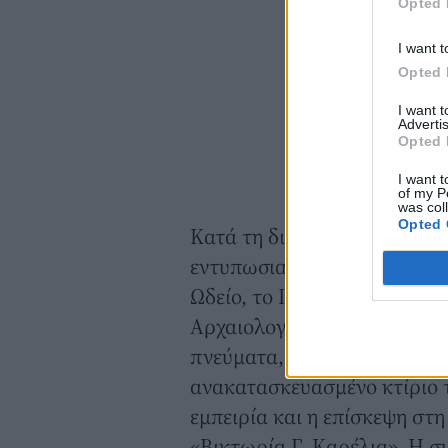
Opted 
I want t
Opted 
I want 
Advertis
Opted 
I want t
of my P
was col
Opted 
Κατά τη διάρκεια της περιήγ
εντυπωσιακή εκκλησία της 
Ωδείο, το Ιστορικό και Λαο
Αρχαιολογικό Μουσείο Μεσση
πνεύματα, το Αρχαιολογικό 
ανακατασκευασμένο κτίριο 
εμπειρία και η επίσκεψη στ
«Βικτωρία Γ. Καρέλια»
. Η σ