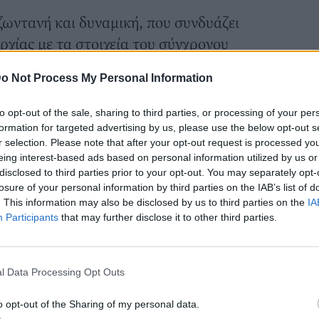
ζωντανή και δυναμική, που συνδυάζει
ρχίας με τα στοιχεία του σύγχρονου
ος όμορφος, ιδανικός για να τον
o Not Process My Personal Information
δια. Περπατήστε στους δρόμους της και
ς Πόλης, όπου οι διαφορετικές
to opt-out of the sale, sharing to third parties, or processing of your per
νθέτουν ένα ξεχωριστό σκηνικό.
formation for targeted advertising by us, please use the below opt-out s
r selection. Please note that after your opt-out request is processed y
eing interest-based ads based on personal information utilized by us or
disclosed to third parties prior to your opt-out. You may separately opt-
losure of your personal information by third parties on the IAB’s list of
. This information may also be disclosed by us to third parties on the
IA
Participants
that may further disclose it to other third parties.
l Data Processing Opt Outs
o opt-out of the Sharing of my personal data.