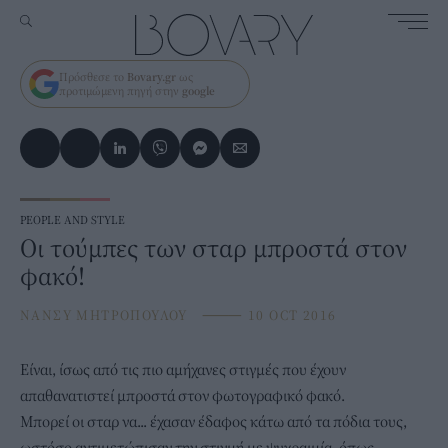
Πρόσθεσε το
Bovary.gr
ως
προτιμώμενη πηγή στην
google
PEOPLE AND STYLE
Οι τούμπες των σταρ μπροστά στον
φακό!
ΝΑΝΣΥ ΜΗΤΡΟΠΟΥΛΟΥ
⸻
10 OCT 2016
Είναι, ίσως από τις πιο αμήχανες στιγμές που έχουν
απαθανατιστεί μπροστά στον φωτογραφικό φακό.
Μπορεί οι σταρ να... έχασαν έδαφος κάτω από τα πόδια τους,
ωστόσο αντιμετώπισαν την στιγμή με ψυχραιμία, όπως