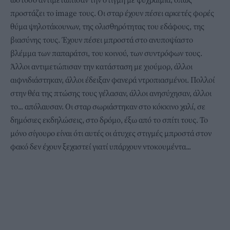
προστάζει το image τους. Οι σταρ έχουν πέσει αρκετές φορές
θύμα ψηλοτάκουνων, της ολισθηρότητας του εδάφους, της
βιασύνης τους. Έχουν πέσει μπροστά στο ανυποψίαστο
βλέμμα των παπαράτσι, του κοινού, των συντρόφων τους.
Άλλοι αντιμετώπισαν την κατάσταση με χιούμορ, άλλοι
αιφνιδιάστηκαν, άλλοι έδειξαν φανερά ντροπιασμένοι. Πολλοί
στην θέα της πτώσης τους γέλασαν, άλλοι ανησύχησαν, άλλοι
το... απόλαυσαν. Οι σταρ σωριάστηκαν στο κόκκινο χαλί, σε
δημόσιες εκδηλώσεις, στο δρόμο, έξω από το σπίτι τους. Το
μόνο σίγουρο είναι ότι αυτές οι άτυχες στιγμές μπροστά στον
φακό δεν έχουν ξεχαστεί γιατί υπάρχουν ντοκουμέντα...