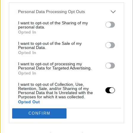
Κάρμεν Ηλέκτρα
Ντέιβιντ Μπέκαμ
Personal Data Processing Opt Outs
Έμμα Τόμσον
I want to opt-out of the Sharing of my
personal data.
Σάντρα Μπούλοκ
Opted In
Τζένιφερ Λόρενς
Τζέσικα Σίμπσον
I want to opt-out of the Sale of my
Personal Data.
Ναόμι Κάμπελ
Opted In
Κέιτι Πέρι
I want to opt-out of processing my
Εύα Λονγκόρια
Personal Data for Targeted Advertising.
Opted In
TAGS
ΟΙ ΤΟΥΜΠΕΣ ΤΩΝ ΣΤΑΡ
I want to opt-out of Collection, Use,
Retention, Sale, and/or Sharing of my
Personal Data that Is Unrelated with the
Purposes for which it was collected.
Opted Out
CONFIRM