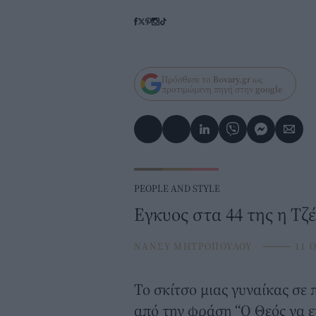
Πρόσθεσε το
Bovary.gr
ως
προτιμώμενη πηγή στην
google
PEOPLE AND STYLE
Εγκυος στα 44 της η Τζ
ΝΑΝΣΥ ΜΗΤΡΟΠΟΥΛΟΥ
⸻
11 O
Το σκίτσο μιας γυναίκας σ
από την φράση “Ο Θεός να ε