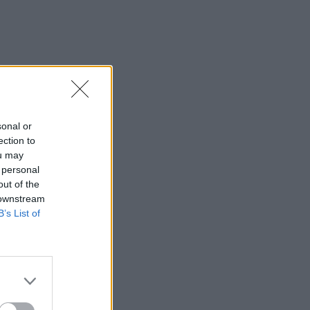
sonal or
ection to
ou may
 personal
out of the
 downstream
B’s List of