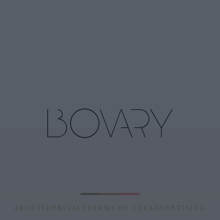
ABOUT
ID
PRIVACY
TERMS OF USE
ADVERTISING