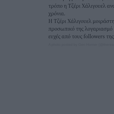
τρόπο η Τζέρι Χάλιγουελ ανα
χρόνια.
Η Τζέρι Χάλιγουελ μοιράστη
προσωπικό της λογαριασμό 
ευχές από τους followers της
A photo posted by Geri Horner (@therealg