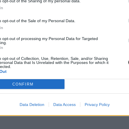
o opt-out of the Sharing of my personal data.
μά της μικρής Μπλούμπελ που είναι 10
In
o opt-out of the Sale of my Personal Data.
on Oct 2, 2016 at 3:54am PDT
erihalliwell)
In
ος των Spice Girls, έκανε δημόσια
to opt-out of processing my Personal Data for Targeted
γκυμοσύνη στα Αttitude Awards 2016,
ing.
In
την επίσης πρώην μέλος των Spice Girls,
α maxi τουαλέτα, έλαμπε μπροστά στα
o opt-out of Collection, Use, Retention, Sale, and/or Sharing
ersonal Data that Is Unrelated with the Purposes for which it
lected.
Out
on Sep 28, 2016 at 6:01am PDT
erihalliwell)
CONFIRM
Data Deletion
Data Access
Privacy Policy