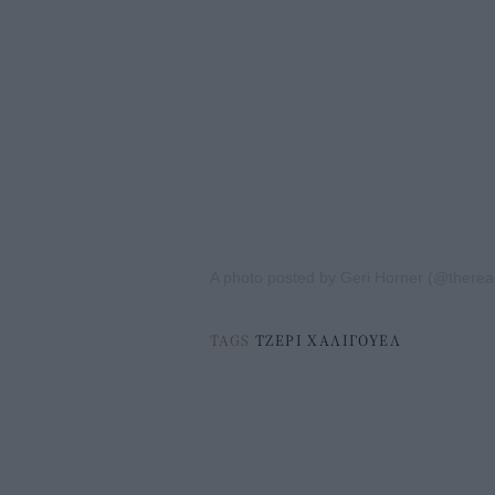
A photo posted by Geri Horner (@therealg
TAGS
ΤΖΕΡΙ ΧΑΛΙΓΟΥΕΛ