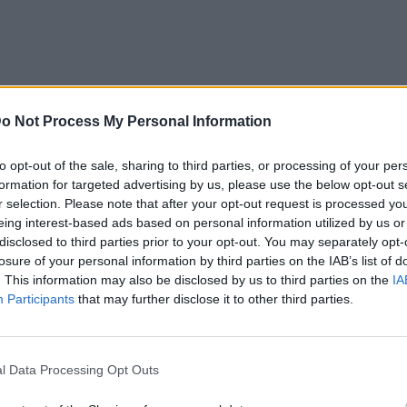
o Not Process My Personal Information
to opt-out of the sale, sharing to third parties, or processing of your per
formation for targeted advertising by us, please use the below opt-out s
r selection. Please note that after your opt-out request is processed y
eing interest-based ads based on personal information utilized by us or
disclosed to third parties prior to your opt-out. You may separately opt-
losure of your personal information by third parties on the IAB’s list of
. This information may also be disclosed by us to third parties on the
IA
Participants
that may further disclose it to other third parties.
on Oct 10, 2016 at 10:56pm PDT
erihalliwell)
on Oct 10, 2016 at 10:52pm PDT
erihalliwell)
l Data Processing Opt Outs
κό διευθυντή της ομάδας Red Bull στην
 τις πιο ευτυχισμένες φάσεις της ζωής της.