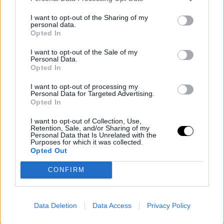
I want to opt-out of the Sharing of my
personal data.
Opted In
I want to opt-out of the Sale of my
Personal Data.
Opted In
I want to opt-out of processing my
Personal Data for Targeted Advertising.
Opted In
I want to opt-out of Collection, Use,
Retention, Sale, and/or Sharing of my
Personal Data that Is Unrelated with the
Purposes for which it was collected.
Opted Out
CONFIRM
Το πρώτο τρίμηνο αυτής της τρίτης εγκυμοσύνης μου, δεν ήταν
και τόσο βαρετό όπως τα άλλα πρώτα τρίμηνα. Γενικά έχω
Data Deletion
Data Access
Privacy Policy
ζοριστεί λίγο, έχω συμπτώματα που άκουγα ότι υπάρχουν στις