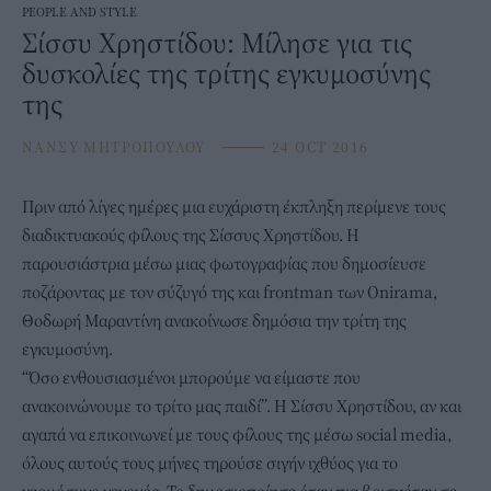
PEOPLE AND STYLE
Σίσσυ Χρηστίδου: Μίλησε για τις
δυσκολίες της τρίτης εγκυμοσύνης
της
ΝΑΝΣΥ ΜΗΤΡΟΠΟΥΛΟΥ
⸻
24 OCT 2016
Πριν από λίγες ημέρες μια ευχάριστη έκπληξη περίμενε τους
διαδικτυακούς φίλους της Σίσσυς Χρηστίδου. Η
παρουσιάστρια μέσω μιας φωτογραφίας που δημοσίευσε
ποζάροντας με τον σύζυγό της και frontman των Onirama,
Θοδωρή Μαραντίνη ανακοίνωσε δημόσια την τρίτη της
εγκυμοσύνη.
“Όσο ενθουσιασμένοι μπορούμε να είμαστε που
ανακοινώνουμε το τρίτο μας παιδί”. Η Σίσσυ Χρηστίδου, αν και
αγαπά να επικοινωνεί με τους φίλους της μέσω social media,
όλους αυτούς τους μήνες τηρούσε σιγήν ιχθύος για το