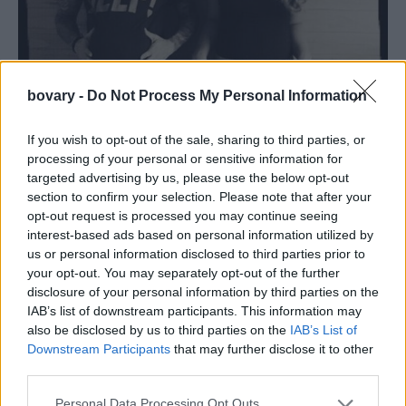
bovary -
Do Not Process My Personal Information
If you wish to opt-out of the sale, sharing to third parties, or
processing of your personal or sensitive information for
targeted advertising by us, please use the below opt-out
section to confirm your selection. Please note that after your
Συγκεκριμένα, έγραψε: «Γεια σας! Να ‘μαι κι εγώ… Κατ’ αρχήν
opt-out request is processed you may continue seeing
θέλω να σας ευχαριστήσω πάρα πολύ για τα γλυκά σας λόγια
interest-based ads based on personal information utilized by
us or personal information disclosed to third parties prior to
και την θετική σας ενέργεια και τα μηνύματα που μου στέλνετε.
your opt-out. You may separately opt-out of the further
Γιατί είναι πραγματικά πολύ συγκινητικό και νομίζω πως με
disclosure of your personal information by third parties on the
βοηθάει κιόλας σε πολύ μεγάλο βαθμό. Παρόλο που λίγο
IAB’s list of downstream participants. This information may
χάθηκα και λίγο με χάσατε, εσείς είστε εκεί και στέλνετε όλη
also be disclosed by us to third parties on the
IAB’s List of
Downstream Participants
that may further disclose it to other
αυτήν την αγάπη και σας ευχαριστώ πολύ.
third parties.
Personal Data Processing Opt Outs