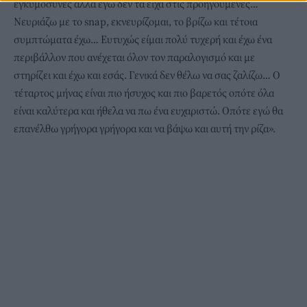
εγκυμοσύνες αλλά εγώ δεν τα είχα στις προηγούμενες…
Νευριάζω με το snap, εκνευρίζομαι, το βρίζω και τέτοια
συμπτώματα έχω… Ευτυχώς είμαι πολύ τυχερή και έχω ένα
περιβάλλον που ανέχεται όλον τον παραλογισμό και με
στηρίζει και έχω και εσάς. Γενικά δεν θέλω να σας ζαλίζω… Ο
τέταρτος μήνας είναι πιο ήσυχος και πιο βαρετός οπότε όλα
είναι καλύτερα και ήθελα να πω ένα ευχαριστώ. Οπότε εγώ θα
επανέλθω γρήγορα γρήγορα και να βάψω και αυτή την ρίζα».