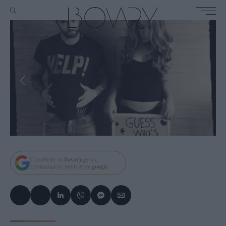
Πρόσθεσε το
Bovary.gr
ως
προτιμώμενη πηγή στην
google