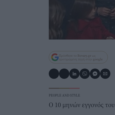
Πρόσθεσε το
Bovary.gr
ως
προτιμώμενη πηγή στην
google
PEOPLE AND STYLE
Ο 10 μηνών εγγονός το