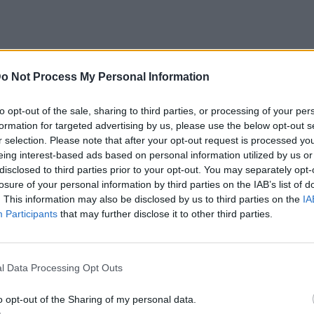
o Not Process My Personal Information
μπ , Τheodore, στην αγκαλιά της μητέρας
ου της Αμερικής, έκλεψε την παράσταση.
to opt-out of the sale, sharing to third parties, or processing of your per
formation for targeted advertising by us, please use the below opt-out s
του 2016 απέκτησε το τρίτο της παιδί, το
r selection. Please note that after your opt-out request is processed y
νειας. Το μωράκι αφέθηκε στα παιχνίδια
eing interest-based ads based on personal information utilized by us or
disclosed to third parties prior to your opt-out. You may separately opt-
οστά στον φακό.
losure of your personal information by third parties on the IAB’s list of
θουν με τον φακό να καταγράφει τις
. This information may also be disclosed by us to third parties on the
IA
ι οι εικόνες να κάνουν τον γύρο του
Participants
that may further disclose it to other third parties.
l Data Processing Opt Outs
o opt-out of the Sharing of my personal data.