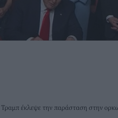
υ Τραμπ έκλεψε την παράσταση στην ορκω