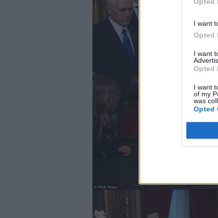
Opted 
I want t
Opted 
I want 
Advertis
Opted 
I want t
of my P
was col
Opted 