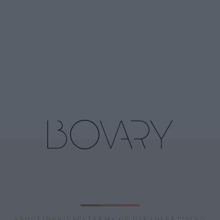
ABOUT
ID
PRIVACY
TERMS OF USE
ADVERTISING