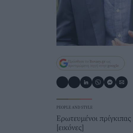
Πρόσθεσε το
Bovary.gr
ως
προτιμώμενη πηγή στην
google
PEOPLE AND STYLE
Ερωτευμένοι πρίγκιπας 
[εικόνες]