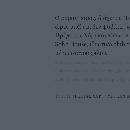
Ο ρομαντισμός, διάχυτος. Το
ώρες μαζί και δεν φοβάται 
Πρίγκιπας Χάρι και Μέγκαν
Soho Ηοuse, ιδιωτικό club τ
μέσω στενού φίλου.
A photo posted by PEOPLETALK.RU (@p
A photo posted by Heart London (@hear
A photo posted by Brianna Murphy (@mu
TAGS
ΠΡΙΓΚΙΠΑΣ ΧΑΡΙ
/
ΜΕΓΚΑΝ 