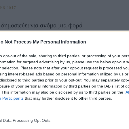
EB 2017
δημοσιεύει για ακόμα μια φορά
φάνιση του πρίγκιπα Χάρι και της
o Not Process My Personal Information
α κρατιέται χέρι χέρι στο Λονδίνο.
to opt-out of the sale, sharing to third parties, or processing of your per
υγάρι φωτογραφήθηκε σε πολυσύχναστο
formation for targeted advertising by us, please use the below opt-out s
υμένο από ποτέ.
r selection. Please note that after your opt-out request is processed y
eing interest-based ads based on personal information utilized by us or
πουμε το ζευγάρι σε τρυφερή στιγμή,
disclosed to third parties prior to your opt-out. You may separately opt-
φωτογραφικά φλας. Φαίνεται ότι η σχέση
losure of your personal information by third parties on the IAB’s list of
. This information may also be disclosed by us to third parties on the
IA
στο σοβαρότερο.
Participants
that may further disclose it to other third parties.
l Data Processing Opt Outs