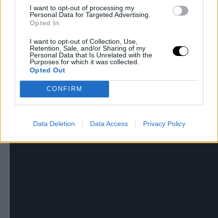
I want to opt-out of processing my
at 9:16pm PDT
Personal Data for Targeted Advertising.
on Jul 5, 2013
A post shared by Cara Brookins (@carabrookins)
Opted In
at 5:40am PDT
I want to opt-out of Collection, Use,
on Dec 25,
A post shared by Cara Brookins (@carabrookins)
Retention, Sale, and/or Sharing of my
Personal Data that Is Unrelated with the
2012 at 12:14pm PST
Purposes for which it was collected.
Opted Out
on Oct 15,
A post shared by Cara Brookins (@carabrookins)
2015 at 10:51am PDT
CONFIRM
Data Deletion
Data Access
Privacy Policy