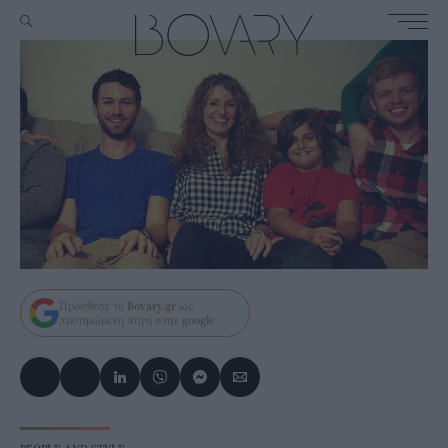
Πρόσθεσε το
Bovary.gr
ως
προτιμώμενη πηγή στην
google