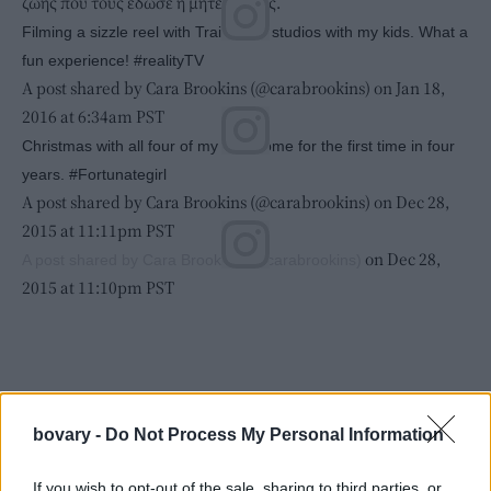
ζωής που τους έδωσε η μητέρα τους.
Filming a sizzle reel with Trailblazer studios with my kids. What a
fun experience! #realityTV
A post shared by Cara Brookins (@carabrookins) on Jan 18,
2016 at 6:34am PST
Christmas with all four of my kids home for the first time in four
years. #Fortunategirl
A post shared by Cara Brookins (@carabrookins) on Dec 28,
2015 at 11:11pm PST
on Dec 28,
A post shared by Cara Brookins (@carabrookins)
2015 at 11:10pm PST
bovary -
Do Not Process My Personal Information
If you wish to opt-out of the sale, sharing to third parties, or