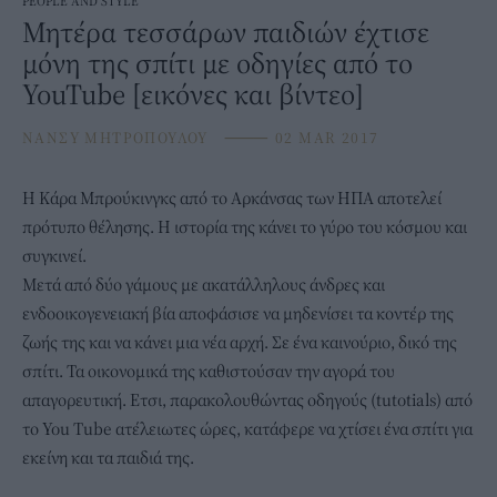
PEOPLE AND STYLE
Μητέρα τεσσάρων παιδιών έχτισε
μόνη της σπίτι με οδηγίες από το
YouTube [εικόνες και βίντεο]
ΝΑΝΣΥ ΜΗΤΡΟΠΟΥΛΟΥ
⸻
02 MAR 2017
Η Κάρα Μπρούκινγκς από το Aρκάνσας των ΗΠΑ αποτελεί
πρότυπο θέλησης. Η ιστορία της κάνει το γύρο του κόσμου και
συγκινεί.
Μετά από δύο γάμους με ακατάλληλους άνδρες και
ενδοοικογενειακή βία αποφάσισε να μηδενίσει τα κοντέρ της
ζωής της και να κάνει μια νέα αρχή. Σε ένα καινούριο, δικό της
σπίτι. Τα οικονομικά της καθιστούσαν την αγορά του
απαγορευτική. Ετσι, παρακολουθώντας οδηγούς (tutotials) από
το You Tube ατέλειωτες ώρες, κατάφερε να χτίσει ένα σπίτι για
εκείνη και τα παιδιά της.