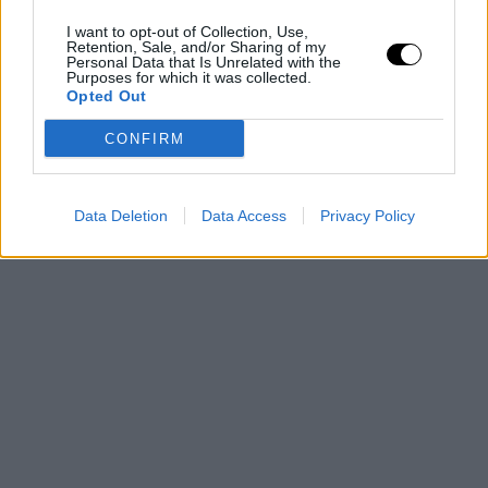
I want to opt-out of Collection, Use,
Retention, Sale, and/or Sharing of my
Σε άλλη συνέντευξή της -στη Real Life- έχει αποκαλύψει ότι η
Personal Data that Is Unrelated with the
Purposes for which it was collected.
Νικολέτα είναι το «κολλητάρι» της: «
Είναι το ...κολληταρι μου!
Opted Out
Καμιά φορά είναι εκείνη η μαμά μου και ανησυχεί για μένα όσο
CONFIRM
ανησυχώ εγώ για εκείνη. Δεν ξέρω αν αυτή η σχέση είναι η
σωστή και η ενδεδειγμένη. Είναι όμως η δική μας σχέση
».
Data Deletion
Data Access
Privacy Policy
TAGS
ΕΛΕΝΗ ΡΑΝΤΟΥ
/
ΕΛΕΝΗ ΡΑΝΤΟΥ ΚΟΡΗ