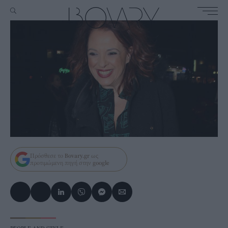
Πρόσθεσε το
Bovary.gr
ως
προτιμώμενη πηγή στην
google