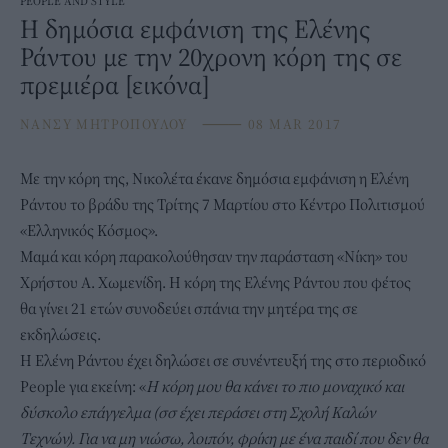
PEOPLE AND STYLE
Η δημόσια εμφάνιση της Ελένης
Ράντου με την 20χρονη κόρη της σε
πρεμιέρα [εικόνα]
ΝΑΝΣΥ ΜΗΤΡΟΠΟΥΛΟΥ
⸻
08 MAR 2017
Με την κόρη της, Νικολέτα έκανε δημόσια εμφάνιση η Ελένη
Ράντου το βράδυ της Τρίτης 7 Μαρτίου στο Κέντρο Πολιτισμού
«Ελληνικός Κόσμος».
Μαμά και κόρη παρακολούθησαν την παράσταση «Nίκη» του
Χρήστου Α. Χωμενίδη. Η κόρη της Ελένης Ράντου που φέτος
θα γίνει 21 ετών συνοδεύει σπάνια την μητέρα της σε
εκδηλώσεις.
Η Ελένη Ράντου έχει δηλώσει σε συνέντευξή της στο περιοδικό
People για εκείνη: «
Η κόρη μου θα κάνει το πιο μοναχικό και
δύσκολο επάγγελμα (σσ έχει περάσει στη Σχολή Καλών
Τεχνών). Για να μη νιώσω, λοιπόν, φρίκη με ένα παιδί που δεν θα