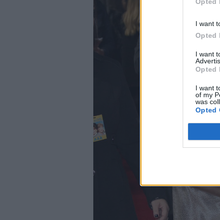
Opted 
I want t
Opted 
I want 
Advertis
Opted 
I want t
of my P
was col
Opted 