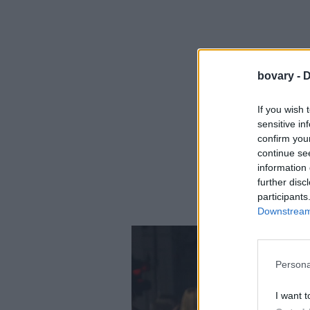
bovary -
D
If you wish 
sensitive in
confirm you
continue se
information 
further disc
participants
Downstream 
Persona
I want t