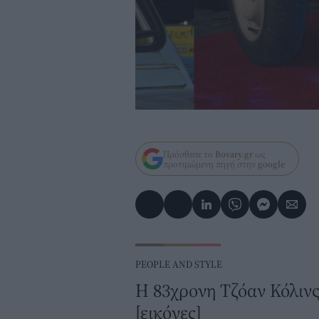
Πρόσθεσε το
Bovary.gr
ως
προτιμώμενη πηγή στην
google
PEOPLE AND STYLE
Η 83χρονη Τζόαν Κόλινς
[εικόνες]