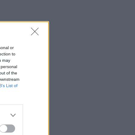
sonal or
ection to
ou may
 personal
out of the
 downstream
B’s List of