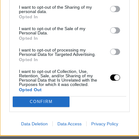
Καρβέλας πήρε τα εγγόνια του από το χέρι και βόλταρε μαζί
I want to opt-out of the Sharing of my
τους στην παιδική χαρά, έχοντας στο πλευρό του την Σοφία που
personal data.
Opted In
απαθανάτισε την τρυφερή και ιδιαίτερη συνύπαρξή τους. Οι
τέσσερίς τους χαμογελώντας και απολαμβάνοντας τον
I want to opt-out of the Sale of my
Personal Data.
ηλιόλουστο καιρό, έδειχναν να χαίρονται τη στιγμή.
Opted In
I want to opt-out of processing my
Personal Data for Targeted Advertising.
Opted In
I want to opt-out of Collection, Use,
Retention, Sale, and/or Sharing of my
Personal Data that Is Unrelated with the
Purposes for which it was collected.
Opted Out
CONFIRM
Data Deletion
Data Access
Privacy Policy