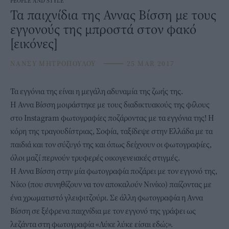
PEOPLE AND STYLE
Τα παιχνίδια της Αννας Βίσση με τους
εγγονούς της μπροστά στον φακό
[εικόνες]
ΝΑΝΣΥ ΜΗΤΡΟΠΟΥΛΟΥ
⸻
25 MAR 2017
Τα εγγόνια της είναι η μεγάλη αδυναμία της ζωής της.
Η Αννα Βίσση μοιράστηκε με τους διαδικτυακούς της φίλους
στο Instagram φωτογραφίες ποζάροντας με τα εγγόνια της! Η
κόρη της τραγουδίστριας, Σοφία, ταξίδεψε στην Ελλάδα με τα
παιδιά και τον σύζυγό της και όπως δείχνουν οι φωτογραφίες,
όλοι μαζί περνούν τρυφερές οικογενειακές στιγμές.
Η Αννα Βίσση στην μία φωτογραφία ποζάρει με τον εγγονό της,
Νίκο (που συνηθίζουν να τον αποκαλούν Νινίκο) παίζοντας με
ένα χρωματιστό γλειφιτζούρι. Σε άλλη φωτογραφία η Αννα
Βίσση σε ξέφρενα παιχνίδια με τον εγγονό της γράφει ως
λεζάντα στη φωτογραφία «Λύκε λύκε είσαι εδώ;».