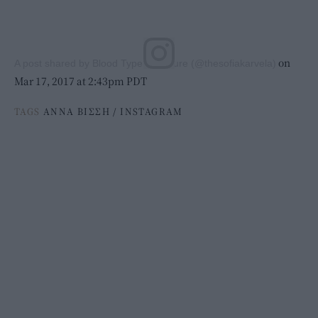
on
A post shared by Blood Type: Not Sure (@thesofiakarvela)
Mar 17, 2017 at 2:43pm PDT
TAGS
ΑΝΝΑ ΒΙΣΣΗ
/
INSTAGRAM