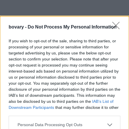
bovary -
Do Not Process My Personal Information
If you wish to opt-out of the sale, sharing to third parties, or
processing of your personal or sensitive information for
on Mar 23,
A post shared by Anna Vissi (@annavissiofficial)
targeted advertising by us, please use the below opt-out
2017 at 8:15am PDT
section to confirm your selection. Please note that after your
on Mar 22,
A post shared by Anna Vissi (@annavissiofficial)
opt-out request is processed you may continue seeing
2017 at 4:23pm PDT
interest-based ads based on personal information utilized by
us or personal information disclosed to third parties prior to
Πριν από λίγες ημέρες, ο φωτογραφικός φακός είχε
your opt-out. You may separately opt-out of the further
καταγράψει μια σπάνια οικογενειακή στιγμή . Δεν έχουμε
disclosure of your personal information by third parties on the
συνηθίσει να βλέπουμε το Νίκο Καρβέλα σε εμφανίσεις με την
IAB’s list of downstream participants. This information may
κόρη του και τα εγγόνια του. Τόσο γιατί ο ίδιος διακριτικά κρατά
also be disclosed by us to third parties on the
IAB’s List of
Downstream Participants
that may further disclose it to other
την οικογένειακή του ζωή μακριά από τα φώτα της
third parties.
δημοσιότητας, όσο και γιατί είναι η χιλιομετρική απόσταση που
τον χωρίζει από την κόρη του και τα παιδιά της. Ο Νίκος
Personal Data Processing Opt Outs