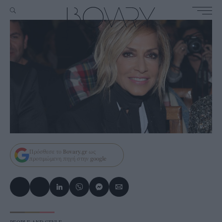
Πρόσθεσε το
Bovary.gr
ως
προτιμώμενη πηγή στην
google