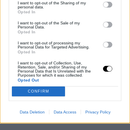
Το μωρό θα πάρει το όνομα "Λέα ντι Σάιν Σάικ Κούπερ". Ενα
I want to opt-out of the Sharing of my
personal data.
όνομα με γαλλικές ρίζες. Όπως τονίζει το Vanity Fair, το όνομα
Opted In
«Lea» έχει βιβλικό υπόβαθρο και σημαίνει «αυτός που φέρνει
I want to opt-out of the Sale of my
καλά νέα».
Personal Data.
Opted In
I want to opt-out of processing my
Personal Data for Targeted Advertising.
Opted In
I want to opt-out of Collection, Use,
Retention, Sale, and/or Sharing of my
Personal Data that Is Unrelated with the
Purposes for which it was collected.
Opted Out
CONFIRM
Data Deletion
Data Access
Privacy Policy