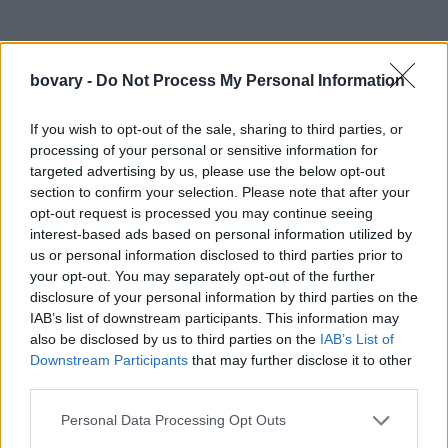
bovary -
Do Not Process My Personal Information
If you wish to opt-out of the sale, sharing to third parties, or
Με casual, επιμελώς ατημέλητο look και μαύρα γυαλιά, - με
processing of your personal or sensitive information for
ribbed φόρεμα και Hermes τσάντα- η Ιρίνα Σάικ δείχνει... σαν
targeted advertising by us, please use the below opt-out
section to confirm your selection. Please note that after your
να μην έχει πάρει γραμμάριο μετά τη γέννα της. Μάλιστα, αξίζει
opt-out request is processed you may continue seeing
να σημειωθεί ότι ως αφοσιωμένη επαγγελματίας, δεν
interest-based ads based on personal information utilized by
«πάγωσε» τις επαγγελματικές της υποχρεώσεις κατά τη
us or personal information disclosed to third parties prior to
διάρκεια της εγκυμοσύνης της.
your opt-out. You may separately opt-out of the further
Ο Μπράτλει Κούπερ στάθηκε στο πλευρό της και όλα κύλησαν
disclosure of your personal information by third parties on the
IAB’s list of downstream participants. This information may
υπέροχα για εκείνη και το μωρό τους.
also be disclosed by us to third parties on the
IAB’s List of
Η δημοσίευση κοινοποιήθηκε από το χρήστη Lea De Seine
Downstream Participants
that may further disclose it to other
στις Απρ 11, 2017, 6:59μμ PDT
(@leadeseine)
third parties.
Η δημοσίευση κοινοποιήθηκε από το χρήστη Lea De Seine
Personal Data Processing Opt Outs
στις Απρ 11, 2017, 6:59μμ PDT
(@leadeseine)