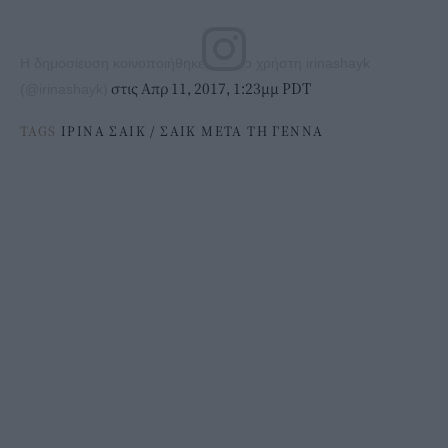
Η δημοσίευση κοινοποιήθηκε από το χρήστη irinashayk
στις Απρ 11, 2017, 1:23μμ PDT
(@irinashayk)
TAGS
ΙΡΙΝΑ ΣΑΙΚ
/
ΣΑΙΚ ΜΕΤΑ ΤΗ ΓΕΝΝΑ