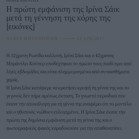
PEOPLE AND STYLE
H πρώτη εμφάνιση της Ιρίνα Σάικ
μετά τη γέννηση της κόρης της
[εικόνες]
ΝΑΝΣΥ ΜΗΤΡΟΠΟΥΛΟΥ
⸻
12 APR 2017
Η 32χρονη Ρωσίδα καλλονή, Ιρίνα Σάικ και ο 42χρονος
Μπράντλει Κούπερ υποδέχτηκαν το πρώτο τους παιδί πριν από
λίγες εβδομάδες και είναι πλημμυρισμένοι από συναισθήματα
χαράς.
H Iρίνα Σάικ κατάφερε να κρατήσει κρυφή τη γέννα της και το
γεγονός δεν πήρε αμέσως έκταση. Το γνωστό περιοδικό που
έκανε την αποκάλυψη για τη γέννα της αναφέρει ότι το μοντέλο
και ο ηθοποιός νιώθουν ευλογημένοι. Η Ιρίνα Σάικ έκανε την
πρώτη της δημόσια εμφάνιση μετά τη γέννα της και ο
φωτογραφικός φακός καραδοκούσε για την απαθανατίσει.