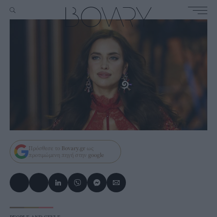
Πρόσθεσε το
Bovary.gr
ως
προτιμώμενη πηγή στην
google