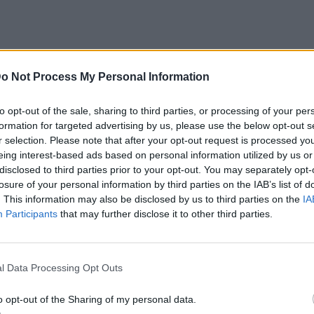
o Not Process My Personal Information
to opt-out of the sale, sharing to third parties, or processing of your per
formation for targeted advertising by us, please use the below opt-out s
σχολής του Θεάτρου Τέχνης- Κάρολος
r selection. Please note that after your opt-out request is processed y
 και με τη συγγραφή θεατρικών κειμένων,
eing interest-based ads based on personal information utilized by us or
disclosed to third parties prior to your opt-out. You may separately opt-
ιασκευάσει άλλα να ξαναγράψει την
losure of your personal information by third parties on the IAB’s list of
ς να χρησιμοποιήσει ούτε μια φράση από
. This information may also be disclosed by us to third parties on the
IA
την δεύτερη ταινία του Έιντριαν Λιν, με τον
Participants
that may further disclose it to other third parties.
θουσιαστεί από την ακρότητα του θέματος
l Data Processing Opt Outs
και είδα την ταινία του Κιούμπρικ.
υ πώς μπορεί να παρασταθεί στη σκηνή
o opt-out of the Sharing of my personal data.