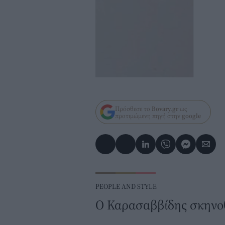
Πρόσθεσε το
Bovary.gr
ως
προτιμώμενη πηγή στην
google
PEOPLE AND STYLE
Ο Καρασαββίδης σκηνοθ