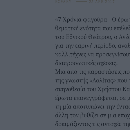
BOVARY
⸻
25 APR 2017
«7 Χρόνια φαγούρα - Ο έρωτ
θεματική ενότητα που επέλε
του Εθνικού Θεάτρου, ο Ανέ
για την εαρινή περίοδο, ανα
καλλιτέχνες να προσεγγίσου
διαπροσωπικές σχέσεις.
Μια από τις παραστάσεις πο
της γνωστής «Λολίτας» που τ
σκηνοθεσία του Χρήστου Κα
έρωτα επανεγγράφεται, σε 
τη μία αποτυπώνει την έντα
άλλη τον βυθίζει σε μια επο
δοκιμάζοντας τις αντοχές τη