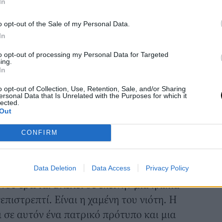
In
μάλιστα εντύπωση το γεγονός ότι
χιστες φορές. Αναρωτιόμουν αν είναι
o opt-out of the Sale of my Personal Data.
ό που κάνουμε στην παράσταση είναι ότι
In
μύθο μέσα από μια άλλη οπτική.
to opt-out of processing my Personal Data for Targeted
ing.
εία από το βιβλίο και την ταινία για να
In
 αναγωγές, αλλά το κείμενο είναι
o opt-out of Collection, Use, Retention, Sale, and/or Sharing
ersonal Data that Is Unrelated with the Purposes for which it
lected.
ματα στην δική του εκδοχή. «Κι οι δυο
Out
υο ταινίες έχουν γίνει από ανθρώπους που
CONFIRM
 του Καθηγητή. Όμως εγώ είμαι πιο κοντά
τας, οπότε θεώρησα ενδιαφέρον να
από άλλη θέση. Ο Καθηγητής στη Λολίτα
Data Deletion
Data Access
Privacy Policy
νου έρωτα. Βλέπει σε εκείνην μια ηλικία
νεπιστρεπτί. Είναι η χαμένη του νιότη. Η
ι σε αυτόν ένα πατρικό πρότυπο και μια