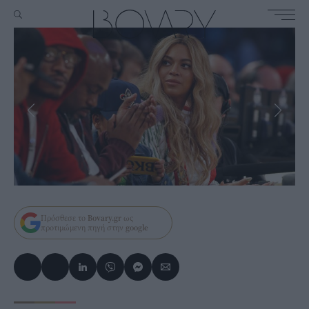
Πρόσθεσε το
Bovary.gr
ως
προτιμώμενη πηγή στην
google