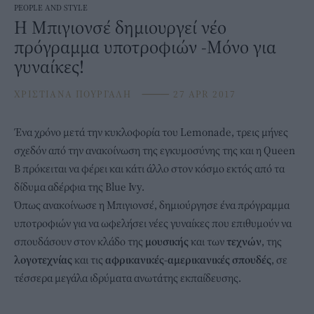
PEOPLE AND STYLE
Η Μπιγιονσέ δημιουργεί νέο
πρόγραμμα υποτροφιών -Mόνο για
γυναίκες!
ΧΡΙΣΤΙΑΝΑ ΠΟΥΡΓΑΛΗ
⸻
27 APR 2017
Ένα χρόνο μετά την κυκλοφορία του Lemonade, τρεις μήνες
σχεδόν από την ανακοίνωση της εγκυμοσύνης της και η Queen
B πρόκειται να φέρει και κάτι άλλο στον κόσμο εκτός από τα
δίδυμα αδέρφια της Blue Ivy.
Όπως ανακοίνωσε η Μπιγιονσέ, δημιούργησε ένα πρόγραμμα
υποτροφιών για να ωφελήσει νέες γυναίκες που επιθυμούν να
σπουδάσουν στον κλάδο της
μουσικής
και των
τεχνών
, της
λογοτεχνίας
και τις
αφρικανικές-αμερικανικές σπουδές
, σε
τέσσερα μεγάλα ιδρύματα ανωτάτης εκπαίδευσης.