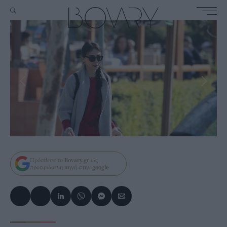
Πρόσθεσε το
Bovary.gr
ως
προτιμώμενη πηγή στην
google