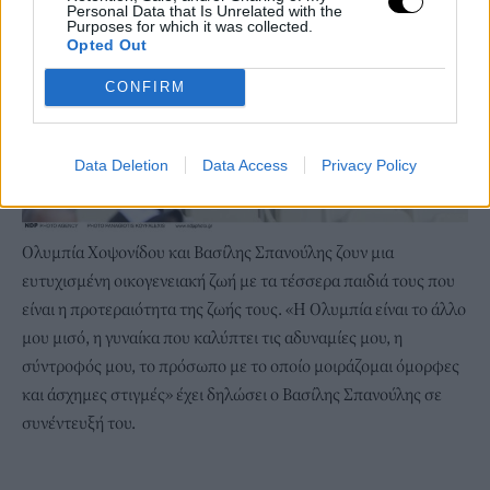
Personal Data that Is Unrelated with the
Purposes for which it was collected.
Opted Out
CONFIRM
Data Deletion
Data Access
Privacy Policy
Ολυμπία Χοψονίδου και Βασίλης Σπανούλης ζουν μια
ευτυχισμένη οικογενειακή ζωή με τα τέσσερα παιδιά τους που
είναι η προτεραιότητα της ζωής τους. «Η Ολυμπία είναι το άλλο
μου μισό, η γυναίκα που καλύπτει τις αδυναμίες μου, η
σύντροφός μου, το πρόσωπο με το οποίο μοιράζομαι όμορφες
και άσχημες στιγμές» έχει δηλώσει ο Βασίλης Σπανούλης σε
συνέντευξή του.