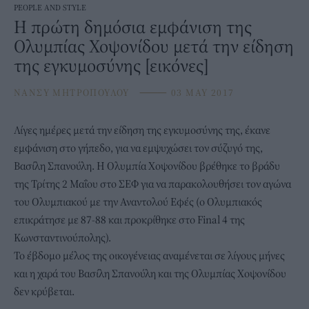
PEOPLE AND STYLE
H πρώτη δημόσια εμφάνιση της
Ολυμπίας Χοψονίδου μετά την είδηση
της εγκυμοσύνης [εικόνες]
ΝΑΝΣΥ ΜΗΤΡΟΠΟΥΛΟΥ
⸻
03 MAY 2017
Λίγες ημέρες μετά την είδηση της εγκυμοσύνης της, έκανε
εμφάνιση στο γήπεδο, για να εμψυχώσει τον σύζυγό της,
Βασίλη Σπανούλη. Η Ολυμπία Χοψονίδου βρέθηκε το βράδυ
της Τρίτης 2 Μαΐου στο ΣΕΦ για να παρακολουθήσει τον αγώνα
του Ολυμπιακού με την Αναντολού Εφές (ο Ολυμπιακός
επικράτησε με 87-88 και προκρίθηκε στο Final 4 της
Κωνσταντινούπολης).
Το έβδομο μέλος της οικογένειας αναμένεται σε λίγους μήνες
και η χαρά του Βασίλη Σπανούλη και της Ολυμπίας Χοψονίδου
δεν κρύβεται.