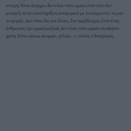
στιγμή. Είναι άσχημο, δεν είναι τόσο ωραίο όταν κάτι δεν
μπορείς να το υποστηρίξεις αναφορικά με το σώμα σου, να μην
το φοράς. Δεν είναι όλα για όλους. Για παράδειγμα, όταν ένας
άνθρωπος έχει αραιά μαλλιά, δεν είναι τόσο ωραίο να αφήσει
χαίτη. Είναι κάπως άκομψο, γελοίο…», τόνισε ο δικηγόρος.