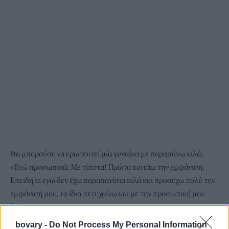
Θα μπορούσε να ερωτευτεί μία γυναίκα με παραπάνω κιλά;
«Εγώ προσωπικά; Με τίποτα! Πρώτα κοιτάω την εμφάνιση.
Επειδή κι εγώ δεν έχω παραπανίσια κιλά και προσέχω πολύ την
εμφάνισή μου, το ίδιο πετυχαίνω και με την προσωπική μου
ζωή».
bovary -
Do Not Process My Personal Information