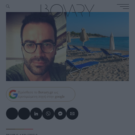
Πρόσθεσε το
Bovary.gr
ως
προτιμώμενη πηγή στην
google