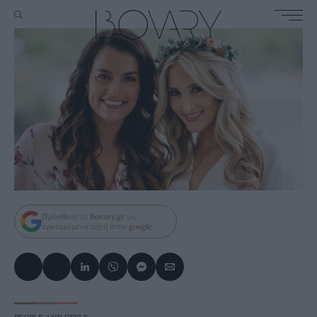
Πρόσθεσε το
Bovary.gr
ως
προτιμώμενη πηγή στην
google