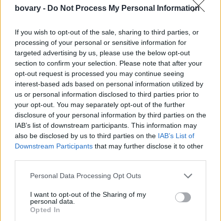
Νακράικο πλησίασε την κολλητή της και της έδωσε την
bovary -
Do Not Process My Personal Information
ανθοδέσμη στο χέρι, ενώ πίσω της βρισκόταν γονατιστός, σαν
ιππότης, ο σύντροφός της, Ανταμ.
If you wish to opt-out of the sale, sharing to third parties, or
processing of your personal or sensitive information for
«Είναι η καλύτερη μου φίλη και η καλύτερη παράνυμφος. Αξίζει
targeted advertising by us, please use the below opt-out
ένα μεγάλο «ευχαριστώ» για ότι έχει κάνει για μένα. Αυτός ήταν
section to confirm your selection. Please note that after your
ένας τρόπος για να της δείξω πόσο ευγνώμων της ήμουν και
opt-out request is processed you may continue seeing
μοιράστηκα το γάμο μου με την ευτυχία της», λέει η Νακράικο.
interest-based ads based on personal information utilized by
us or personal information disclosed to third parties prior to
Τη στιγμή της πρότασης γάμου, η Κίλι έβαλε τα κλάματα και
your opt-out. You may separately opt-out of the further
δεν μπορούσε να το πιστέψει!
disclosure of your personal information by third parties on the
Οσο για το δαχτυλίδι; Φυσικά και είπε «I do»!
IAB’s list of downstream participants. This information may
Δείτε τα
στιγμιότυπα
από την πρόταση γάμου:
also be disclosed by us to third parties on the
IAB’s List of
Downstream Participants
that may further disclose it to other
third parties.
Personal Data Processing Opt Outs
I want to opt-out of the Sharing of my
personal data.
Opted In