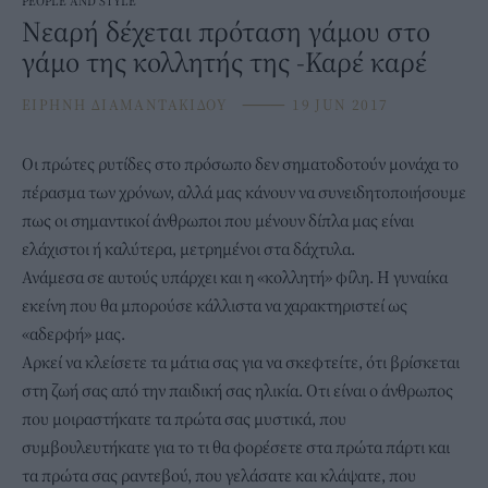
PEOPLE AND STYLE
Νεαρή δέχεται πρόταση γάμου στο
γάμο της κολλητής της -Καρέ καρέ
ΕΙΡΗΝΗ ΔΙΑΜΑΝΤΑΚΙΔΟΥ
⸻
19 JUN 2017
Οι πρώτες ρυτίδες στο πρόσωπο δεν σηματοδοτούν μονάχα το
πέρασμα των χρόνων, αλλά μας κάνουν να συνειδητοποιήσουμε
πως οι σημαντικοί άνθρωποι που μένουν δίπλα μας είναι
ελάχιστοι ή καλύτερα, μετρημένοι στα δάχτυλα.
Ανάμεσα σε αυτούς υπάρχει και η «κολλητή» φίλη. Η γυναίκα
εκείνη που θα μπορούσε κάλλιστα να χαρακτηριστεί ως
«αδερφή» μας.
Αρκεί να κλείσετε τα μάτια σας για να σκεφτείτε, ότι βρίσκεται
στη ζωή σας από την παιδική σας ηλικία. Οτι είναι ο άνθρωπος
που μοιραστήκατε τα πρώτα σας μυστικά, που
συμβουλευτήκατε για το τι θα φορέσετε στα πρώτα πάρτι και
τα πρώτα σας ραντεβού, που γελάσατε και κλάψατε, που