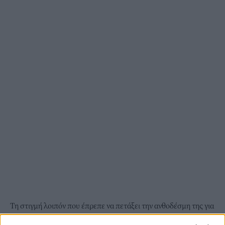
Τη στιγμή λοιπόν που έπρεπε να πετάξει την ανθοδέσμη της για
να την πιάσει κάποια από τις ανύπαντρες παρευρισκόμενες, η