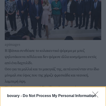
apimages
Η Ιβάνκα συνδύασε το κολακευτικό φόρεμα με μπεζ
ψηλοτάκουνα πέδιλα και δεν φόρεσε άλλα κοσμήματα εκτός
από ένα δαχτυλίδι.
Οσο για τα μαλλιά και το μακιγιάζ της, αυτά κινούνταν στο ίδιο
μίνιμαλ σικ ύφος που της χάριζε φρεσκάδα και νεανική,
λαμπερή όψη.
Η κόρη του Αμερικανού Προέδρου έχει υπονοήσει στο
παρελθόν ότι το κλίμα είναι ένα ζήτημα που την αφορά
bovary -
Do Not Process My Personal Information
ιδιαίτερα και θέλει να το στηρίξει. Ωστόσο, η επιρροή της στις
προεδρικές αποφάσεις του πατέρα της αμφισβητούνται.