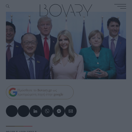
Πρόσθεσε το
Bovary.gr
ως
προτιμώμενη πηγή στην
google