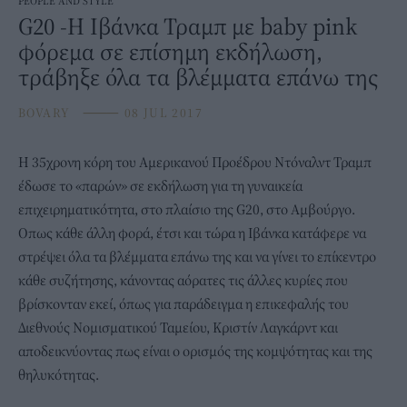
PEOPLE AND STYLE
G20 -Η Ιβάνκα Τραμπ με baby pink
φόρεμα σε επίσημη εκδήλωση,
τράβηξε όλα τα βλέμματα επάνω της
BOVARY
⸻
08 JUL 2017
Η 35χρονη κόρη του Αμερικανού Προέδρου Ντόναλντ Τραμπ
έδωσε το «παρών» σε εκδήλωση για τη γυναικεία
επιχειρηματικότητα, στο πλαίσιο της G20, στο Αμβούργο.
Οπως κάθε άλλη φορά, έτσι και τώρα η Ιβάνκα κατάφερε να
στρέψει όλα τα βλέμματα επάνω της και να γίνει το επίκεντρο
κάθε συζήτησης, κάνοντας αόρατες τις άλλες κυρίες που
βρίσκονταν εκεί, όπως για παράδειγμα η επικεφαλής του
Διεθνούς Νομισματικού Ταμείου, Κριστίν Λαγκάρντ και
αποδεικνύοντας πως είναι ο ορισμός της κομψότητας και της
θηλυκότητας.