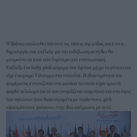
Η Ιβάνκα ακολουθεί πάντοτε τις τάσεις της μόδας και έτσι η
δημιουργία που επέλεξε για την εκδήλωση αυτή δεν θα
μπορούσε να ήταν κάτι λιγότερο από εντυπωσιακή.
Επέλεξε ένα baby pink φόρεμα που έφτανε μέχρι το γόνατο και
είχε ένα μικρό V άνοιγμα στο ντεκολτέ. Η ιδιαιτερότητα του
φορέματος εντοπιζόταν στα μανίκια τα οποία είχαν αρκετά
φαρδύ τελείωμα (αυτό που ονομάζεται «καμπάνα) και στο ύψος
των αγκώνων ήταν διακοσμημένα με τεράστιους, girly
υφασμάτινους φιόγκους στην ίδια απόχρωση με αυτό.