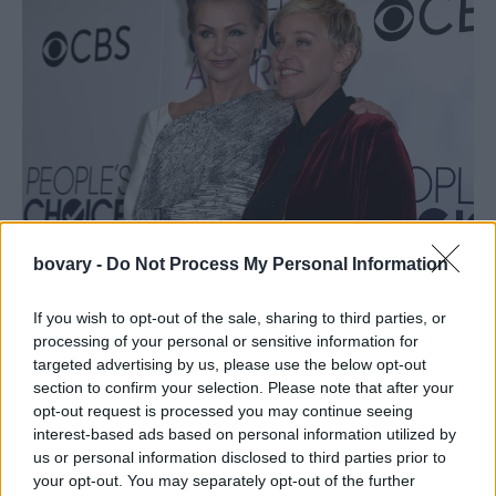
bovary -
Do Not Process My Personal Information
APimages
«Θυμάμαι ότι με κάποιο τρόπο είχα χτυπήσει το δάχτυλό μου.
If you wish to opt-out of the sale, sharing to third parties, or
Τότε ήμουν σε σχέση και καθώς περιέγραφα το γεγονός
processing of your personal or sensitive information for
targeted advertising by us, please use the below opt-out
ετοιμαζόμουν να πω στον αέρα «εμείς» αντί για «εγώ» και με
section to confirm your selection. Please note that after your
έκοψαν. Οι παραγωγοί πίστευαν ότι με αυτό τον τρόπο όλος ο
opt-out request is processed you may continue seeing
κόσμος θα έκανε εικόνα εμένα μαζί με μια γυναίκα».
interest-based ads based on personal information utilized by
us or personal information disclosed to third parties prior to
your opt-out. You may separately opt-out of the further