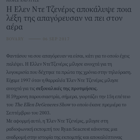
PEOPLE AND STYLE
H Ελεν Ντε Τζενέρις αποκάλυψε ποια
λέξη της απαγόρευσαν να πει στον
αέρα
BOVARY
⸻
06 SEP 2017
Φαντάσου να σου απαγόρευαν να είσαι, κάτι για το οποίο έχεις
παλέψει. Η Ελλεν ΝτεΤζενέρις μίλησε ανοιχτά για τη
λογοκρισία που δέχτηκε τα πρώτα της χρόνια στην τηλεόραση.
Είχαμε 1997 όταν η θαρραλέα Έλεν Ντε Τζενέρις μίλησε
ανοιχτά για τις
σεξουαλικές της προτιμήσεις
.
Η 59χρονη παρουσιαστρία, σήμερα, γιορτάζει την 15η επέτειο
του
The Ellen DeGeneres Show
το οποίο έκανε πρεμιέρα το
Σεπτέμβριο του 2003.
Με αφορμή αυτό, η Έλεν Ντε Τζενέρις, μίλησε στη
ραδιοφωνική εκπομπή του Ryan Seacrest κάνοντας μια
αναδρομή στην ιστορία της εκπομπής και αποκαλύπτονας