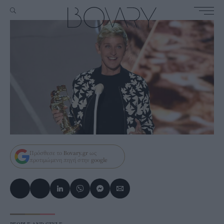
Πρόσθεσε το
Bovary.gr
ως
προτιμώμενη πηγή στην
google