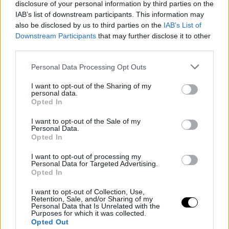
disclosure of your personal information by third parties on the
IAB’s list of downstream participants. This information may
also be disclosed by us to third parties on the
IAB’s List of
Downstream Participants
that may further disclose it to other
third parties.
Personal Data Processing Opt Outs
I want to opt-out of the Sharing of my
personal data.
Opted In
I want to opt-out of the Sale of my
Personal Data.
Opted In
I want to opt-out of processing my
Personal Data for Targeted Advertising.
Opted In
Το ότι έπρεπε να «κρύβει» τον πραγματικό της εαυτό, ενώ είχε
I want to opt-out of Collection, Use,
παλέψει για να αποδεχτεί και να
μιλήσει ανοιχτά
γι' αυτό που
Retention, Sale, and/or Sharing of my
Personal Data that Is Unrelated with the
είναι, την έκανε να νιώθει πολύ άσχημα.
Purposes for which it was collected.
Opted Out
«Ένιωθα απαίσια γιατί είχα δουλέψει σκληρά για να είμαι