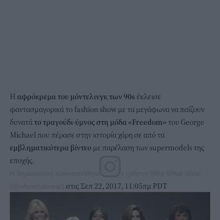
Η
αφρόκρεμα του μόντελινγκ των 90s
έκλεισε
φαντασμαγορικά το fashion show με τα μεγάφωνα να παίζουν
δυνατά
το τραγούδι-ύμνος στη μόδα «Freedom»
του George
Michael που πέρασε στην ιστορία χάρη σε από τα
εμβληματικότερα βίντεο
με παρέλαση των supermodels της
εποχής.
Η δημοσίευση κοινοποιήθηκε από το χρήστη Who What Wear
στις Σεπ 22, 2017, 11:05πμ PDT
(@whowhatwear)