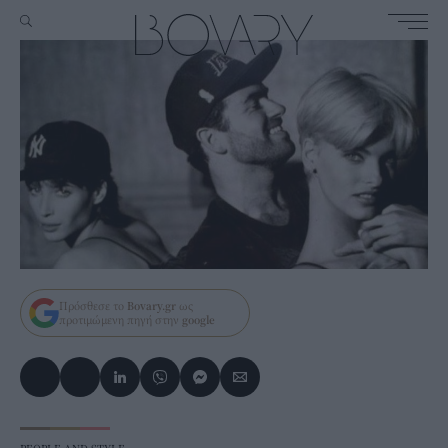
Πρόσθεσε το
Bovary.gr
ως
προτιμώμενη πηγή στην
google