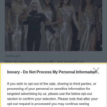
Apimages
Πάνε 26 χρόνια από τότε και χθες, από το κανάλι του
τραγουδιστή στο
Youtube
δόθηκε στη δημοσιότητα ένα βίντεο
bovary -
Do Not Process My Personal Information
με κομμένες σκηνές και
αποσπάσματα από τα γυρίσματα
που
βλέπουν πρώτη φορά το φως της δημοσιότητας.
If you wish to opt-out of the sale, sharing to third parties, or
Ένα βίντεο γεμάτο νοσταλγία που θα κάνει τους παλιούς να
processing of your personal or sensitive information for
θυμηθούν την εκρηκτική εκείνη εποχή και τους νεαρότερους να
targeted advertising by us, please use the below opt-out
μάθουν καλύτερα την κουλτούρα της δεκαετίας εκείνης.
section to confirm your selection. Please note that after your
opt-out request is processed you may continue seeing