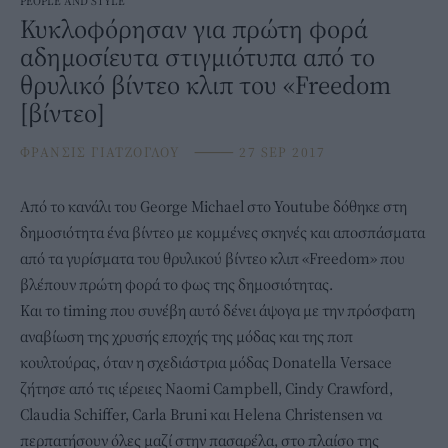
PEOPLE AND STYLE
Κυκλοφόρησαν για πρώτη φορά
αδημοσίευτα στιγμιότυπα από το
θρυλικό βίντεο κλιπ του «Freedom
[βίντεο]
ΦΡΑΝΣΙΣ ΓΙΑΤΖΟΓΛΟΥ
⸻
27 SEP 2017
Από το κανάλι του George Michael στο Youtube δόθηκε στη
δημοσιότητα ένα βίντεο με κομμένες σκηνές και αποσπάσματα
από τα γυρίσματα του θρυλικού βίντεο κλιπ «Freedom» που
βλέπουν πρώτη φορά το φως της δημοσιότητας.
Και το timing που συνέβη αυτό δένει άψογα με την πρόσφατη
αναβίωση της χρυσής εποχής της μόδας και της ποπ
κουλτούρας, όταν η σχεδιάστρια μόδας Donatella Versace
ζήτησε από τις ιέρειες Naomi Campbell, Cindy Crawford,
Claudia Schiffer, Carla Bruni και Helena Christensen
να
περπατήσουν όλες μαζί στην πασαρέλα, στο πλαίσο της