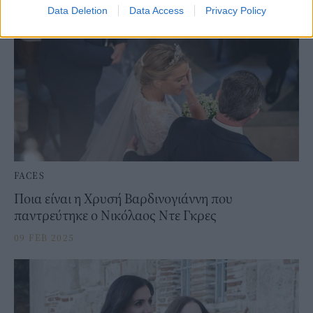
Data Deletion
Data Access
Privacy Policy
FACES
Ποια είναι η Χρυσή Βαρδινογιάννη που
παντρεύτηκε ο Νικόλαος Ντε Γκρες
09 FEB 2025