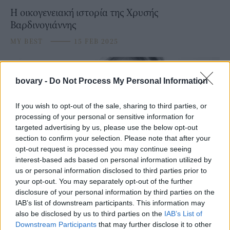
Η οικογενειακή ιστορία της Χρυσής
Βαρδινογιάννης
MY BEST
⸻
15 FEB 2025
bovary -
Do Not Process My Personal Information
If you wish to opt-out of the sale, sharing to third parties, or
processing of your personal or sensitive information for
targeted advertising by us, please use the below opt-out
section to confirm your selection. Please note that after your
opt-out request is processed you may continue seeing
interest-based ads based on personal information utilized by
us or personal information disclosed to third parties prior to
your opt-out. You may separately opt-out of the further
PEOPLE AND STYLE
disclosure of your personal information by third parties on the
Τατιάνα Μπλάτνικ: Η πρώτη ανάρτηση μετά τον
IAB’s list of downstream participants. This information may
γάμο του Νικόλαου Ντε Γκρες με τη Χρυσή
also be disclosed by us to third parties on the
IAB’s List of
Βαρδινογιάννη
Downstream Participants
that may further disclose it to other