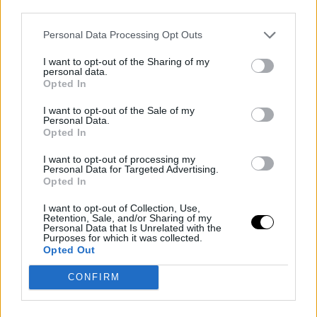
third parties.
CELEBRITIES
⸻
13 FEB 2025
Personal Data Processing Opt Outs
I want to opt-out of the Sharing of my
personal data.
Opted In
I want to opt-out of the Sale of my
Personal Data.
Opted In
I want to opt-out of processing my
Personal Data for Targeted Advertising.
Opted In
I want to opt-out of Collection, Use,
DESIGN
Retention, Sale, and/or Sharing of my
Personal Data that Is Unrelated with the
Χρυσή Βαρδινογιάννη και Νικόλαος Ντε Γκρες: Σε
Purposes for which it was collected.
Opted Out
αυτήν την αποθήκη του Πειραιά έγινε το γαμήλιο
πάρτι -Ένα κτίριο του 1900
CONFIRM
THE SPACES
⸻
12 FEB 2025