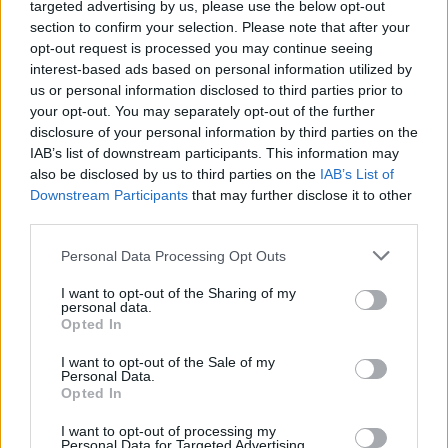
targeted advertising by us, please use the below opt-out
έτος από ό,τι οι άνδρες
, αναγνωρίζοντας παράλληλα ότι δεν
section to confirm your selection. Please note that after your
έχουν ίδιες ευκαιρίες. Για εργασία ίσης αξίας, οι άνδρες
opt-out request is processed you may continue seeing
λαμβάνουν κατά μέσο όρο υψηλότερες αποδοχές ενώ μόνον
interest-based ads based on personal information utilized by
ένα ποσοστό της τάξεως του 5% κατέχει διευθυντικές θέσεις
us or personal information disclosed to third parties prior to
σε επιχειρήσεις της Ευρωπαϊκής Ενωσης.
your opt-out. You may separately opt-out of the further
disclosure of your personal information by third parties on the
IAB’s list of downstream participants. This information may
also be disclosed by us to third parties on the
IAB’s List of
Downstream Participants
that may further disclose it to other
third parties.
Personal Data Processing Opt Outs
I want to opt-out of the Sharing of my
personal data.
Opted In
I want to opt-out of the Sale of my
Personal Data.
Opted In
I want to opt-out of processing my
Personal Data for Targeted Advertising.