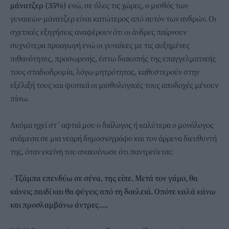
μάνατζερ (35%)
ενώ, σε όλες τις χώρες, ο μισθός των
γυναικών-μάνατζερ είναι κατώτερος από αυτόν των ανδρών. Οι
σχετικές εξηγήσεις αναφέρουν ότι οι άνδρες παίρνουν
συχνότερα προαγωγή ενώ οι γυναίκες με τις αυξημένες
πιθανότητες, προσωρινής, έστω διακοπής της επαγγελματικής
τους σταδιοδρομία, λόγω μητρότητας, καθυστερούν στην
εξέλιξή τους και φυσικά οι μισθολογικές τους αποδοχές μένουν
πίσω.
Ακόμα ηχεί στ΄ αφτιά μου ο διάλογος ή καλύτερα ο μονόλογος
ανάμεσα σε μια νεαρή δημοσιογράφο και τον άρρενα διευθυντή
της, όταν εκείνη του ανακοίνωσε ότι παντρεύεται:
- Τζάμπα επενδύω σε σένα, της είπε. Μετά τον γάμο, θα
κάνεις παιδί και θα φύγεις από τη δουλειά. Οπότε καλά κάνω
και προσλαμβάνω άντρες…..