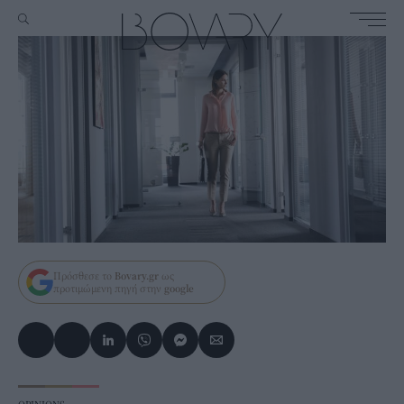
Πρόσθεσε το
Bovary.gr
ως
προτιμώμενη πηγή στην
google