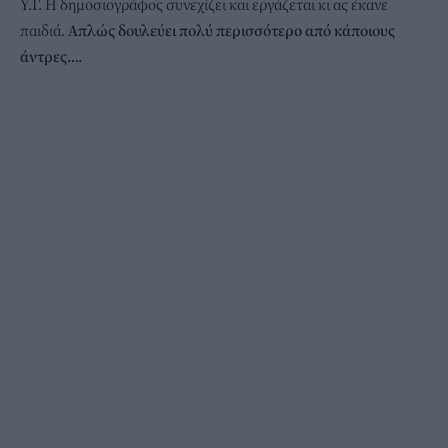
Υ.Γ. Η δημοσιογράφος συνεχίζει και εργάζεται κι ας έκανε
παιδιά.
Απλώς δουλεύει πολύ περισσότερο από κάποιους
άντρες….