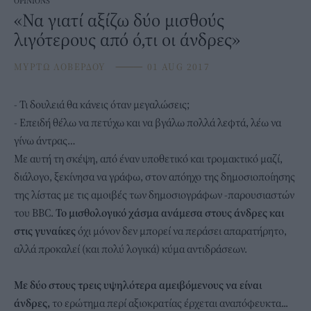
OPINIONS
«Να γιατί αξίζω δύο μισθούς
λιγότερους από ό,τι οι άνδρες»
ΜΥΡΤΩ ΛΟΒΕΡΔΟΥ
⸻
01 AUG 2017
- Τι δουλειά θα κάνεις όταν μεγαλώσεις;
- Επειδή θέλω να πετύχω και να βγάλω πολλά λεφτά, λέω να
γίνω άντρας…
Με αυτή τη σκέψη, από έναν υποθετικό και τρομακτικό μαζί,
διάλογο, ξεκίνησα να γράφω, στον απόηχο της δημοσιοποίησης
της λίστας με τις αμοιβές των δημοσιογράφων -παρουσιαστών
του BBC.
Το μισθολογικό χάσμα ανάμεσα στους άνδρες και
στις γυναίκες
όχι μόνον δεν μπορεί να περάσει απαρατήρητο,
αλλά προκαλεί (και πολύ λογικά) κύμα αντιδράσεων.
Με δύο στους τρεις υψηλότερα αμειβόμενους να είναι
άνδρες,
το ερώτημα περί αξιοκρατίας έρχεται αναπόφευκτα...