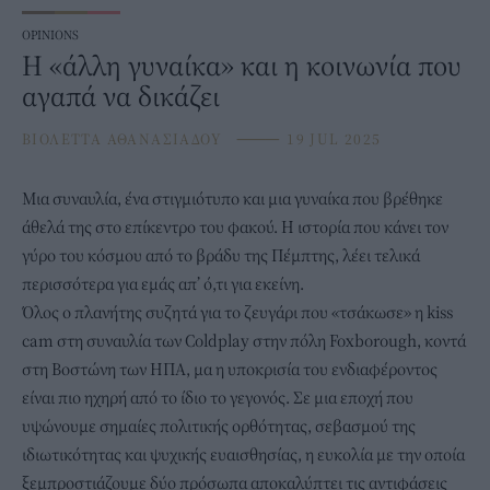
OPINIONS
Η «άλλη γυναίκα» και η κοινωνία που
αγαπά να δικάζει
ΒΙΟΛΕΤΤΑ ΑΘΑΝΑΣΙΑΔΟΥ
⸻
19 JUL 2025
Μια συναυλία, ένα στιγμιότυπο και μια
γυναίκα
που βρέθηκε
άθελά της στο επίκεντρο του φακού. Η ιστορία που κάνει τον
γύρο του κόσμου από το βράδυ της Πέμπτης, λέει τελικά
περισσότερα για εμάς απ’ ό,τι για εκείνη.
Όλος ο πλανήτης συζητά για το ζευγάρι που «τσάκωσε» η kiss
cam στη συναυλία των Coldplay στην πόλη Foxborough, κοντά
στη Βοστώνη των ΗΠΑ, μα η υποκρισία του ενδιαφέροντος
είναι πιο ηχηρή από το ίδιο το γεγονός. Σε μια εποχή που
υψώνουμε σημαίες πολιτικής ορθότητας, σεβασμού της
ιδιωτικότητας και ψυχικής ευαισθησίας, η ευκολία με την οποία
ξεμπροστιάζουμε δύο πρόσωπα αποκαλύπτει τις αντιφάσεις