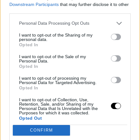
απέναντι σε έναν παντρεμένο άντρα.
Downstream Participants
that may further disclose it to other
third parties.
Το βλέμμα της όταν αντιλήφθηκε την κάμερα ήταν αμήχανο,
ίσως και λίγο τρομαγμένο. Όχι γιατί έκανε κάτι επιλήψιμο
Personal Data Processing Opt Outs
(άλλωστε δεν είναι ούτε η πρώτη ούτε η τελευταία), αλλά γιατί
I want to opt-out of the Sharing of my
βρέθηκε ξαφνικά στο επίκεντρο, χωρίς να το περιμένει. Ήταν
personal data.
μια αυθόρμητη αντίδραση, ξένη προς τη λογική της δημόσιας
Opted In
εικόνας.
I want to opt-out of the Sale of my
Personal Data.
Opted In
I want to opt-out of processing my
Personal Data for Targeted Advertising.
Opted In
I want to opt-out of Collection, Use,
Retention, Sale, and/or Sharing of my
Personal Data that Is Unrelated with the
Purposes for which it was collected.
Opted Out
CONFIRM