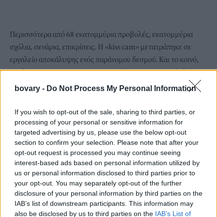
Περισσότερα από 68 εκατομμύρια προβολές, εκατομμύρια
σχόλια, σενάρια, επικρίσεις. Η «kiss cam» μετατράπηκε σε
εργαλείο αποκάλυψης ενός παράνομου δεσμού. Και το κοινό,
σχεδόν με ανακούφιση, έπεσε με πάθος πάνω στο σκάνδαλο.
Όμως, ποιοι εκτέθηκαν πραγματικά; Το ζευγάρι ή εμείς οι ίδιοι,
bovary -
Do Not Process My Personal Information
ως θεατές και σχολιαστές; Μάλιστα, η σύζυγος του Byron
αναγκάστηκε να κλείσει τους λογαριασμούς της στα social
If you wish to opt-out of the sale, sharing to third parties, or
media. Ενδεχομένως όχι από επιλογή της, αλλά γιατί έπρεπε να
processing of your personal or sensitive information for
targeted advertising by us, please use the below opt-out
«φανεί». Να ελεγχθεί, να αναλυθεί. Η Cabot, από την άλλη,
section to confirm your selection. Please note that after your
μετατράπηκε ταχύτατα σε αρχέτυπο femme fatale. Μοιραία,
opt-out request is processed you may continue seeing
αμφιλεγόμενη, επικίνδυνη. Όχι επειδή αποδείχθηκε κάτι για την
interest-based ads based on personal information utilized by
ίδια, αλλά επειδή πληροί όλα τα κοινωνικά στερεότυπα που
us or personal information disclosed to third parties prior to
your opt-out. You may separately opt-out of the further
βολεύουν. Είναι γυναίκα με θέση, με άποψη, παρούσα σε μια
disclosure of your personal information by third parties on the
συναυλία όπου η ανθρώπινη αδυναμία της θεωρείται
IAB’s list of downstream participants. This information may
ασυγχώρητη επειδή φέρει τον τίτλο της «άλλης γυναίκας»
also be disclosed by us to third parties on the
IAB’s List of