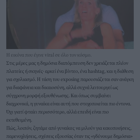
Η εικόνα που έγινε viral σε όλο τον κόσμο.
Στις μέρες μας η δημόσια διαπόμπευση δεν χρειάζεται πλέον
πλατείες ή σκηνές· αρκεί ένα βίντεο, ένα hashtag, και η διάθεση
για σχολιασμό. Η τάση του exposing παρουσιάζεται σαν ανάγκη
για διαφάνεια και δικαιοσύνη, αλλά συχνά λειτουργεί ως
σύγχρονη μορφή εξουθένωσης. Και όπως συμβαίνει
διαχρονικά, η γυναίκα είναι αυτή που στοχοποιείται πιο έντονα.
Όχι γιατί φταίει περισσότερο, αλλά επειδή είναι πιο
εκτεθειμένη.
Πώς, λοιπόν, ζητάμε από γυναίκες να μιλούν για κακοποιήσεις,
παρενοχλήσεις, σχέσεις εξουσίας όταν τις «γδύνουμε δημόσια»