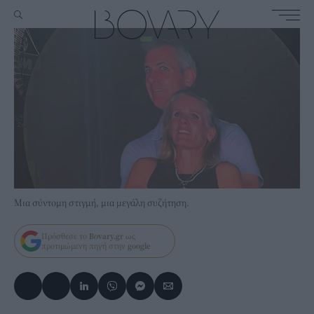
Μια σύντομη στιγμή, μια μεγάλη συζήτηση.
Πρόσθεσε το
Bovary.gr
ως
προτιμώμενη πηγή στην
google