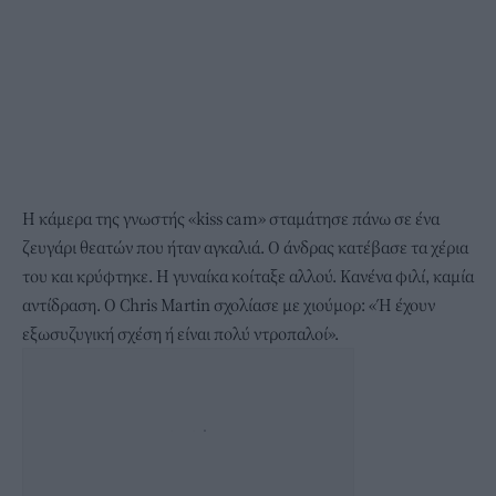
Η κάμερα της γνωστής «kiss cam» σταμάτησε πάνω σε ένα
ζευγάρι θεατών που ήταν αγκαλιά. Ο άνδρας κατέβασε τα χέρια
του και κρύφτηκε. Η γυναίκα κοίταξε αλλού. Κανένα φιλί, καμία
αντίδραση. Ο Chris Martin σχολίασε με χιούμορ: «Ή έχουν
εξωσυζυγική σχέση ή είναι πολύ ντροπαλοί».