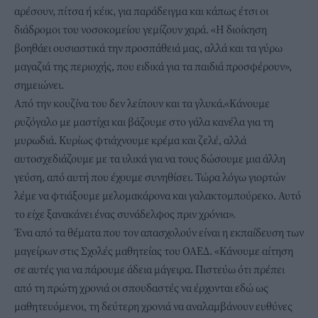
αρέσουν, πίτσα ή κέικ, για παράδειγμα και κάπως έτσι οι
διάδρομοι του νοσοκομείου γεμίζουν χαρά. «Η διοίκηση
βοηθάει ουσιαστικά την προσπάθειά μας, αλλά και τα γύρω
μαγαζιά της περιοχής, που ειδικά για τα παιδιά προσφέρουν»,
σημειώνει.
Από την κουζίνα του δεν λείπουν και τα γλυκά.«Κάνουμε
ρυζόγαλο με μαστίχα και βάζουμε στο γάλα κανέλα για τη
μυρωδιά. Κυρίως φτιάχνουμε κρέμα και ζελέ, αλλά
αυτοσχεδιάζουμε με τα υλικά για να τους δώσουμε μια άλλη
γεύση, από αυτή που έχουμε συνηθίσει. Τώρα λόγω γιορτών
λέμε να φτιάξουμε μελομακάρονα και γαλακτομπούρεκο. Αυτό
το είχε ξανακάνει ένας συνάδελφος πριν χρόνια».
Ένα από τα θέματα που τον απασχολούν είναι η εκπαίδευση των
μαγείρων στις Σχολές μαθητείας του ΟΑΕΔ. «Κάνουμε αίτηση
σε αυτές για να πάρουμε άδεια μάγειρα. Πιστεύω ότι πρέπει
από τη πρώτη χρονιά οι σπουδαστές να έρχονται εδώ ως
μαθητευόμενοι, τη δεύτερη χρονιά να αναλαμβάνουν ευθύνες