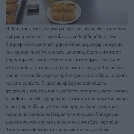
Η βάση του είναι η ελληνική κουζίνα και ακολουθεί ένα τυπικό
πρόγραμμα σπιτιού, φροντίζοντας κάθε εβδομάδα να είναι
διατροφικά ισορροπημένη: φασολάκια με μοσχάρι, πουρέ με
τας κεμπάπ, παστίτσιο, φακές, μουσακά, όλα τα φαγητά της
μαμάς δηλαδή, ενώ δεν λείπουν και οι εκπλήξεις. «Δεν έχουν
όλοι οι ασθενείς ανάγκη να τρώνε άνοστα φαγητά. Τα παιδιά ας
πούμε, στην παιδοψυχιατρική, δεν έχουν κανένα θέμα, μπορούν
να φάνε τα πάντα. Γι' αυτό ακριβώς προσπαθούμε να
φτιάχνουμε γεύματα, που να καλύπτουν όλα τα γούστα. Φυσικά
οι ασθενείς που θα εγχειριστούν τρώνε κοτόσουπα, αλλά ακόμα
κι αυτή φροντίζουμε να είναι νόστιμη. Και λαπά έχουμε και
νερόσουπα φυσικά, γιατί είμαστε νοσοκομείο. Υπάρχει μια
μερίδα ασθενών που δεν μπορούν να φάνε αλάτι, ας πούμε.
Έτσι το αντικαθιστούμε με μυρωδικά: σέλινο, σκόρδο,