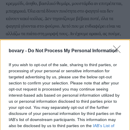
κρεμμύδι, άνηθο, βασιλικό θυμάρι, μουστάρδα αν επιτρέπεται,
μπαχαρικά. Όλα αυτά δίνουν ποιότητα στο φαγητό και δεν
κάνουν κακό κιόλας. Δεν τηγανίζουμε βέβαια ποτέ, όλα τα
φαγητά γίνονται στο φούρνο. Αυτό που με ενδιαφέρει είναι να
αλλάζω τα πιάτα στη μορφή τους. Αν έχουμε αρακά, ας πούμε,
μια μέρα τον κάνουμε λαδερό, μια πουρέ, για να μη βαριούνται
οι άνθρωποι», μου εξηγεί.
bovary -
Do Not Process My Personal Information
Το πρόγραμμα της εβδομάδας το βγάζουν οι διατροφολόγοι του
νοσοκομείου, οι αφανείς ήρωες, όπως τους λέει ο κύριος
If you wish to opt-out of the sale, sharing to third parties, or
Απέργης, που υποστηρίζουν την άποψή του και τον
processing of your personal or sensitive information for
targeted advertising by us, please use the below opt-out
συνδράμουν. «Όταν δεχόμαστε συγχαρητήρια από τους
section to confirm your selection. Please note that after your
ασθενείς και τους γιατρούς για τα μπιφτέκια ψαριού και τα
opt-out request is processed you may continue seeing
ρεβίθια φάβα, καμαρώνουμε σαν μικρά παιδιά», λέει περήφανα.
interest-based ads based on personal information utilized by
Μπιφτέκι ψαριού; Τι είναι αυτό; Μια ανακάλυψη του κύριου
us or personal information disclosed to third parties prior to
your opt-out. You may separately opt-out of the further
Απέργη, επειδή τα παιδιά δεν τρώνε εύκολα ψάρια, οπότε
disclosure of your personal information by third parties on the
βρήκε αυτή τη λύση για να συμπληρώσει σωστά τη διατροφή
IAB’s list of downstream participants. This information may
τους. Έχει άλλωστε ιδιαίτερη σχέση με τους μικρούς ασθενείς-
also be disclosed by us to third parties on the
IAB’s List of