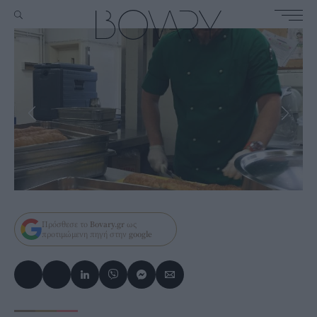
Πρόσθεσε το
Bovary.gr
ως
προτιμώμενη πηγή στην
google