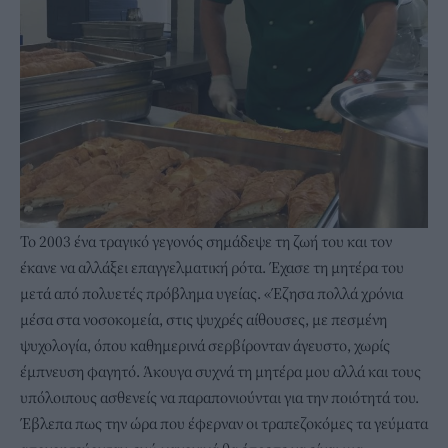
Το 2003 ένα τραγικό γεγονός σημάδεψε τη ζωή του και τον
έκανε να αλλάξει επαγγελματική ρότα. Έχασε τη μητέρα του
μετά από πολυετές πρόβλημα υγείας. «Έζησα πολλά χρόνια
μέσα στα νοσοκομεία, στις ψυχρές αίθουσες, με πεσμένη
ψυχολογία, όπου καθημερινά σερβίρονταν άγευστο, χωρίς
έμπνευση φαγητό. Άκουγα συχνά τη μητέρα μου αλλά και τους
υπόλοιπους ασθενείς να παραπονιούνται για την ποιότητά του.
Έβλεπα πως την ώρα που έφερναν οι τραπεζοκόμες τα γεύματα