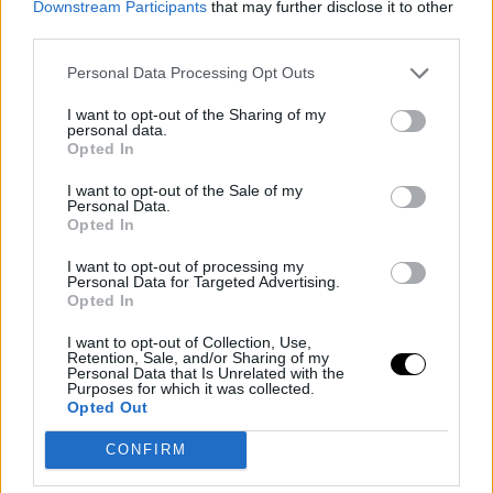
ο ίδιος μάλιστα προσφέρει εθελοντικά τις υπηρεσίες του και
Downstream Participants
that may further disclose it to other
third parties.
στο «Χαμόγελο του Παιδιού», μαγειρεύοντας σε ένα από τα
σπίτια τους. «Τα παιδιά στο νοσοκομείο βασανίζονται πολύ.
Personal Data Processing Opt Outs
Γιατί λοιπόν να μην βάλω ένα ψωμάκι στο μπιφτέκι και λίγη
I want to opt-out of the Sharing of my
ντομάτα και να τους φτιάξω ένα burger,ας πούμε; Δεν είναι
personal data.
τίποτα. Ειδικά τα παιδιά της παιδοψυχιατρικής είναι λίγα, δεν
Opted In
έχουν περιορισμούς στο φαγητό από τους γιατρούς και η
I want to opt-out of the Sale of my
περίοδος νοσηλείας τους δεν είναι μεγάλη.Πρέπει να έχουν κάτι
Personal Data.
Opted In
το ιδιαίτερο, πιστεύω.Για παράδειγμα, δεν μπορούν να φάνε
σπανακόρυζο με το ζόρι, πρέπει να εφεύρεις άλλους τρόπους.
I want to opt-out of processing my
Personal Data for Targeted Advertising.
Τι κάνουμε λοιπόν; Βάζουμε λαχανικά στα μπιφτέκια για να
Opted In
παίρνουν τις βιταμίνες που χρειάζονται»,συνεχίζει.
I want to opt-out of Collection, Use,
Retention, Sale, and/or Sharing of my
Personal Data that Is Unrelated with the
Purposes for which it was collected.
Opted Out
CONFIRM