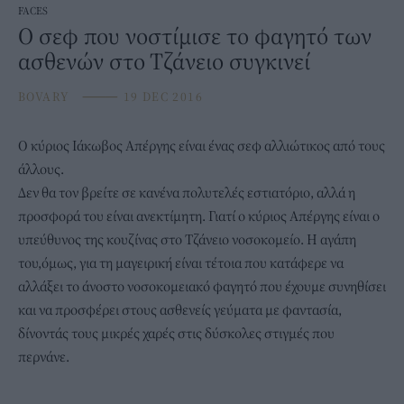
FACES
Ο σεφ που νοστίμισε το φαγητό των
ασθενών στο Τζάνειο συγκινεί
BOVARY
⸻
19 DEC 2016
Ο κύριος Ιάκωβος Απέργης είναι ένας σεφ αλλιώτικος από τους
άλλους.
Δεν θα τον βρείτε σε κανένα πολυτελές εστιατόριο, αλλά η
προσφορά του είναι ανεκτίμητη. Γιατί ο κύριος Απέργης είναι ο
υπεύθυνος της κουζίνας στο Τζάνειο νοσοκομείο. Η αγάπη
του,όμως, για τη μαγειρική είναι τέτοια που κατάφερε να
αλλάξει το άνοστο νοσοκομειακό φαγητό που έχουμε συνηθίσει
και να προσφέρει στους ασθενείς γεύματα με φαντασία,
δίνοντάς τους μικρές χαρές στις δύσκολες στιγμές που
περνάνε.