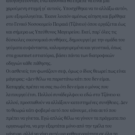
απογοητεύονταν, ενώ κανονικά θα έπρεπε να είναι μια
χαρούμενη στιγμή γι’ αυτούς. Υποσχέθηκα να το αλλάξω αυτό»,
μου εξομολογείται. Έκανε λοιπόν αμέσως αίτηση και βρέθηκε
στο Γενικό Νοσοκομείο Πειραιά (Τζάνειο) όπου εργάζεται έως
και σήμερα ως Υπεύθυνος Μαγειρείου. Εκεί, παρ’ όλες τις
δύσκολες οικονομικά συνθήκες, δημιουργεί με την ομάδα του
γεύματα ευφάνταστα, καλομαγειρεμένα και γευστικά, όπως
στα gourmet εστιατόρια, βάσει πάντα των διατροφικών
οδηγιών κάθε πάθησης.
Οι ασθενείς τον φωνάζουν σεφ, όμως ο ίδιος θεωρεί πως είναι
μάγειρας: «Δεν θέλω να παριστάνω κάτι που δεν είμαι.
Καταρχάς πρέπει να σας πω ότι δεν είμαι ο μόνος που
λειτουργεί έτσι. Πολλοί συνάδερλφοι κι εδώ στο Τζάνειο κι
αλλού, προσπαθούν να αλλάξουν κατεστημένες συνήθειες. Δεν
το θεωρώ κάτι φοβερό αυτό που κάνουμε, είναι αυτό που
πρέπει να γίνεται. Εγώ απλώς θέλω να γίνουν τα πράγματα πιο
οργανωμένα, να μην εξαρτάται μόνο από την τρέλα του
μάγειρα, αλλά να γίνει αυτό μια καθημερινότητα σε όλα τα