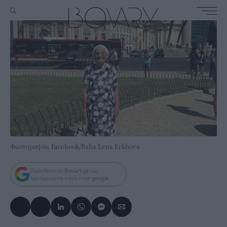
Φωτογραφία: Facebook/Baba Lena Erkhova
Πρόσθεσε το
Bovary.gr
ως
προτιμώμενη πηγή στην
google