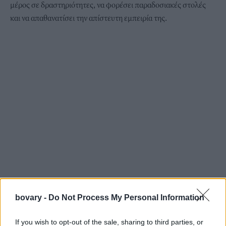
μέρος σε δραστηριότητες, να φορέσει παραδοσιακές στολές
και να απαθανατίσει την απίστευτη εμπειρία της.
Μάλιστα, ο εγγονός της ανέλαβε να τις φτιάξει σελίδες στα
social media
και να μοιραστεί τις υπέροχες φωτογραφίες της.
bovary -
Do Not Process My Personal Information
If you wish to opt-out of the sale, sharing to third parties, or