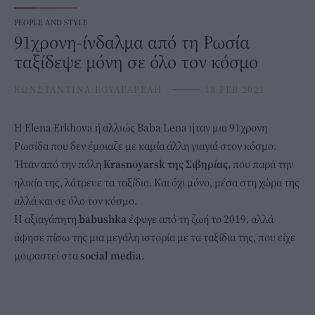
PEOPLE AND STYLE
91χρονη-ίνδαλμα από τη Ρωσία
ταξίδεψε μόνη σε όλο τον κόσμο
ΚΩΝΣΤΑΝΤΙΝΑ ΒΟΥΛΓΑΡΕΛΗ
⸻
18 FEB 2021
Η Elena Erkhova ή αλλιώς Baba Lena ήταν μια 91χρονη
Ρωσίδα που δεν έμοιαζε με καμία άλλη
γιαγιά
στον κόσμο.
Ήταν από την πόλη
Krasnoyarsk της Σιβηρίας,
που παρά την
ηλικία της, λάτρευε τα ταξίδια. Και όχι μόνο, μέσα στη χώρα της
αλλά και σε όλο τον κόσμο.
Η αξιαγάπητη
babushka
έφυγε από τη ζωή το 2019, αλλά
άφησε πίσω της μια μεγάλη ιστορία με τα ταξίδια της, που είχε
μοιραστεί στα
social media.