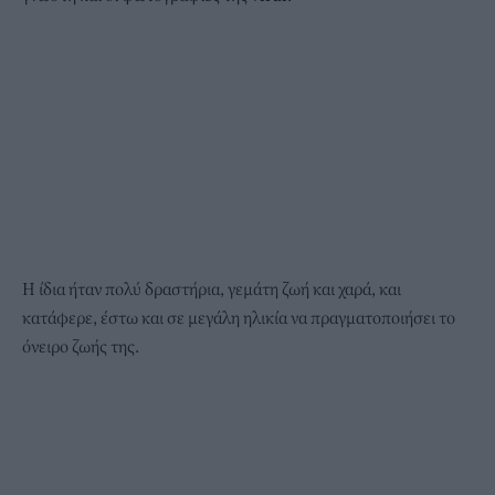
Η ίδια ήταν πολύ δραστήρια, γεμάτη ζωή και χαρά, και
κατάφερε, έστω και σε μεγάλη ηλικία να πραγματοποιήσει το
όνειρο ζωής της.