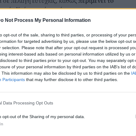
ι σε πελάγη ευτυχίας, καθώς
περιμένει το
τασία Καίσαρη είναι κόρη του
υ Έλληνα κοσμηματοποιού Κώστα
o Not Process My Personal Information
η ίδια μια αξιόλογη πορεία ως
to opt-out of the sale, sharing to third parties, or processing of your per
formation for targeted advertising by us, please use the below opt-out s
ι ο σύζυγός της κρατούν χαμηλούς τόνους
r selection. Please note that after your opt-out request is processed y
ς από την προσωπική τους ζωή, η
eing interest-based ads based on personal information utilized by us or
disclosed to third parties prior to your opt-out. You may separately opt-
ε να κάνει την εξαίρεση και να
losure of your personal information by third parties on the IAB’s list of
, στην οποία τη βλέπουμε για πρώτη
. This information may also be disclosed by us to third parties on the
IA
Participants
that may further disclose it to other third parties.
σα. «
Χαρούμενα και ευτυχισμένα
 είστε ασφαλείς και να χαλαρώνετε στις
μόγελα» έγραψε στη λεζάντα της ανάρτησής
l Data Processing Opt Outs
o opt-out of the Sharing of my personal data.
λας ενθουσίασε τους followers της, αφού
In
ι αμέτρητα σχόλια με ευχές για τις