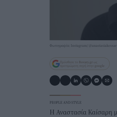
Φωτογραφία: Instagram/ @anastasiakessar
Πρόσθεσε το
Bovary.gr
ως
προτιμώμενη πηγή στην
google
PEOPLE AND STYLE
Η Αναστασία Καίσαρη μ