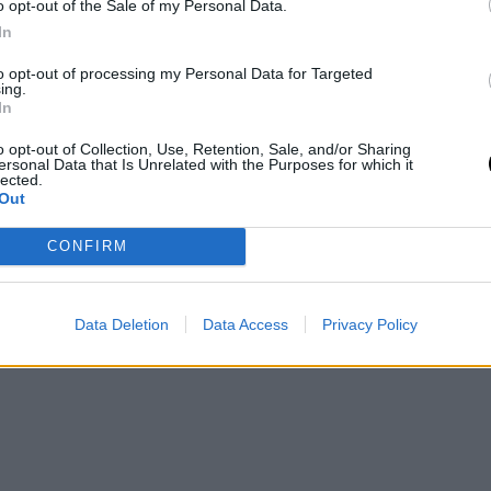
ό του μωρού της.
o opt-out of the Sale of my Personal Data.
ίας Καίσαρη με φουσκωμένη κοιλιά:
In
to opt-out of processing my Personal Data for Targeted
ing.
In
o opt-out of Collection, Use, Retention, Sale, and/or Sharing
ersonal Data that Is Unrelated with the Purposes for which it
lected.
Out
CONFIRM
Data Deletion
Data Access
Privacy Policy