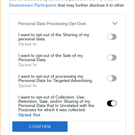
Downstream Participants
that may further disclose it to other
third parties.
Personal Data Processing Opt Outs
I want to opt-out of the Sharing of my
personal data.
Opted In
I want to opt-out of the Sale of my
Personal Data.
Opted In
Φωτογραφία: AP
I want to opt-out of processing my
Personal Data for Targeted Advertising.
Επέλεξε μαύρες γόβες με λουράκι ενώ κρατούσε ένα μαύρο,
Opted In
δερμάτινο
clutch YSL
με χρυσό κούμπωμα. Είχε τα μαλλιά της
πιασμένα σε έναν
chic κότσο
ενώ το μακιγιάζ της ήταν
I want to opt-out of Collection, Use,
Retention, Sale, and/or Sharing of my
διακριτικό και λαμπερό. Από κοσμήματα ήταν λιτή με μόνο ένα
Personal Data that Is Unrelated with the
Purposes for which it was collected.
statement
δαχτυλίδι.
Opted Out
CONFIRM