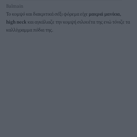
Balmain
Το κομψό και διακριτικά σέξι φόρεμα είχε
μακριά μανίκια,
high neck
και αγκάλιαζε την κομψή σιλουέτα της ενώ τόνιζε τα
καλλίγραμμα πόδια της.