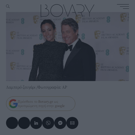
Λαμπερό ζευγάρι /Φωτογραφία: AP
Πρόσθεσε το
Bovary.gr
ως
προτιμώμενη πηγή στην
google