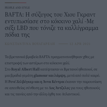
PEOPLE AND STYLE
BAFTA: Η σύζυγος του Χιου Γκραντ
εντυπωσίασε στο κόκκινο χαλί -Με
σέξι LBD που τόνιζε τα καλλίγραμμα
πόδια της
ΚΩΝΣΤΑΝΤΙΝΑ ΒΟΥΛΓΑΡΕΛΗ
⸻
12 APR 2021
Τα βρετανικά βραβεία
BAFTA
πραγματοποιήθηκαν χθες με
επιστροφή των αστέρων στο κόκκινο χαλί.
Στο
Royal Albert Hall
κατέφτασαν οι Βρετανοί ηθοποιοί, σε
μια βραδιά γεμάτη
glamour και λάμψη,
μετά από πολύ καιρό.
Η
Ρενέ Ζελβέγκερ και η Άννα Κέντρικ
έκαναν την παρουσίαση
σε απευθείας σύνθεση με το
Λος Άντζελες
για τους ηθοποιούς
και τις ταινίες από την άλλη όχθη του Ατλαντικού.