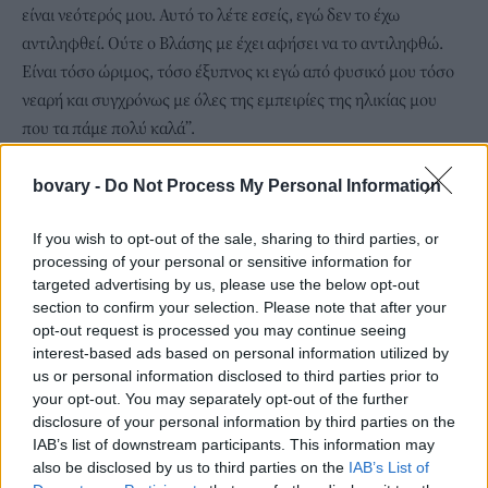
είναι νεότερός μου. Αυτό το λέτε εσείς, εγώ δεν το έχω
αντιληφθεί. Ούτε ο Βλάσης με έχει αφήσει να το αντιληφθώ.
Είναι τόσο ώριμος, τόσο έξυπνος κι εγώ από φυσικό μου τόσο
νεαρή και συγχρόνως με όλες της εμπειρίες της ηλικίας μου
που τα πάμε πολύ καλά”.
Δίπλα στον Βλάση αλλάζει συνήθειες. Η Αλίκη ξενυχτάει,
βγαίνει σαν εικοσάχρονη και διασκεδάζει στο “Εργοστάσιο”.
bovary -
Do Not Process My Personal Information
Ξαναγεννιέται. Το λεξιλόγιό της μεταλλάσσεται στη νεανική
If you wish to opt-out of the sale, sharing to third parties, or
αργκό της εποχής “Γουστάρω, σάλταρα, μου τη βγήκε, τη
processing of your personal or sensitive information for
βρίσκω…”. “
Αγάπη μου. εμείς οι δύο μαζί θα γεράσεις
» λέει
targeted advertising by us, please use the below opt-out
ένα βράδυ στο Βλάσση στον Θεολόγο...» διαβάζουμε στη
section to confirm your selection. Please note that after your
λεζάντα της ανάρτησης.
opt-out request is processed you may continue seeing
Δείτε παρακάτω τις φωτογραφίες:
interest-based ads based on personal information utilized by
us or personal information disclosed to third parties prior to
your opt-out. You may separately opt-out of the further
disclosure of your personal information by third parties on the
IAB’s list of downstream participants. This information may
also be disclosed by us to third parties on the
IAB’s List of