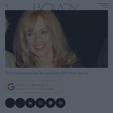
Η Αλίκη Βουγιουκλάκη/ Φωτογραφία: NDP Photo Agency
Πρόσθεσε το
Bovary.gr
ως
προτιμώμενη πηγή στην
google