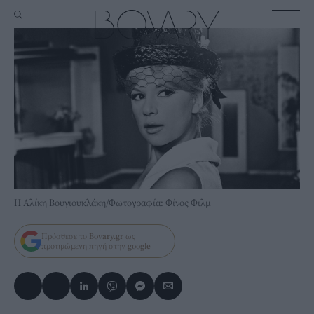
Η Αλίκη Βουγιουκλάκη/Φωτογραφία: Φίνος Φιλμ
Πρόσθεσε το
Bovary.gr
ως
προτιμώμενη πηγή στην
google