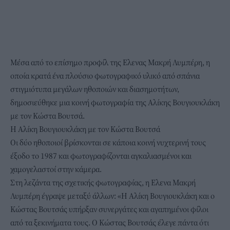
Μέσα από το επίσημο προφίλ της Ελενας Μακρή Λυμπέρη, η
οποία κρατά ένα πλούσιο φωτογραφικό υλικό από σπάνια
στιγμιότυπα μεγάλων ηθοποιών και διασημοτήτων,
δημοσιεύθηκε μια κοινή φωτογραφία της Αλίκης Βουγιουκλάκη
με τον Κώστα Βουτσά.
Η Αλίκη Βουγιουκλάκη με τον Κώστα Βουτσά
Οι δύο ηθοποιοί βρίσκονται σε κάποια κοινή νυχτερινή τους
έξοδο το 1987 και φωτογραφίζονται αγκαλιασμένοι και
χαμογελαστοί στην κάμερα.
Στη λεζάντα της σχετικής φωτογραφίας, η Ελενα Μακρή
Λυμπέρη έγραψε μεταξύ άλλων: «Η Αλίκη Βουγιουκλάκη και ο
Κώστας Βουτσάς υπήρξαν συνεργάτες και αγαπημένοι φίλοι
από τα ξεκινήματα τους. Ο Κώστας Βουτσάς έλεγε πάντα ότι