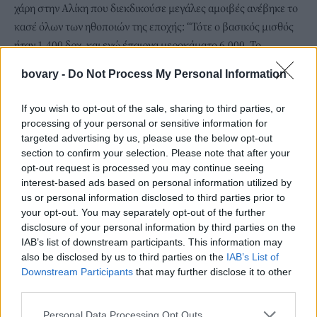
χάρη στην Αλίκη που διεκδικούσε μεγάλες αμοιβές ανέβηκε το
κασέ όλων των ηθοποιών της εποχής: “Τότε ο βασικός μισθός
ήταν 1.400 δρχ. και εγώ έπαιρνα μεροκάματο 6.000. Το
οφείλουμε στην Αλίκη αυτό. Εκείνη ήταν η αιτία που ανέβηκε ο
bovary -
Do Not Process My Personal Information
μισθός. Τα τρία ''Βήτα'' ήμασταν οι πιο ακριβοπληρωμένοι.
Βουγιουκλάκη, Βλαχοπούλου, Βουτσάς. Να φανταστείς για μια
If you wish to opt-out of the sale, sharing to third parties, or
ταινία παίρναμε 350.000 δραχμές και ένα τεσσάρι τότε στην
processing of your personal or sensitive information for
Πατησίων είχε 300.000''.»
targeted advertising by us, please use the below opt-out
section to confirm your selection. Please note that after your
opt-out request is processed you may continue seeing
interest-based ads based on personal information utilized by
us or personal information disclosed to third parties prior to
your opt-out. You may separately opt-out of the further
disclosure of your personal information by third parties on the
IAB’s list of downstream participants. This information may
also be disclosed by us to third parties on the
IAB’s List of
Downstream Participants
that may further disclose it to other
third parties.
Personal Data Processing Opt Outs