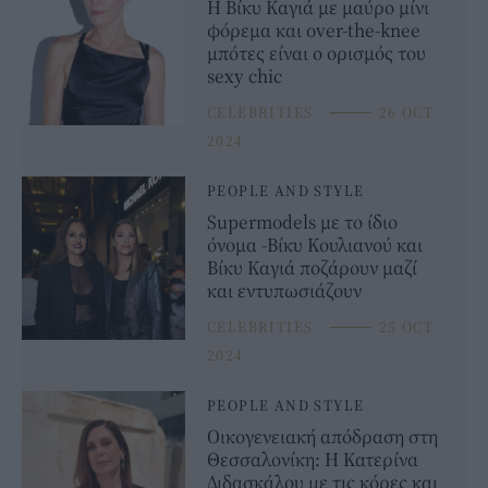
Η Βίκυ Καγιά με μαύρο μίνι
φόρεμα και over-the-knee
μπότες είναι ο ορισμός του
sexy chic
CELEBRITIES
⸻
26 OCT
2024
PEOPLE AND STYLE
Supermodels με το ίδιο
όνομα -Βίκυ Κουλιανού και
Βίκυ Καγιά ποζάρουν μαζί
και εντυπωσιάζουν
CELEBRITIES
⸻
25 OCT
2024
PEOPLE AND STYLE
Οικογενειακή απόδραση στη
Θεσσαλονίκη: Η Κατερίνα
Διδασκάλου με τις κόρες και