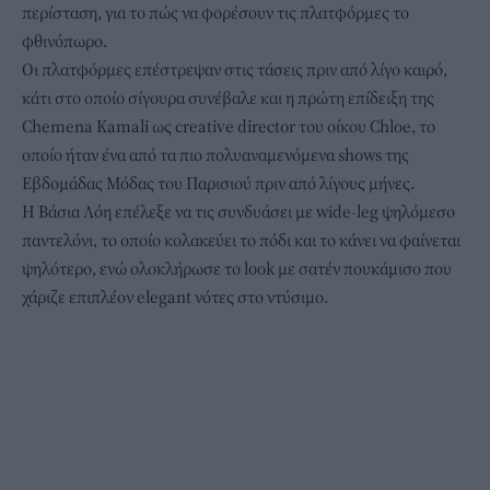
περίσταση, για το πώς να φορέσουν τις
πλατφόρμες
το
φθινόπωρο.
Οι πλατφόρμες επέστρεψαν στις τάσεις πριν από λίγο καιρό,
κάτι στο οποίο σίγουρα συνέβαλε και η πρώτη επίδειξη της
Chemena Kamali ως creative director του οίκου Chloe, το
οποίο ήταν ένα από τα πιο πολυαναμενόμενα shows της
Εβδομάδας Μόδας του Παρισιού πριν από λίγους μήνες.
Η Βάσια Λόη επέλεξε να τις συνδυάσει με wide-leg ψηλόμεσο
παντελόνι, το οποίο κολακεύει το πόδι και το κάνει να φαίνεται
ψηλότερο, ενώ ολοκλήρωσε το look με σατέν πουκάμισο που
χάριζε επιπλέον elegant νότες στο ντύσιμο.