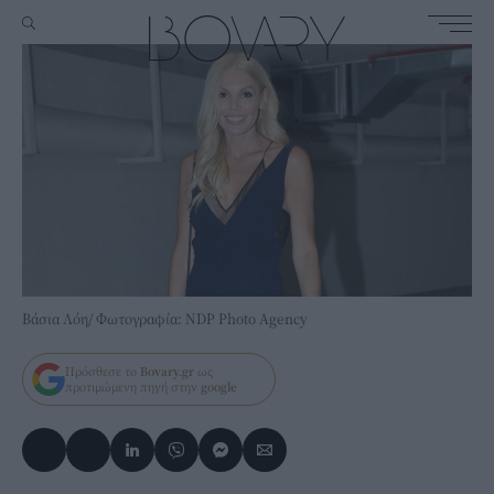
Βάσια Λόη/ Φωτογραφία: NDP Photo Agency
Πρόσθεσε το
Bovary.gr
ως
προτιμώμενη πηγή στην
google