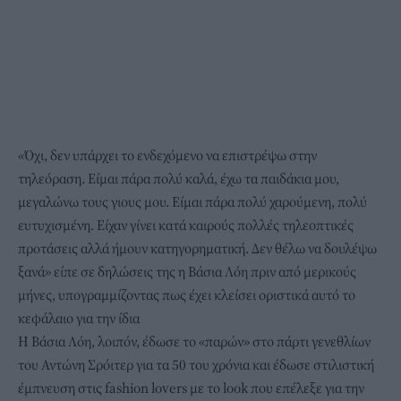
«Όχι, δεν υπάρχει το ενδεχόμενο να επιστρέψω στην
τηλεόραση. Είμαι πάρα πολύ καλά, έχω τα παιδάκια μου,
μεγαλώνω τους γιους μου. Είμαι πάρα πολύ χαρούμενη, πολύ
ευτυχισμένη. Είχαν γίνει κατά καιρούς πολλές τηλεοπτικές
προτάσεις αλλά ήμουν κατηγορηματική. Δεν θέλω να δουλέψω
ξανά» είπε σε δηλώσεις της η Βάσια Λόη πριν από μερικούς
μήνες, υπογραμμίζοντας πως έχει κλείσει οριστικά αυτό το
κεφάλαιο για την ίδια
Η Βάσια Λόη, λοιπόν, έδωσε το «παρών» στο πάρτι γενεθλίων
του Αντώνη Σρόιτερ για τα 50 του χρόνια και έδωσε στιλιστική
έμπνευση στις fashion lovers με το look που επέλεξε για την