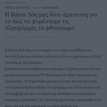
PEOPLE AND STYLE
⸻
CELEBRITIES
Η Βάσια Λόη μας δίνει έμπνευση για
το πώς να φορέσουμε τις
πλατφόρμες το φθινόπωρο
BOVARY
⸻
29 OCT 2024
Η Βάσια Λόη έδωσε το «παρών» στο πάρτι γενεθλίων του
Αντώνη Σρόιτερ, ο οποίος έκλεισε τα 50 του χρόνια και επέλεξε
ένα look με
πλατφόρμες
.
Η Βάσια Λόη συστήθηκε πριν από αρκετά χρόνια, μέσα από την
μεσημεριανή εκπομπή TV Weekend του Alter, την οποία και
παρουσίαζε. Η παρουσιάστρια ερωτεύτηκε και παντρεύτηκε
τον εφοπλιστή Νίκο Μαδιά το καλοκαίρι του 2010 και από τότε
αποτραβήχτηκε από τον χώρο της showbiz και σπάνια κάνει
κοσμικές εμφανίσεις. Τα τελευταία χρόνια έχει αφοσιωθεί στον
γάμο της και την ανατροφή των δύο παιδιών της.