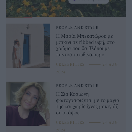
PEOPLE AND STYLE
Η Μαρία Μπεκατώρου με
μπικίνι σε ribbed υφή, στο
χρώμα που θα βλέπουμε
παντού το φθινόπωρο
CELEBRITIES
⸻
24 AUG
2024
PEOPLE AND STYLE
Η Σία Κοσιώνη
φωτογραφίζεται με το μαγιό
της και χωρίς ίχνος μακιγιάζ
σε σκάφος
CELEBRITIES
⸻
24 AUG
2024