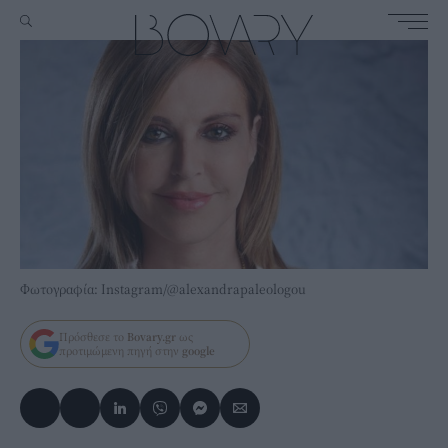
Φωτογραφία: Instagram/@alexandrapaleologou
Πρόσθεσε το
Bovary.gr
ως
προτιμώμενη πηγή στην
google