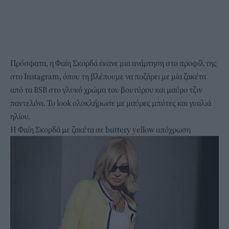
Πρόσφατα, η Φαίη Σκορδά έκανε μια ανάρτηση στο προφίλ της
στο Instagram, όπου τη βλέπουμε να ποζάρει με μία ζακέτα
από τα BSB στο
γλυκό χρώμα του βουτύρου
και μαύρο τζιν
παντελόνι. Το look ολοκλήρωσε με μαύρες μπότες και γυαλιά
ηλίου.
Η Φαίη Σκορδά με ζακέτα σε buttery yellow απόχρωση