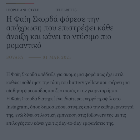
PEOPLE AND STYLE
⸻
CELEBRITIES
Η Φαίη Σκορδά φόρεσε την
απόχρωση που επιστρέφει κάθε
άνοιξη και κάνει το ντύσιμο πιο
ρομαντικό
BOVARY
⸻
01 MAR 2025
Η
Φαίη Σκορδά
απέδειξε για ακόμη μια φορά πως έχει στιλ
καθώς υιοθέτησε την τάση του buttery yellow που φέρνει μια
αίσθηση φρεσκάδας και ζεστασιάς στην γκαρνταρόμπα.
Η Φαίη Σκορδά διατηρεί ένα ιδιαίτερα ενεργό προφίλ στο
Instagram, όπου δημοσιεύσει στιγμές από την καθημερινότητά
της, ενώ δίνει στιλιστική έμπνευση στις followers της με τις
επιλογές που κάνει για τις day-to-day εμφανίσεις της.