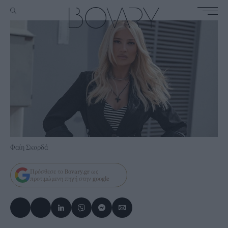
Φαίη Σκορδά
Πρόσθεσε το
Bovary.gr
ως
προτιμώμενη πηγή στην
google