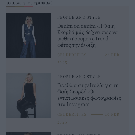
το μπλε ή το πορτοκαλί.
PEOPLE AND STYLE
Denim on denim -Η Φαίη
Σκορδά μάς δείχνει πώς να
υιοθετήσουμε το trend
φέτος την άνοιξη
CELEBRITIES
⸻
27 FEB
2025
PEOPLE AND STYLE
Γενέθλια στην Ιταλία για τη
Φαίη Σκορδά -Οι
εντυπωσιακές φωτογραφίες
στο Instagram
CELEBRITIES
⸻
10 FEB
2025