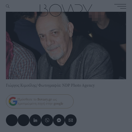
Γιώργος Κιμούλης/ Φωτογραφία: NDP Photo Agency
Πρόσθεσε το
Bovary.gr
ως
προτιμώμενη πηγή στην
google