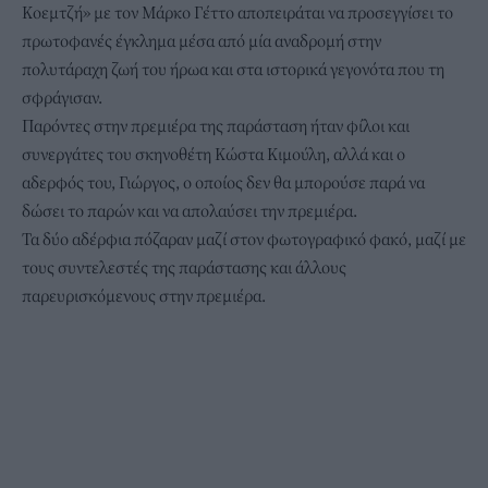
Κοεμτζή» με τον Μάρκο Γέττο αποπειράται να προσεγγίσει το
πρωτοφανές έγκλημα μέσα από μία αναδρομή στην
πολυτάραχη ζωή του ήρωα και στα ιστορικά γεγονότα που τη
σφράγισαν.
Παρόντες στην πρεμιέρα της παράσταση ήταν φίλοι και
συνεργάτες του σκηνοθέτη Κώστα Κιμούλη, αλλά και ο
αδερφός του, Γιώργος, ο οποίος δεν θα μπορούσε παρά να
δώσει το παρών και να απολαύσει την πρεμιέρα.
Τα δύο αδέρφια πόζαραν μαζί στον φωτογραφικό φακό, μαζί με
τους συντελεστές της παράστασης και άλλους
παρευρισκόμενους στην πρεμιέρα.