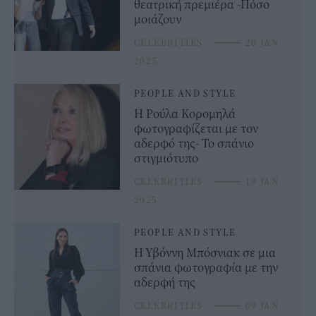
θεατρική πρεμιέρα -Πόσο
μοιάζουν
CELEBRITIES
⸻
20 JAN
2025
PEOPLE AND STYLE
Η Ρούλα Κορομηλά
φωτογραφίζεται με τον
αδερφό της- Το σπάνιο
στιγμιότυπο
CELEBRITIES
⸻
19 JAN
2025
PEOPLE AND STYLE
Η Υβόννη Μπόσνιακ σε μια
σπάνια φωτογραφία με την
αδερφή της
CELEBRITIES
⸻
09 JAN