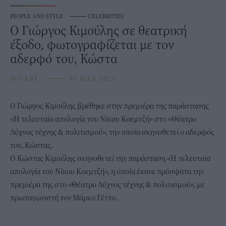
PEOPLE AND STYLE
⸻
CELEBRITIES
Ο Γιώργος Κιμούλης σε θεατρική
έξοδο, φωτογραφίζεται με τον
αδερφό του, Κώστα
BOVARY
⸻
05 MAR 2025
Ο
Γιώργος Κιμούλης
βρέθηκε στην πρεμιέρα της παράστασης
«Η τελευταία απολογία του Νίκου Κοεμτζή» στο «Θέατρο
Λύχνος τέχνης & πολιτισμού», την οποία σκηνοθετεί ο αδερφός
του, Κώστας.
Ο Κώστας Κιμούλης σκηνοθετεί την παράσταση «Η τελευταία
απολογία του Νίκου Κοεμτζή», η οποία έκανε πρόσφατα την
πρεμιέρα της στο «Θέατρο Λύχνος τέχνης & πολιτισμού», με
πρωταγωνιστή τον Μάρκο Γέττο.