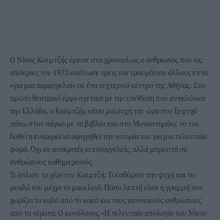
Ο Νίκος Κοεμτζής έμεινε στα χρονικά ως ο άνθρωπος που τις
απόκριες του 1973 σκότωσε τρεις και τραυμάτισε άλλους επτά
«για μια παραγγελιά» σε ένα νυχτερινό κέντρο της Αθήνας. Στο
πρώτο θεατρικό έργο σχετικά με την υπόθεση που συγκλόνισε
την Ελλάδα, ο Κοεμτζής κάνει μια ευχή την ώρα που ξεψυχά
πάνω στον πάγκο με τα βιβλία του στο Μοναστηράκι: να του
δοθεί η ευκαιρία να αφηγηθεί την ιστορία του για μια τελευταία
φορά. Όχι σε ανακριτές κι εισαγγελείς, αλλά μπροστά σε
ανθρώπους καθημερινούς.
Τι όπλισε το χέρι του Κοεμτζή; Τι καθόρισε την ψυχή και το
μυαλό του μέχρι το μακελειό; Πόσο λεπτή είναι η γραμμή που
χωρίζει το καλό από το κακό και τους κανονικούς ανθρώπους
από τα τέρατα; Ο μονόλογος «Η τελευταία απολογία του Νίκου