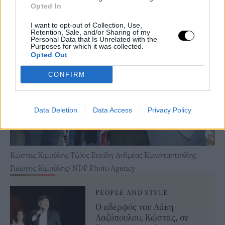
Photo Agency
Opted In
I want to opt-out of Collection, Use,
Retention, Sale, and/or Sharing of my
Personal Data that Is Unrelated with the
Purposes for which it was collected.
Opted Out
CONFIRM
Data Deletion
Data Access
Privacy Policy
Κώστας Κιμούλης-Τζόυς Ευείδη-Ανδρέας Κωνσταντινίδης-
Γιώργος Κιμούλης/ NDP Photo Agency
PEOPLE AND STYLE
Ο αδερφός του Λάκη
Λαζόπουλου, Κώστας, σε