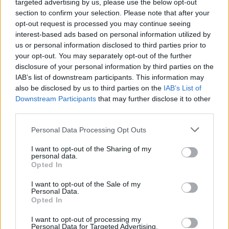
targeted advertising by us, please use the below opt-out
section to confirm your selection. Please note that after your
opt-out request is processed you may continue seeing
interest-based ads based on personal information utilized by
us or personal information disclosed to third parties prior to
Γιώργος Ζώης-Γιώργος Κιμούλης-Κώστας Κιμούλης-Νίκος
your opt-out. You may separately opt-out of the further
Τερζής/ NDP Photo Agency
disclosure of your personal information by third parties on the
IAB’s list of downstream participants. This information may
also be disclosed by us to third parties on the
IAB’s List of
Downstream Participants
that may further disclose it to other
third parties.
Personal Data Processing Opt Outs
I want to opt-out of the Sharing of my
personal data.
Opted In
I want to opt-out of the Sale of my
Personal Data.
Opted In
Γιώργος Κιμούλης-Μάρκος Γέττος-Κώστας Κιμούλης/ NDP
I want to opt-out of processing my
Personal Data for Targeted Advertising.