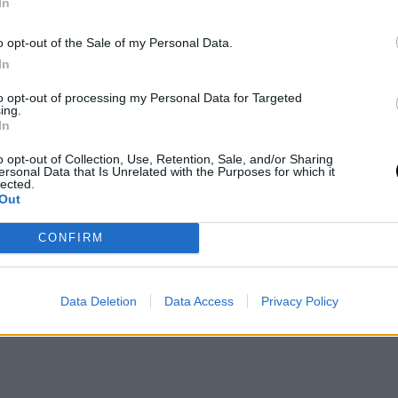
 Karan, που ισορροπεί ανάμεσα στην
In
 θηλυκότητα.
o opt-out of the Sale of my Personal Data.
In
to opt-out of processing my Personal Data for Targeted
ing.
In
o opt-out of Collection, Use, Retention, Sale, and/or Sharing
ersonal Data that Is Unrelated with the Purposes for which it
lected.
Out
CONFIRM
Data Deletion
Data Access
Privacy Policy