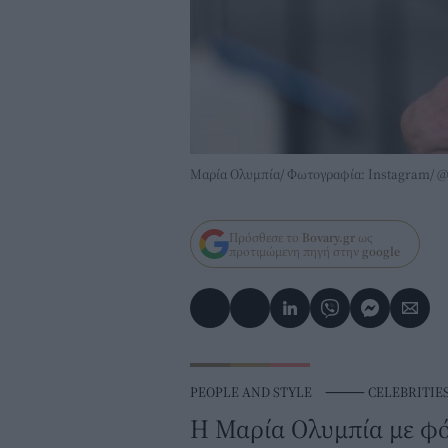
Μαρία Ολυμπία/ Φωτογραφία: Instagram/ 
Πρόσθεσε το
Bovary.gr
ως
προτιμώμενη πηγή στην
google
PEOPLE AND STYLE
⸻
CELEBRITIE
Η Μαρία Ολυμπία με φό