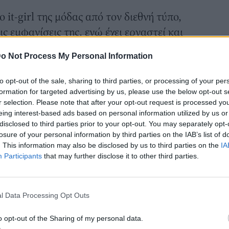
 it-girl της μόδας από τον διεθνή τύπο,
ς εμφανίσεις της, ενώ έχει εργαστεί και
ια πολύ γνωστά περιοδικά, όπως Teen
o Not Process My Personal Information
er, W, κι έχει συνεργαστεί με κορυφαίους
a, Giambattista Valli, Dior και άλλα.
to opt-out of the sale, sharing to third parties, or processing of your per
 έκανε μια ανάρτηση στο Instagram, όπου
formation for targeted advertising by us, please use the below opt-out s
r selection. Please note that after your opt-out request is processed y
 ένα πολύ εντυπωσιακό φόρεμα Donna
eing interest-based ads based on personal information utilized by us or
ε βάλει και η iconic Κάρι Μπράντσο στο
disclosed to third parties prior to your opt-out. You may separately opt-
losure of your personal information by third parties on the IAB’s list of
νοιξιάτικη συλλογή του 1999.
. This information may also be disclosed by us to third parties on the
IA
ας, η Μαρία Ολυμπία Ντε Γκρες γράφει
Participants
that may further disclose it to other third parties.
nder», μια από τις πιο χαρακτηριστικές
τη σειρά, την οποία υποδύθηκε η
l Data Processing Opt Outs
κερ.
ζει με το ρομαντικό και ταυτόχρονα
o opt-out of the Sharing of my personal data.