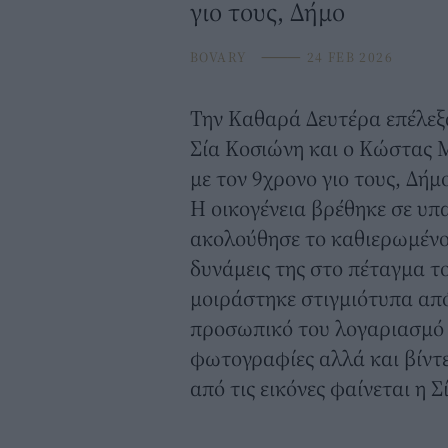
γιο τους, Δήμο
BOVARY
⸻
24 FEB 2026
Την Καθαρά Δευτέρα επέλεξα
Σία Κοσιώνη
και ο Κώστας Μ
με τον 9χρονο γιο τους, Δήμο
Η οικογένεια βρέθηκε σε υπα
ακολούθησε το καθιερωμένο 
δυνάμεις της στο πέταγμα 
μοιράστηκε στιγμιότυπα από
προσωπικό του λογαριασμό 
φωτογραφίες αλλά και βίντε
από τις εικόνες φαίνεται η Σ