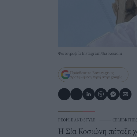
Φωτογραφία Instagram/Sia Kosioni
Πρόσθεσε το
Bovary.gr
ως
προτιμώμενη πηγή στην
google
PEOPLE AND STYLE
⸻
CELEBRITIE
Η Σία Κοσιώνη πέταξε χ