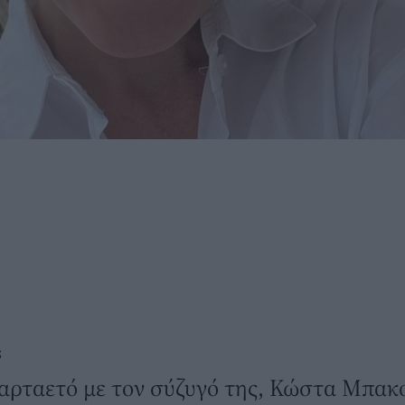
S
αρταετό με τον σύζυγό της, Κώστα Μπακο