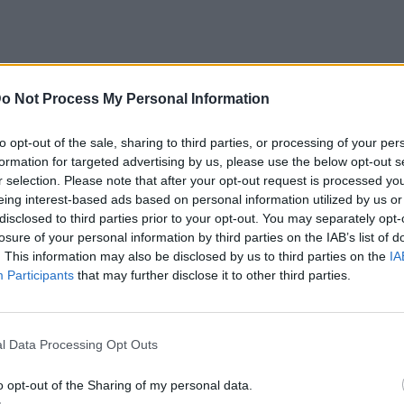
o Not Process My Personal Information
ην ανάρτηση, περιέγραψε με χιούμορ την
σαμε με ενθουσιασμό, συνεχίσαμε με
to opt-out of the sale, sharing to third parties, or processing of your per
εμπειρία. Και του χρόνου πάλι από την
formation for targeted advertising by us, please use the below opt-out s
r selection. Please note that after your opt-out request is processed y
οστή!».
eing interest-based ads based on personal information utilized by us or
ε να υψωθεί στον ουρανό, το τελικό
disclosed to third parties prior to your opt-out. You may separately opt-
losure of your personal information by third parties on the IAB’s list of
ό, καθώς κατέληξε μπλεγμένος σε θάμνο.
. This information may also be disclosed by us to third parties on the
IA
ε με χιούμορ από τον Κώστα Μπακογιάννη,
Participants
that may further disclose it to other third parties.
τείλει ευχές σε όλους για καλή Σαρακοστή
l Data Processing Opt Outs
χε ιδιαίτερη σημασία, καθώς το τελευταίο
ιμετώπισε ένα πρόβλημα υγείας και
o opt-out of the Sharing of my personal data.