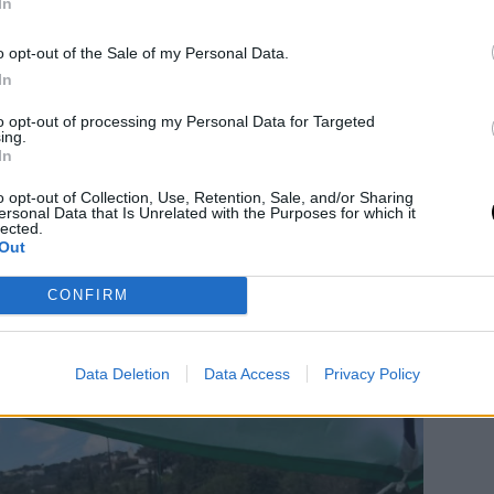
αι αυτήν την περίοδο αναρρώνει.
In
 δημοσίευσε ο Κώστα Μπακογιάννης:
o opt-out of the Sale of my Personal Data.
In
to opt-out of processing my Personal Data for Targeted
ing.
In
o opt-out of Collection, Use, Retention, Sale, and/or Sharing
ersonal Data that Is Unrelated with the Purposes for which it
lected.
Out
CONFIRM
Data Deletion
Data Access
Privacy Policy