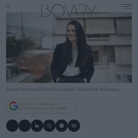
Ιωάννα Τριανταφυλλίδου/ Φωτογραφία: Παναγιώτης Μάλλιαρης
Πρόσθεσε το
Bovary.gr
ως
προτιμώμενη πηγή στην
google