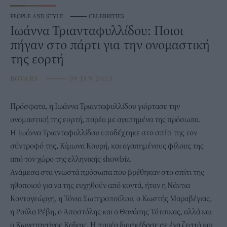
PEOPLE AND STYLE
⸻
CELEBRITIES
Ιωάννα Τριανταφυλλίδου: Ποιοι
πήγαν στο πάρτι για την ονομαστική
της εορτή
BOVARY
⸻
09 JAN 2025
Πρόσφατα, η
Ιωάννα Τριανταφυλλίδου
γιόρτασε την
ονομαστική της εορτή, παρέα με αγαπημένα της πρόσωπα.
Η Ιωάννα Τριανταφυλλίδου υποδέχτηκε στο σπίτι της τον
σύντροφό της, Κίμωνα Κουρή, και αγαπημένους φίλους της
από τον χώρο της ελληνικής showbiz.
Ανάμεσα στα γνωστά πρόσωπα που βρέθηκαν στο σπίτι της
ηθοποιού για να της ευχηθούν από κοντά, ήταν η Νάντια
Κοντογεώργη, η Τόνια Σωτηροπούλου, ο Κωστής Μαραβέγιας,
η Ρούλα Ρέβη, ο Αποστόλης και ο Θανάσης Τότσικας, αλλά και
ο Κωνσταντίνος Καΐκης. Η παρέα διασκέδασε σε ένα ζεστό και