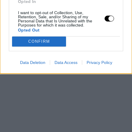
Opted In
I want to opt-out of Collection, Use,
Εβελίνα Νικόλιζα/ @evelina_nikoliza
Retention, Sale, and/or Sharing of my
Personal Data that Is Unrelated with the
Purposes for which it was collected.
Opted Out
CONFIRM
Data Deletion
Data Access
Privacy Policy