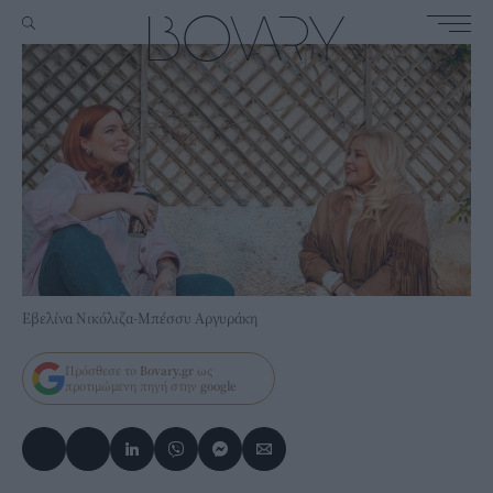
Εβελίνα Νικόλιζα-Μπέσσυ Αργυράκη
Πρόσθεσε το
Bovary.gr
ως
προτιμώμενη πηγή στην
google