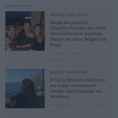
PEOPLE AND STYLE
Μαίρη Κατράντζου,
Ιζαμπέλα Ροσελίνι και Λίντα
Εβαντζελίστα σε λαμπερό
dinner του οίκου Bvlgari στη
Ρώμη
GLAM & STARS
⸻
21
JUL 2025
PEOPLE AND STYLE
Η Τζένη Μπότση επιλέγει το
πιο κομψό καλοκαιρινό
combo -Λευκό φόρεμα και
σανδάλια
CELEBRITIES
⸻
21 JUL
2025