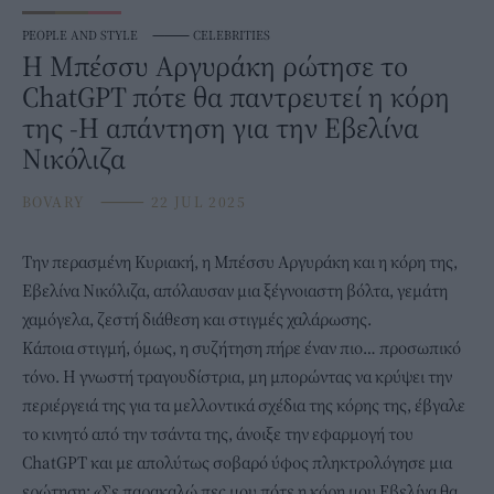
PEOPLE AND STYLE
⸻
CELEBRITIES
Η Μπέσσυ Αργυράκη ρώτησε το
ChatGPT πότε θα παντρευτεί η κόρη
της -Η απάντηση για την Εβελίνα
Νικόλιζα
BOVARY
⸻
22 JUL 2025
Την περασμένη Κυριακή, η
Μπέσσυ Αργυράκη
και η κόρη της,
Εβελίνα Νικόλιζα, απόλαυσαν μια ξέγνοιαστη βόλτα, γεμάτη
χαμόγελα, ζεστή διάθεση και στιγμές χαλάρωσης.
Κάποια στιγμή, όμως, η συζήτηση πήρε έναν πιο… προσωπικό
τόνο. Η γνωστή τραγουδίστρια, μη μπορώντας να κρύψει την
περιέργειά της για τα μελλοντικά σχέδια της κόρης της, έβγαλε
το κινητό από την τσάντα της, άνοιξε την εφαρμογή του
ChatGPT και με απολύτως σοβαρό ύφος πληκτρολόγησε μια
ερώτηση: «Σε παρακαλώ πες μου πότε η κόρη μου Εβελίνα θα