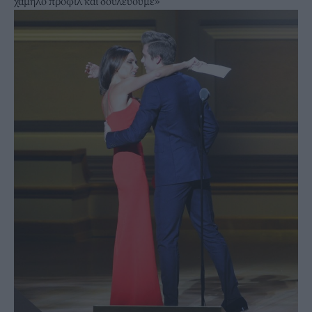
χαμηλό προφίλ και δουλεύουμε»