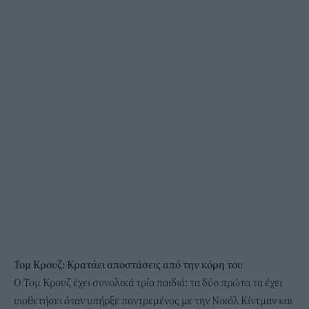
Τομ Κρουζ: Κρατάει αποστάσεις από την κόρη του
Ο Τομ Κρουζ έχει συνολικά τρία παιδιά: τα δύο πρώτα τα έχει
υιοθετήσει όταν υπήρξε παντρεμένος με την Νικόλ Κίντμαν και