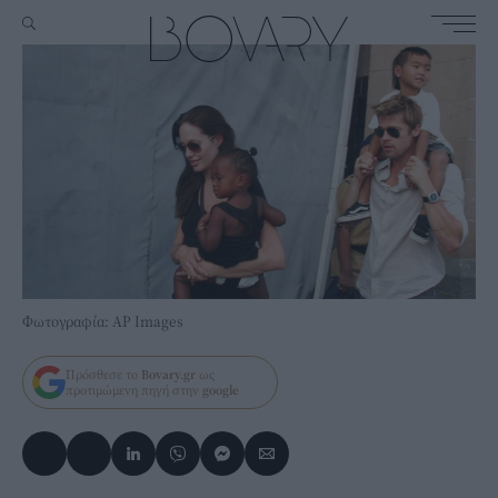
Φωτογραφία: AP Images
Πρόσθεσε το
Bovary.gr
ως
προτιμώμενη πηγή στην
google