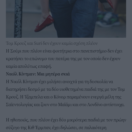
Τομ Κρουζ και Suri δεν έχουν καμία σχέση πλέον
Η Σούρι που πλέον είναι φοιτήτρια στο πανεπιστήμιο δεν έχει
κρατήσει το επώνυμο του πατέρα της με τον οποίο δεν έχουν
καμία απολύτως επαφή.
Νικόλ Κίντμαν: Μια μητέρα σκιά
Η Νικόλ Κίντμαν έχει μιλήσει ανοιχτά για τη δυσκολία να
διατηρήσει δεσμό με τα δύο υιοθετημένα παιδιά της με τον Τομ
Κρουζ. Η Ίζαμπελα και ο Κόνορ παραμένουν ενεργά μέλη της
Σαϊεντολογίας και ζουν στο Μαϊάμι και στο Λονδίνο αντίστοιχα.
Η ηθοποιός, που πλέον έχει δύο μικρότερα παιδιά με τον πρώην
σύζυγο της Κιθ Έρμπαν, έχει δηλώσει, σε παλαιότερη