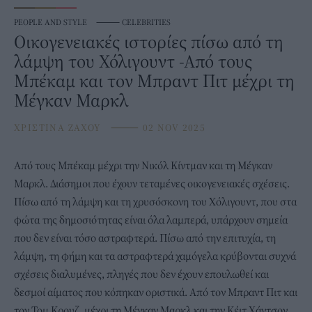
PEOPLE AND STYLE
⸻
CELEBRITIES
Οικογενειακές ιστορίες πίσω από τη
λάμψη του Χόλιγουντ -Από τους
Μπέκαμ και τον Μπραντ Πιτ μέχρι τη
Μέγκαν Μαρκλ
ΧΡΙΣΤΙΝΑ ΖΑΧΟΥ
⸻
02 NOV 2025
Από τους
Μπέκαμ
μέχρι την Νικόλ Κίντμαν και τη Μέγκαν
Μαρκλ. Διάσημοι που έχουν τεταμένες οικογενειακές σχέσεις.
Πίσω από τη λάμψη και τη χρυσόσκονη του Χόλιγουντ, που στα
φώτα της δημοσιότητας είναι όλα λαμπερά, υπάρχουν σημεία
που δεν είναι τόσο αστραφτερά. Πίσω από την επιτυχία, τη
λάμψη, τη φήμη και τα αστραφτερά χαμόγελα κρύβονται συχνά
σχέσεις διαλυμένες, πληγές που δεν έχουν επουλωθεί και
δεσμοί αίματος που κόπηκαν οριστικά. Από τον Μπραντ Πιτ και
τον Τομ Κρουζ, μέχρι τη Μέγκαν Μαρκλ και την Κέιτ Χάντσον,