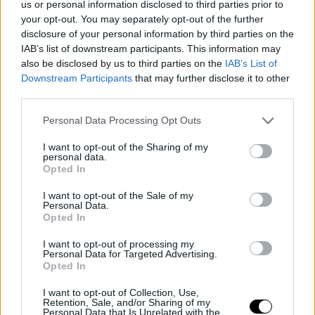
us or personal information disclosed to third parties prior to
your opt-out. You may separately opt-out of the further
disclosure of your personal information by third parties on the
IAB’s list of downstream participants. This information may
also be disclosed by us to third parties on the
IAB’s List of
Downstream Participants
that may further disclose it to other
third parties.
Personal Data Processing Opt Outs
I want to opt-out of the Sharing of my
personal data.
Opted In
Πάντως, η βραβευμένη με Όσκαρ ηθοποιός έχει πολύ καλή
I want to opt-out of the Sale of my
σχέση με τα δύο της βιολογικά παιδιά και μαζί τους έκανε την
Personal Data.
Opted In
πρώτη τους δημόσια εμφάνιση μετά την ανακοίνωση του
διαζυγίου της με τον πατέρα τους τραγουδιστή της κάντρι
I want to opt-out of processing my
Personal Data for Targeted Advertising.
μουσικής.
Opted In
Βικτόρια -Ντέιβιντ Μπέκαμ: Σε απόσταση με τον πρωτότοκο
I want to opt-out of Collection, Use,
γιο τους
Retention, Sale, and/or Sharing of my
Personal Data that Is Unrelated with the