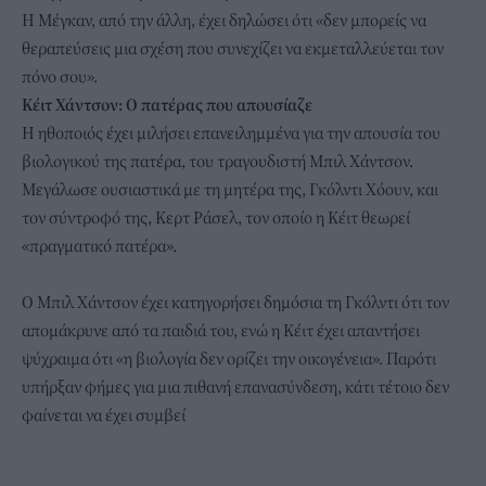
Η Μέγκαν, από την άλλη, έχει δηλώσει ότι «δεν μπορείς να
θεραπεύσεις μια σχέση που συνεχίζει να εκμεταλλεύεται τον
πόνο σου».
Κέιτ Χάντσον: Ο πατέρας που απουσίαζε
Η ηθοποιός έχει μιλήσει επανειλημμένα για την απουσία του
βιολογικού της πατέρα, του τραγουδιστή Μπιλ Χάντσον.
Μεγάλωσε ουσιαστικά με τη μητέρα της, Γκόλντι Χόουν, και
τον σύντροφό της, Κερτ Ράσελ, τον οποίο η Κέιτ θεωρεί
«πραγματικό πατέρα».
Ο Μπιλ Χάντσον έχει κατηγορήσει δημόσια τη Γκόλντι ότι τον
απομάκρυνε από τα παιδιά του, ενώ η Κέιτ έχει απαντήσει
ψύχραιμα ότι «η βιολογία δεν ορίζει την οικογένεια». Παρότι
υπήρξαν φήμες για μια πιθανή επανασύνδεση, κάτι τέτοιο δεν
φαίνεται να έχει συμβεί