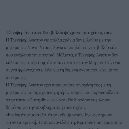
Τζένιφερ Άνιστον:
Ένα βιβλίο ψύχρανε τις σχέσεις τους
Η Τζένιφερ Άνιστον για πολλά χρόνια δεν μιλούσε με την
μητέρα της
Νάνσι Ντάου, λόγω αποκαλύψεων σε βιβλίο κάτι
που ενόχλησε την ηθοποιό. Μάλιστα, η Τζένιφερ Άνιστον δεν
κάλεσε τη μητέρα της όταν παντρεύτηκε τον Μπραντ Πιτ, ενώ
συχνά φρόντιζε να μιλάει για τη δεμένη σχέση που είχε με τον
πατέρα της.
Η
Τζένιφερ Άνιστον
έχει παρομοιάσει τη σχέση της με τη
μητέρα της με τις σχέσεις μητέρας-κόρης που παρουσιάζονται
στην ταινία «Dumplin», ενώ δεν είδε διστάσει να μιλήσει
δημόσια για την προβληματική τους σχέση.
«Εκείνη ήταν μοντέλο, ήταν εκθαμβωτική. Εγώ δεν ήμουν
.
Ήταν επικριτική. Ήταν και ανελέτητη. Κρατούσε μούτρα και το