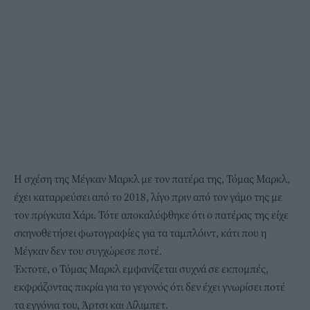
Η σχέση της Μέγκαν Μαρκλ με τον πατέρα της, Τόμας Μαρκλ,
έχει καταρρεύσει από το 2018, λίγο πριν από τον γάμο της με
τον πρίγκιπα Χάρι. Τότε αποκαλύφθηκε ότι ο πατέρας της είχε
σκηνοθετήσει φωτογραφίες για τα ταμπλόιντ, κάτι που η
Μέγκαν δεν του συγχώρεσε ποτέ.
Έκτοτε, ο Τόμας Μαρκλ εμφανίζεται συχνά σε εκπομπές,
εκφράζοντας πικρία για το γεγονός ότι δεν έχει γνωρίσει ποτέ
τα εγγόνια του, Άρτσι και Λίλιμπετ.