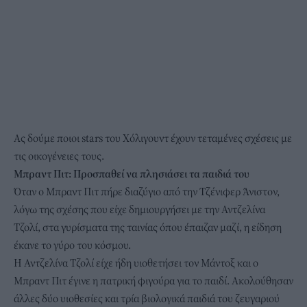
Ας δούμε ποιοι stars του Χόλιγουντ έχουν τεταμένες σχέσεις με
τις οικογένειες τους.
Μπραντ Πιτ: Προσπαθεί να πλησιάσει τα παιδιά του
Όταν ο Μπραντ Πιτ πήρε διαζύγιο από την Τζένιφερ Άνιστον,
λόγω της σχέσης που είχε δημιουργήσει με την Αντζελίνα
Τζολί, στα γυρίσματα της ταινίας όπου έπαιζαν μαζί, η είδηση
έκανε το γύρο του κόσμου.
Η Αντζελίνα Τζολί είχε ήδη υιοθετήσει τον Μάντοξ και ο
Μπραντ Πιτ έγινε η πατρική φιγούρα για το παιδί. Ακολούθησαν
άλλες δύο υιοθεσίες και τρία βιολογικά παιδιά του ζευγαριού