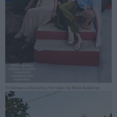
Οι διάσημες καλεσμένες στον γάμο της Μελία Κράιλινγκ