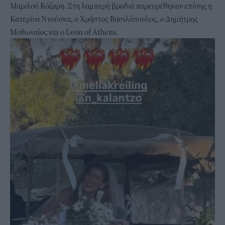
Μαριλού Κόζαρη. Στη λαμπερή βραδιά παρευρέθηκαν επίσης η
Κατερίνα Ντούσκα, ο Χρήστος Βασιλόπουλος, ο Δημήτρης
Μοθωναίος και ο Leon of Athens.