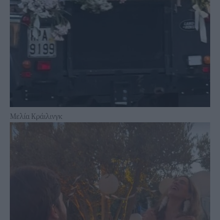
Μελία Κράιλινγκ