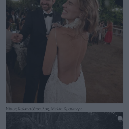
Νίκος Καλαντζόπουλος, Μελία Κράιλινγκ