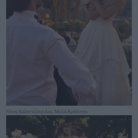
Νίκος Καλαντζόπουλος, Μελία Κράιλινγκ