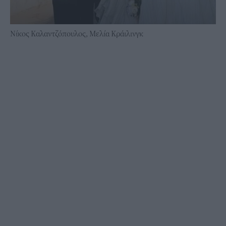
Νίκος Καλαντζόπουλος, Μελία Κράιλινγκ