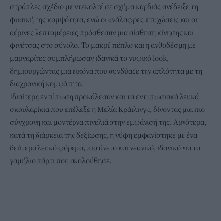
στράπλες σχέδιο με ντεκολτέ σε σχήμα καρδιάς ανέδειξε τη
φυσική της κομψότητα, ενώ οι ανάλαφρες πτυχώσεις και οι
αέρινες λεπτομέρειες πρόσθεσαν μια αίσθηση κίνησης και
φινέτσας στο σύνολο. Το μακρύ πέπλο και η ανθοδέσμη με
μαργαρίτες συμπλήρωσαν ιδανικά το νυφικό look,
δημιουργώντας μια εικόνα που συνδύαζε την απλότητα με τη
διαχρονική κομψότητα.
Ιδιαίτερη εντύπωση προκάλεσαν και τα εντυπωσιακά λευκά
σκουλαρίκια που επέλεξε η Μελία Κράιλινγκ, δίνοντας μια πιο
σύγχρονη και μοντέρνα πινελιά στην εμφάνισή της. Αργότερα,
κατά τη διάρκεια της δεξίωσης, η νύφη εμφανίστηκε με ένα
δεύτερο λευκό φόρεμα, πιο άνετο και νεανικό, ιδανικό για το
γαμήλιο πάρτι που ακολούθησε.