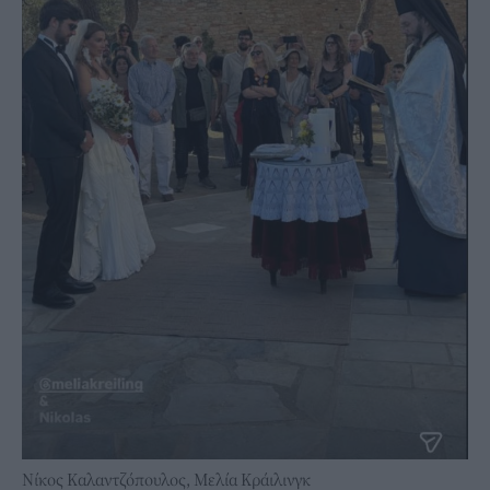
Νίκος Καλαντζόπουλος, Μελία Κράιλινγκ