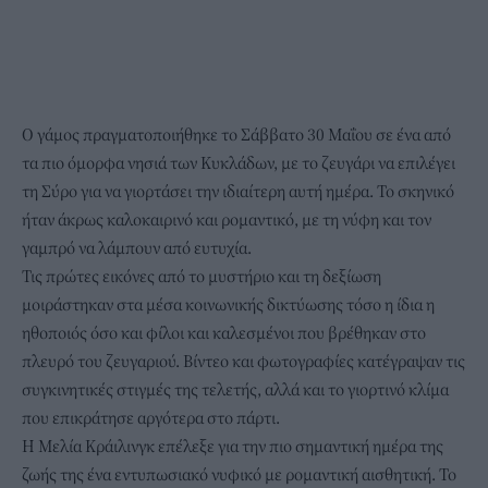
Ο γάμος πραγματοποιήθηκε το Σάββατο 30 Μαΐου σε ένα από
τα πιο όμορφα νησιά των Κυκλάδων, με το ζευγάρι να επιλέγει
τη Σύρο για να γιορτάσει την ιδιαίτερη αυτή ημέρα. Το σκηνικό
ήταν άκρως καλοκαιρινό και ρομαντικό, με τη νύφη και τον
γαμπρό να λάμπουν από ευτυχία.
Τις πρώτες εικόνες από το μυστήριο και τη δεξίωση
μοιράστηκαν στα μέσα κοινωνικής δικτύωσης τόσο η ίδια η
ηθοποιός όσο και φίλοι και καλεσμένοι που βρέθηκαν στο
πλευρό του ζευγαριού. Βίντεο και φωτογραφίες κατέγραψαν τις
συγκινητικές στιγμές της τελετής, αλλά και το γιορτινό κλίμα
που επικράτησε αργότερα στο πάρτι.
Η Μελία Κράιλινγκ επέλεξε για την πιο σημαντική ημέρα της
ζωής της ένα εντυπωσιακό νυφικό με ρομαντική αισθητική. Το