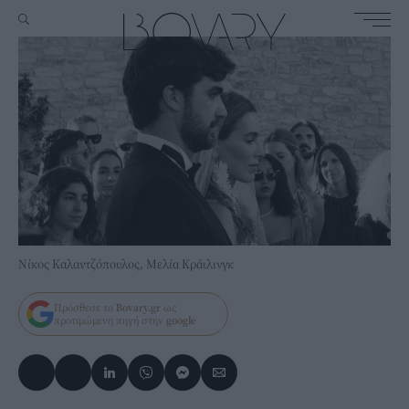
Νίκος Καλαντζόπουλος, Μελία Κράιλινγκ
Πρόσθεσε το
Bovary.gr
ως
προτιμώμενη πηγή στην
google