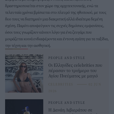
δραστηριοποιείται στον χώρο της αρχιτεκτονικής, ενώ τα
τελευταία χρόνια βρίσκεται στο πλευρό της ηθοποιού, με τους
δυο τους να διατηρούν μια διακριτική αλλά ιδιαίτερα δεμένη
σχέση. Παρότι αποφεύγουν τις συχνές δημόσιες εμφανίσεις,
όσοι τους γνωρίζουν κάνουν λόγο για ένα ζευγάρι που
μοιράζεται κοινά ενδιαφέροντα και έντονη αγάπη για τα ταξίδια,
την τέχνη και την αισθητική.
PEOPLE AND STYLE
Οι Ελληνίδες celebrities που
πέρασαν το τριήμερο του
Αγίου Πνεύματος με μαγιό
CELEBRITIES
⸻
02 JUN
2026
PEOPLE AND STYLE
Η Δανάη Λιβιεράτου σε