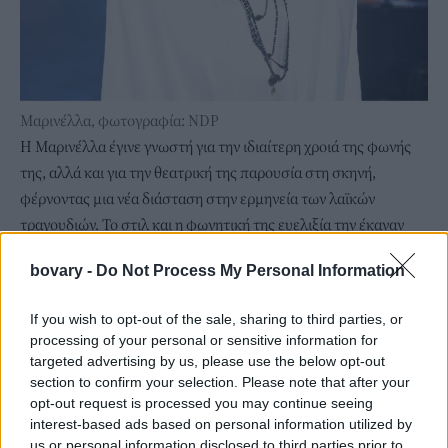
Μαρινέλλα, φωτογραφία: NDP
Η Μαρινέλλα έγινε γνωστή για την ιδιαίτερη χροιά της φωνής
της, αλλά και για την θεατρική της παρουσία στη σκηνή,
φέρνοντας μια νέα διάσταση στην ερμηνεία των λαϊκών
τραγουδιών. Το στιλ και η φωνητική της ευελιξία την έκαναν
δημοφιλή όχι μόνο στην Ελλάδα αλλά και διεθνώς, με
bovary -
Do Not Process My Personal Information
συναυλίες σε πολλές χώρες. Μέσα από τη συνεργασία της με
κορυφαίους συνθέτες όπως ο Μάνος Χατζιδάκις, ο Σταύρος
If you wish to opt-out of the sale, sharing to third parties, or
Ξαρχάκος, ο Μίκης Θεοδωράκης και άλλοι, η Μαρινέλλα υπήρξε
processing of your personal or sensitive information for
η μούσα που έδωσε ζωή σε μερικά από τα σπουδαιότερα
targeted advertising by us, please use the below opt-out
τραγούδια της ελληνικής μουσικής ιστορίας.
section to confirm your selection. Please note that after your
opt-out request is processed you may continue seeing
Κατά τη διάρκεια της καριέρας της, η Μαρινέλλα τιμήθηκε με
interest-based ads based on personal information utilized by
πολλές βραβεύσεις, αναγνωρίζοντας την τεράστια συμβολή
us or personal information disclosed to third parties prior to