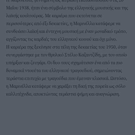
Μαΐου 1938, ήταν ένα σύμβολο της ελληνικής μουσικής και της
λαϊκής κουλτούρας. Με καριέρα που εκτείνεται σε
περισσότερες από έξι δεκαετίες, η Μαρινέλλα κατάφερε να
συνδυάσει λαϊκή και έντεχνη μουσική με έναν μοναδικό τρόπο,
αγγίζοντας τις καρδιές του ελληνικού κοινού και όχι μόνο.
Η καριέρα της ξεκίνησε στα τέλη της δεκαετίας του 1950, όταν
συνεργάστηκε με τον θρυλικό Στέλιο Καζαντζίδη, με τον οποίο
υπήρξαν και ζευγάρι. Οι δυο τους σχημάτισαν ένα από τα πιο
δυναμικά ντουέτα του ελληνικού τραγουδιού, σημειώνοντας
τεράστια επιτυχία με τραγούδια που έμειναν κλασικά. Ωστόσο,
η Μαρινέλλα κατάφερε να χαράξει τη δική της πορεία ως σόλο
καλλιτέχνιδα, αποκτώντας τεράστια φήμη και αναγνώριση.