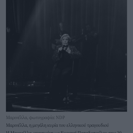
Μαρινέλλα, φωτογραφία: NDP
Μαρινέλλα, η μεγάλη κυρία του ελληνικού τραγουδιού
Η Μαρινέλλα, γεννημένη ως Κυριακή Παπαδοπούλου στις 20