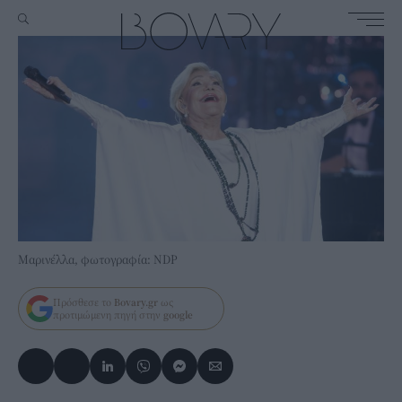
Μαρινέλλα, φωτογραφία: NDP
Πρόσθεσε το
Bovary.gr
ως
προτιμώμενη πηγή στην
google