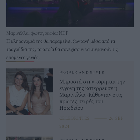
Μαρινέλλα, φωτογραφία: NDP
Η κληρονομιά της θα παραμείνει ζωντανή μέσα από τα
τραγούδια της, τα οποία θα συνεχίσουν να συγκινούν τις
επόμενες γενιές.
PEOPLE AND STYLE
Μπροστά στην κόρη και την
εγγονή της κατέρρευσε η
Μαρινέλλα -Κάθονταν στις
πρώτες σειρές του
Ηρωδείου
CELEBRITIES
⸻
26 SEP
2024