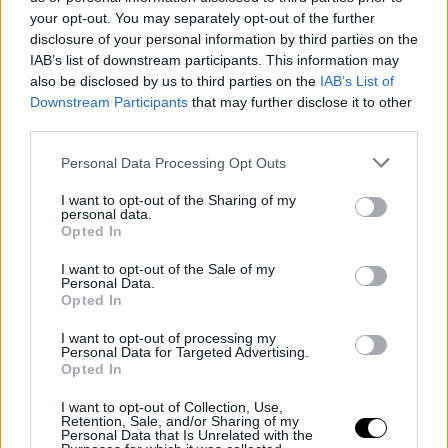
της στην ελληνική μουσική. Είχε επίσης τη σπάνια ικανότητα να
your opt-out. You may separately opt-out of the further
προσαρμόζεται στις αλλαγές των εποχών, διατηρώντας την
disclosure of your personal information by third parties on the
καλλιτεχνική της φρεσκάδα και γοητεία, ενώ παράλληλα
IAB’s list of downstream participants. This information may
also be disclosed by us to third parties on the
IAB’s List of
κρατούσε αναλλοίωτη τη λαϊκή της ψυχή.
Downstream Participants
that may further disclose it to other
third parties.
Personal Data Processing Opt Outs
I want to opt-out of the Sharing of my
personal data.
Opted In
I want to opt-out of the Sale of my
Personal Data.
Opted In
I want to opt-out of processing my
Personal Data for Targeted Advertising.
Opted In
Μαρινέλλα, φωτογραφία: NDP
I want to opt-out of Collection, Use,
Retention, Sale, and/or Sharing of my
Personal Data that Is Unrelated with the