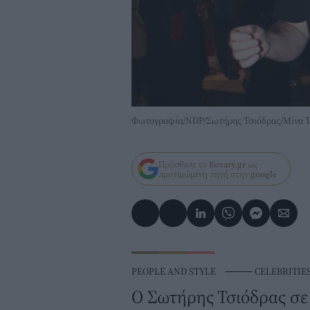
Φωτογραφία/NDP/Σωτήρης Τσιόδρας/Μίνα Τ
Πρόσθεσε το
Bovary.gr
ως
προτιμώμενη πηγή στην
google
PEOPLE AND STYLE
⸻
CELEBRITIE
O Σωτήρης Τσιόδρας σε 