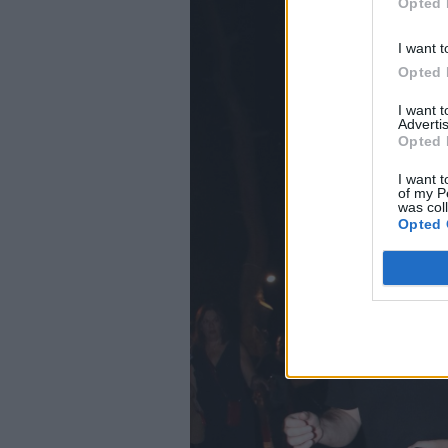
Opted 
I want t
Opted 
I want 
Advertis
Opted 
I want t
of my P
was col
Opted 