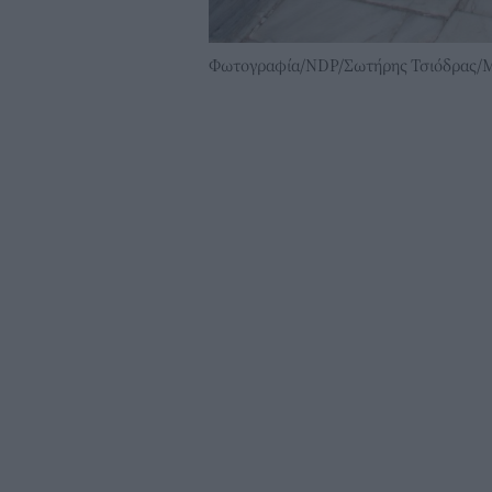
Φωτογραφία/NDP/Σωτήρης Τσιόδρας/Μ