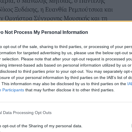
κερία, ο Μανώλης Μητσιάς, ο Παντελής
 Νίκος Ξυδάκης, η Ευανθία Ρεμπούτσικα και
ην Ορχήστρα Σύγχρονης Μουσικής και τη
 φωνές τους, για τον ιερό σκοπό της
o Not Process My Personal Information
ολείων της Ίμβρου.
ό τον Σύλλογο Ιμβρίων, υπό την αιγίδα
to opt-out of the sale, sharing to third parties, or processing of your per
ου Βαρθολομαίου. Όλα τα έσοδα θα
formation for targeted advertising by us, please use the below opt-out s
r selection. Please note that after your opt-out request is processed y
 την ενίσχυση των ελληνικών μειονοτικών
eing interest-based ads based on personal information utilized by us or
disclosed to third parties prior to your opt-out. You may separately opt-
losure of your personal information by third parties on the IAB’s list of
όδρα με την σύζυγό του Μίνα
. This information may also be disclosed by us to third parties on the
IA
ευόμενος από την σύζυγό του Μίνα
Participants
that may further disclose it to other third parties.
τή αυτή συναυλία. Η σύζυγός του ήταν
ι πορτοκαλί φόρεμα και σανδάλια.
l Data Processing Opt Outs
ς με χρυσό τσαντάκι και μακρύ κολιέ με
o opt-out of the Sharing of my personal data.