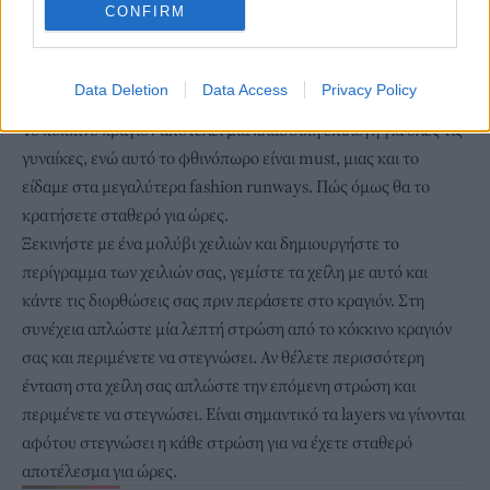
CONFIRM
Data Deletion
Data Access
Privacy Policy
Κόκκινο κραγιόν: Έτσι θα το κρατήσετε σταθερό
Το κόκκινο κραγιόν αποτελεί μία κλασσική επιλογή για όλες τις
γυναίκες, ενώ αυτό το φθινόπωρο είναι must, μιας και το
είδαμε στα μεγαλύτερα fashion runways. Πώς όμως θα το
κρατήσετε σταθερό για ώρες.
Ξεκινήστε με ένα μολύβι χειλιών και δημιουργήστε το
περίγραμμα των χειλιών σας, γεμίστε τα χείλη με αυτό και
κάντε τις διορθώσεις σας πριν περάσετε στο κραγιόν. Στη
συνέχεια απλώστε μία λεπτή στρώση από το κόκκινο κραγιόν
σας και περιμένετε να στεγνώσει. Αν θέλετε περισσότερη
ένταση στα χείλη σας απλώστε την επόμενη στρώση και
περιμένετε να στεγνώσει. Είναι σημαντικό τα layers να γίνονται
αφότου στεγνώσει η κάθε στρώση για να έχετε σταθερό
αποτέλεσμα για ώρες.