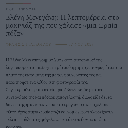
PEOPLE AND STYLE
Ελένη Μενεγάκη: Η λεπτομέρεια στο
μακιγιάζ της που χάλασε «μια ωραία
πόζα»
ΦΡΑΝΣΙΣ ΓΙΑΤΖΟΓΛΟΥ
⸻
17 NOV 2023
Η
Ελένη Μενεγάκη
δημοσίευσε στον προσωπικό της
λογαριασμό στο Instagram μία αυθόρμητη φωτογραφία από το
πλατό της εκπομπής της με τους συνεργάτες της και
παρατήρησε ένα λάθος στη φωτογραφία της.
Συγκεκριμένα η παρουσιάστρια έβγαλε selfie με τους
συνεργάτες της και πόζαρε χαμογελαστή, όμως είδε ότι τα
δόντια της ήταν κόκκινα από το κραγιόν της και σχολίασε:
«Όταν έχεις πάρει ωραία πόζα και νομίζεις ότι όλα δείχνουν
τέλεια … αλλά το χαμόγελο … με κόκκινα δόντια από το
κραγιόν».