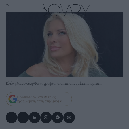
Ελένη Μενεγάκη/Φωτογραφία: elenimenegaki/instagram
Πρόσθεσε το
Bovary.gr
ως
προτιμώμενη πηγή στην
google