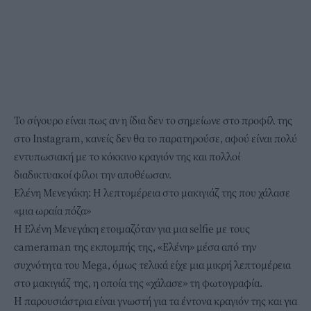
Το σίγουρο είναι πως αν η ίδια δεν το σημείωνε στο προφίλ της
στο Instagram, κανείς δεν θα το παρατηρούσε, αφού είναι πολύ
εντυπωσιακή με το κόκκινο κραγιόν της και πολλοί
διαδικτυακοί φίλοι την αποθέωσαν.
Ελένη Μενεγάκη: Η λεπτομέρεια στο μακιγιάζ της που χάλασε
«μια ωραία πόζα»
Η Ελένη Μενεγάκη ετοιμαζόταν για μια selfie με τους
cameraman της εκπομπής της, «Ελένη» μέσα από την
συχνότητα του Mega, όμως τελικά είχε μια μικρή λεπτομέρεια
στο μακιγιάζ της, η οποία της «χάλασε» τη φωτογραφία.
H παρουσιάστρια είναι γνωστή για τα έντονα κραγιόν της και για