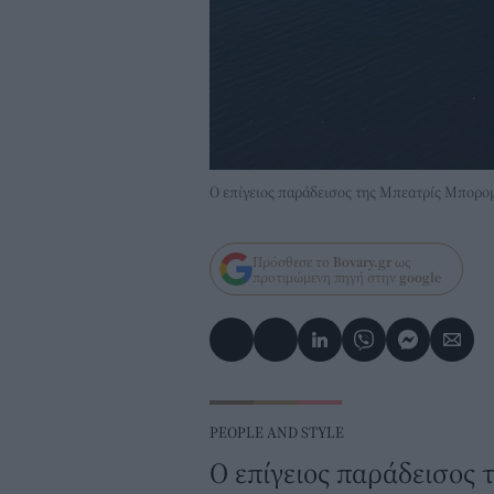
Ο επίγειος παράδεισος της Μπεατρίς Μπορο
Πρόσθεσε το
Bovary.gr
ως
προτιμώμενη πηγή στην
google
PEOPLE AND STYLE
O επίγειος παράδεισος 