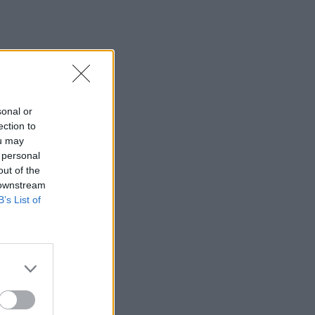
sonal or
ection to
ou may
 personal
out of the
 downstream
B’s List of