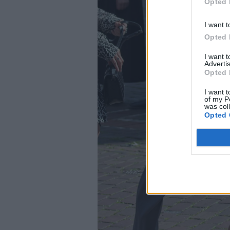
Opted 
I want t
Opted 
I want 
Advertis
Opted 
I want t
of my P
was col
Opted 