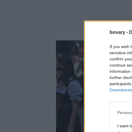
bovary -
D
If you wish 
sensitive in
confirm you
continue se
information 
further disc
participants
Downstream 
Persona
I want t