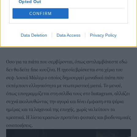
Opted Out
CONFIRM
Data Deletion
Data Access
Privacy Policy
Oσο για τα πιάτα που σερβίρονται, όπως αντιλαμβάνεστε εδώ
δεν θα δείτε fine κουζίνα. Η ηγεσία βρίσκεται στα χέρια του
σεφ Λουκά Μάιλερ ο οποίος δημιουργεί μοναδικά πιάτα που
εκπέμπουν ελληνικότητα με νεωτεριστική ματιά. Το μενού,
όπως υπογραμμίζεται στη σελίδα τους στο Instagram, αλλάζει
συχνά ακολουθώντας την αγορά και δίνει έμφαση στα ψάρια
ημέρας και τα λαχανικά της εποχής, χωρίς να λείπουν τα
κρεατικά. Η λίστα κρασιών προτείνει φυσικές και βιοδυναμικές
οινοποιήσεις.