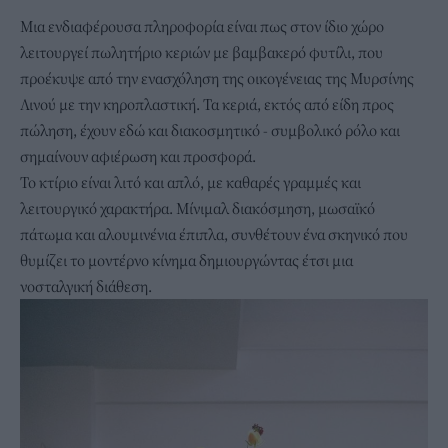
Μια ενδιαφέρουσα πληροφορία είναι πως στον ίδιο χώρο
λειτουργεί πωλητήριο κεριών με βαμβακερό φυτίλι, που
προέκυψε από την ενασχόληση της οικογένειας της Μυρσίνης
Λινού με την κηροπλαστική. Τα κεριά, εκτός από είδη προς
πώληση, έχουν εδώ και διακοσμητικό - συμβολικό ρόλο και
σημαίνουν αφιέρωση και προσφορά.
Το κτίριο είναι λιτό και απλό, με καθαρές γραμμές και
λειτουργικό χαρακτήρα. Μίνιμαλ διακόσμηση, μωσαϊκό
πάτωμα και αλουμινένια έπιπλα, συνθέτουν ένα σκηνικό που
θυμίζει το μοντέρνο κίνημα δημιουργώντας έτσι μια
νοσταλγική διάθεση.