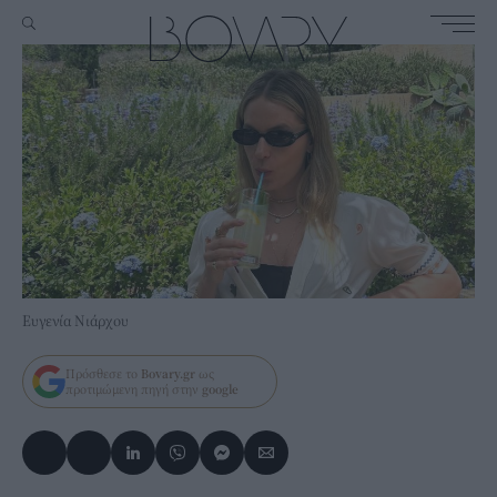
Ευγενία Νιάρχου
Πρόσθεσε το
Bovary.gr
ως
προτιμώμενη πηγή στην
google