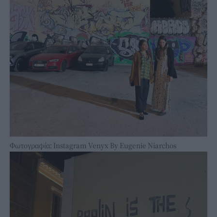
Φωτογραφία: Instagram Venyx By Eugenie Niarchos