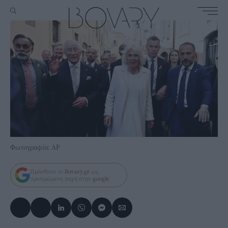
Φωτογραφία: AP
Πρόσθεσε το
Bovary.gr
ως
προτιμώμενη πηγή στην
google