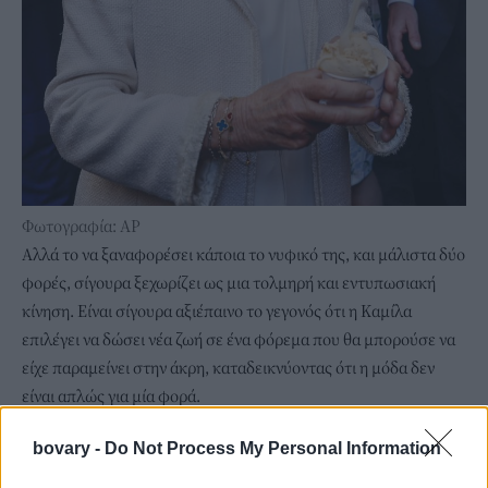
Φωτογραφία: AP
Αλλά το να ξαναφορέσει κάποια το νυφικό της, και μάλιστα δύο
φορές, σίγουρα ξεχωρίζει ως μια τολμηρή και εντυπωσιακή
κίνηση. Είναι σίγουρα αξιέπαινο το γεγονός ότι η Καμίλα
επιλέγει να δώσει νέα ζωή σε ένα φόρεμα που θα μπορούσε να
είχε παραμείνει στην άκρη, καταδεικνύοντας ότι η μόδα δεν
είναι απλώς για μία φορά.
bovary -
Do Not Process My Personal Information