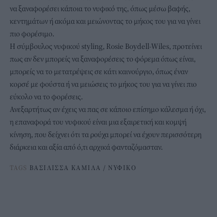
να ξαναφορέσει κάποια το νυφικό της, όπως μέσω βαφής,
κεντημάτων ή ακόμα και μειώνοντας το μήκος του για να γίνει
πιο φορέσιμο.
Η σύμβουλος νυφικού styling, Rosie Boydell-Wiles, προτείνει
πως αν δεν μπορείς να ξαναφορέσεις το φόρεμα όπως είναι,
μπορείς να το μετατρέψεις σε κάτι καινούργιο, όπως έναν
κορσέ με φούστα ή να μειώσεις το μήκος του για να γίνει πιο
εύκολο να το φορέσεις.
Ανεξαρτήτως αν έχεις να πας σε κάποιο επίσημο κάλεσμα ή όχι,
η επαναφορά του νυφικού είναι μια εξαιρετική και κομψή
κίνηση, που δείχνει ότι τα ρούχα μπορεί να έχουν περισσότερη
διάρκεια και αξία από ό,τι αρχικά φανταζόμασταν.
TAGS
ΒΑΣΙΛΙΣΣΑ ΚΑΜΙΛΑ
/
ΝΥΦΙΚΟ