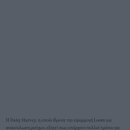
Η Daisy Harvey, η οποία ίδρυσε την εφαρμογή Loom για
ανακύκλωση ρούχων, εξηγεί πως υπάρχουν πολλοί τρόποι για