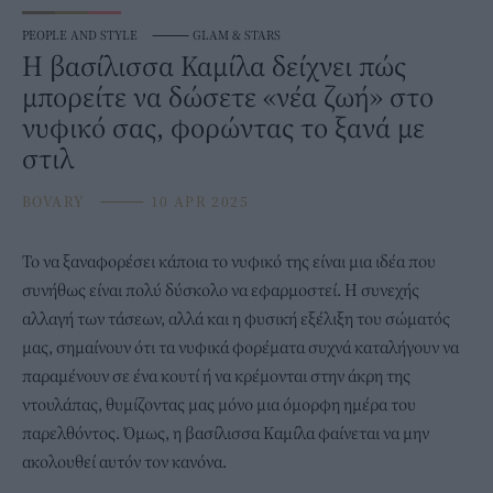
PEOPLE AND STYLE
⸻
GLAM & STARS
Η βασίλισσα Καμίλα δείχνει πώς
μπορείτε να δώσετε «νέα ζωή» στο
νυφικό σας, φορώντας το ξανά με
στιλ
BOVARY
⸻
10 APR 2025
Το να ξαναφορέσει κάποια το νυφικό της είναι μια ιδέα που
συνήθως είναι πολύ δύσκολο να εφαρμοστεί. Η συνεχής
αλλαγή των τάσεων, αλλά και η φυσική εξέλιξη του σώματός
μας, σημαίνουν ότι τα νυφικά φορέματα συχνά καταλήγουν να
παραμένουν σε ένα κουτί ή να κρέμονται στην άκρη της
ντουλάπας, θυμίζοντας μας μόνο μια όμορφη ημέρα του
παρελθόντος. Όμως, η
βασίλισσα Καμίλα
φαίνεται να μην
ακολουθεί αυτόν τον κανόνα.