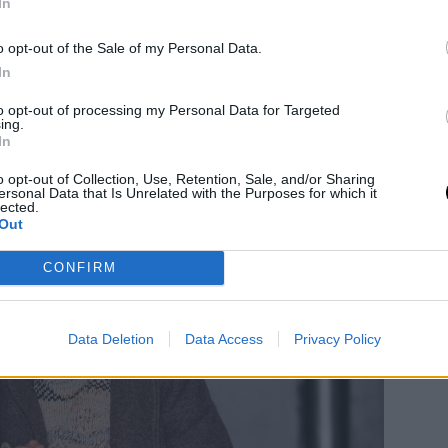
την εταιρεία Manu Atelier. Είναι μια από
In
ης Χολμς καθώς κοστίζει 675 ευρώ. Η
o opt-out of the Sale of my Personal Data.
με ποιοτικά αξεσουάρ χωρίς να ξεφεύγει
In
μπορεί να αναδείξει την αξία του καλού
to opt-out of processing my Personal Data for Targeted
ing.
In
o opt-out of Collection, Use, Retention, Sale, and/or Sharing
ersonal Data that Is Unrelated with the Purposes for which it
lected.
Out
CONFIRM
Data Deletion
Data Access
Privacy Policy