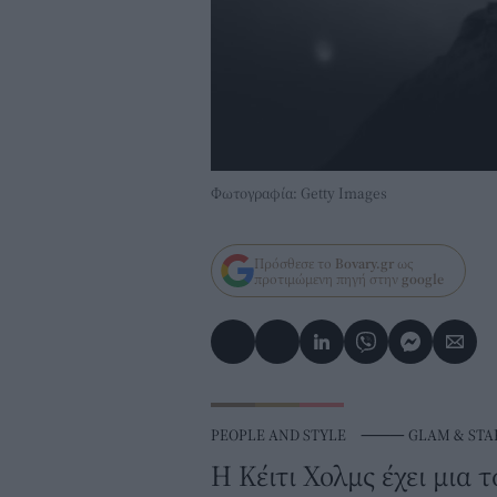
Φωτογραφία: Getty Images
Πρόσθεσε το
Bovary.gr
ως
προτιμώμενη πηγή στην
google
PEOPLE AND STYLE
⸻
GLAM & STA
Η Κέιτι Χολμς έχει μια 