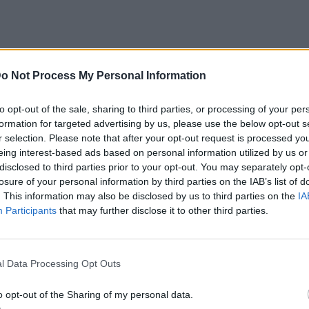
βρίσκεται στην ικανότητα της να επιλέγει
o Not Process My Personal Information
ν ευκολία με την κομψότητα,
ση να είναι ταυτόχρονα casual και
to opt-out of the sale, sharing to third parties, or processing of your per
formation for targeted advertising by us, please use the below opt-out s
r selection. Please note that after your opt-out request is processed y
ς Κέιτι Χολμς που ταιριάζει με όλα τα
eing interest-based ads based on personal information utilized by us or
disclosed to third parties prior to your opt-out. You may separately opt-
losure of your personal information by third parties on the IAB’s list of
, στις τελευταίες της εμφανίσεις, πώς
. This information may also be disclosed by us to third parties on the
IA
άζει με όλα τα outfits. Είναι ένα
Participants
that may further disclose it to other third parties.
άρ απόχρωση. Πρόκειται για μια
 τη μεγαλύτερη στιλιστική ευελιξία, που
l Data Processing Opt Outs
ι στην γκαρνταρόμπα της.
Cambon 35 Vanilla» είναι μεσαίου
o opt-out of the Sharing of my personal data.