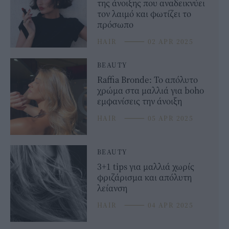
της άνοιξης που αναδεικνύει
τον λαιμό και φωτίζει το
πρόσωπο
HAIR
⸻
02 APR 2025
BEAUTY
Raffia Bronde: Το απόλυτο
χρώμα στα μαλλιά για boho
εμφανίσεις την άνοιξη
HAIR
⸻
05 APR 2025
BEAUTY
3+1 tips για μαλλιά χωρίς
φριζάρισμα και απόλυτη
λείανση
HAIR
⸻
04 APR 2025