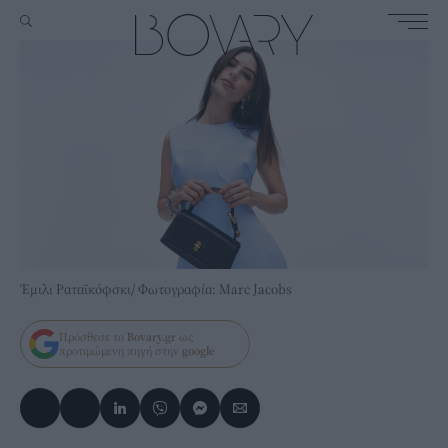
Έμιλι Ραταϊκόφσκι/ Φωτογραφία: Marc Jacobs
Πρόσθεσε το
Bovary.gr
ως
προτιμώμενη πηγή στην
google