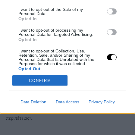
I want to opt-out of the Sale of my
Personal Data.
Opted In
I want to opt-out of processing my
Personal Data for Targeted Advertising.
Opted In
I want to opt-out of Collection, Use,
Έμιλι Ραταϊκόφσκι/ Φωτογραφία: Emily Ratajkowski/ TikTok
Retention, Sale, and/or Sharing of my
Personal Data that Is Unrelated with the
Στην περίπτωση της Έμιλι Ραταϊκόφσκι, υπάρχει και μια ακόμα
Purposes for which it was collected.
Opted Out
αστρολογική λεπτομέρεια: έχει Σελήνη και Μεσουράνημα στον
Κριό -ένα ζώδιο γνωστό για τον παρορμητισμό και την τρέλα
CONFIRM
της στιγμής. Και μαντέψτε: η Αφροδίτη ήταν ανάδρομη στον
Κριό. Συνδυασμός-φωτιά, κυριολεκτικά.
Η ίδια μάλιστα αποκάλυψε ότι την ώρα που έκοβε τα μαλλιά
Data Deletion
Data Access
Privacy Policy
της, μια φίλη της τη φώναξε «τολμηρή και λάτρη της
περιπέτειας».