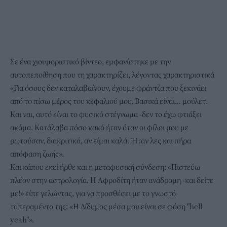
Σε ένα χιουμοριστικό βίντεο, εμφανίστηκε με την
αυτοπεποίθηση που τη χαρακτηρίζει, λέγοντας χαρακτηριστικά
«Για όσους δεν καταλαβαίνουν, έχουμε φράντζα που ξεκινάει
από το πίσω μέρος του κεφαλιού μου. Βασικά είναι… μούλετ.
Και ναι, αυτό είναι το φυσικό στέγνωμα -δεν το έχω φτιάξει
ακόμα. Κατάλαβα πόσο κακό ήταν όταν οι φίλοι μου με
ρωτούσαν, διακριτικά, αν είμαι καλά. Ήταν λες και πήρα
απόφαση ζωής».
Και κάπου εκεί ήρθε και η μεταφυσική σύνδεση: «Πιστεύω
πλέον στην αστρολογία. Η Αφροδίτη ήταν ανάδρομη -και δείτε
με!» είπε γελώντας, για να προσθέσει με το γνωστό
ταπεραμέντο της: «Η Δίδυμος μέσα μου είναι σε φάση "hell
yeah"».