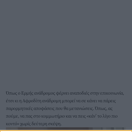
Όπως ο Ερμής ανάδρομος φέρνει αναποδιές στην επικοινωνία,
έτσι κι η Αφροδίτη ανάδρομη μπορεί να σε κάνει να πάρεις
παρορμητικές αποφάσεις που θα μετανιώσεις. Όπως, ας
πούμε, να πας στο κομμωτήριο και να πεις «κάν’ το λίγο πιο
κοντό» χωρίς δεύτερη σκέψη.