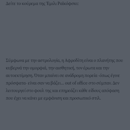
Δείτε το κούρεμα της Έμιλι Ραϊκόφσκι:
Σύμφωνα με την αστρολογία, η Αφροδίτη είναι ο πλανήτης που
κυβερνά την ομορφιά, την αισθητική, τον έρωτα και την
αυτοεκτίμηση. Όταν μπαίνει σε ανάδρομη πορεία -όπως έγινε
πρόσφατα- είναι σαν να βάζει… out of office στο σύμπαν. Δεν
λειτουργεί στο φουλ της και επηρεάζει κάθε είδους απόφαση
που έχει να κάνει με εμφάνιση και προσωπικό στιλ.