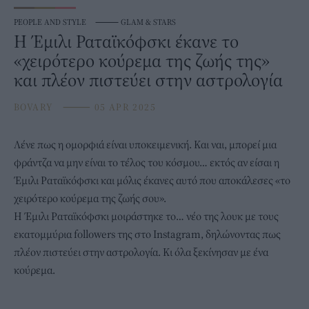
PEOPLE AND STYLE
⸻
GLAM & STARS
Η Έμιλι Ραταϊκόφσκι έκανε το
«χειρότερο κούρεμα της ζωής της»
και πλέον πιστεύει στην αστρολογία
BOVARY
⸻
05 APR 2025
Λένε πως η ομορφιά είναι υποκειμενική. Και ναι, μπορεί μια
φράντζα να μην είναι το τέλος του κόσμου… εκτός αν είσαι η
Έμιλι Ραταϊκόφσκι
και μόλις έκανες αυτό που αποκάλεσες «το
χειρότερο κούρεμα της ζωής σου».
Η Έμιλι Ραταϊκόφσκι μοιράστηκε το… νέο της λουκ με τους
εκατομμύρια followers της στο Instagram, δηλώνοντας πως
πλέον πιστεύει στην αστρολογία. Κι όλα ξεκίνησαν με ένα
κούρεμα.